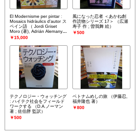
El Modernisme per pintar :
風になった忍者 ＜あかね創
Mosaics hidràulics d'autor ス
作読物シリーズ 17＞
（広瀬
ペイン語
（ Jordi Griset
寿子 作 ; 曽我舞 絵）
Moro (著), Adrián Alemany
￥500
Alvarado ）
￥15,000
テクノロジー・ウォッチング
ベトナムめしの旅
（伊藤忍,
: ハイテク社会をフィールド
福井隆也 著）
ワークする
（D.A.ノーマン
￥800
著 ; 佐伯胖 監訳）
￥500