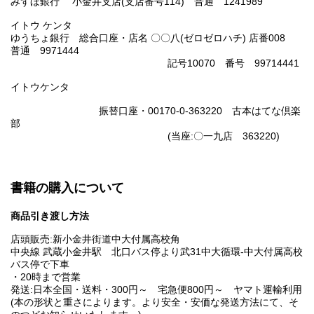
みずほ銀行 小金井支店(支店番号114) 普通 1241989
イトウ ケンタ
ゆうちょ銀行 総合口座・店名 〇〇八(ゼロゼロハチ) 店番008
普通 9971444
記号10070 番号 99714441
イトウケンタ
振替口座・00170-0-363220 古本はてな倶楽
部
(当座:〇一九店 363220)
書籍の購入について
商品引き渡し方法
店頭販売:新小金井街道中大付属高校角
中央線 武蔵小金井駅 北口バス停より武31中大循環-中大付属高校
バス停で下車
・20時まで営業
発送:日本全国・送料・300円～ 宅急便800円～ ヤマト運輸利用
(本の形状と重さによります。より安全・安価な発送方法にて、そ