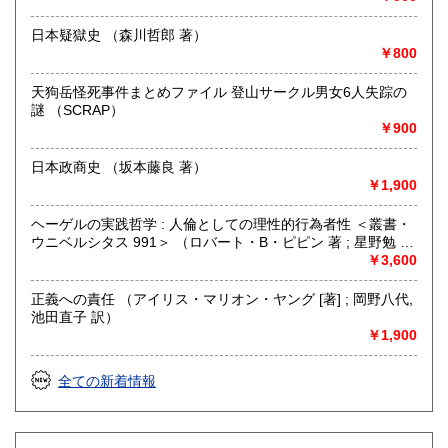
日本疑獄史 （森川哲郎 著）
￥800
天狗岳怪死事件まとめファイル 登山サークル男女6人失踪の
謎 （SCRAP）
￥900
日本政商史 （坂本藤良 著）
￥1,900
ヘーゲルの実践哲学 : 人倫としての理性的行為者性 ＜叢書・
ウニベルシタス 991＞ （ロバート・B・ピピン 著 ; 星野勉 監
訳 ; 大橋基, 大藪敏宏, 小井沼広嗣 訳）
￥3,600
正義への責任 （アイリス・マリオン・ヤング [著] ; 岡野八代,
池田直子 訳）
￥1,900
全ての新着情報