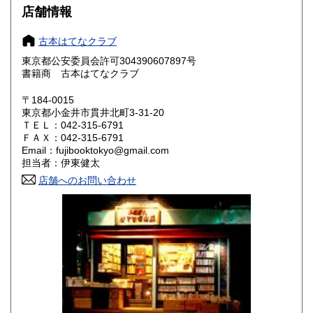
大阪府
兵庫県
180円
180円
店舗情報
奈良県
和歌山県
180円
180円
古本はてなクラブ
東京都公安委員会許可304390607897号
鳥取県
島根県
180円
180円
書籍商 古本はてなクラブ
岡山県
広島県
180円
180円
〒184-0015
東京都小金井市貫井北町3-31-20
ＴＥＬ：042-315-6791
山口県
徳島県
180円
180円
ＦＡＸ：042-315-6791
Email：fujibooktokyo@gmail.com
香川県
愛媛県
180円
180円
担当者：伊東健太
店舗へのお問い合わせ
高知県
福岡県
180円
180円
佐賀県
長崎県
180円
180円
熊本県
大分県
180円
180円
宮崎県
鹿児島県
180円
180円
沖縄県
180円