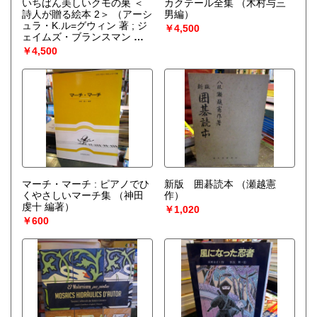
いちばん美しいクモの巣 ＜
カクテール全集
（木村与三
詩人が贈る絵本 2＞
（アーシ
男編）
ュラ・K.ル=グウィン 著 ; ジ
￥4,500
ェイムズ・ブランスマン 絵 ;
長田弘 訳）
￥4,500
マーチ・マーチ : ピアノでひ
新版 囲碁読本
（瀬越憲
くやさしいマーチ集
（神田
作）
虔十 編著）
￥1,020
￥600