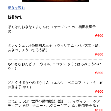
年末年始営業のご案内
続きを読む
12月31日から1月4日まで休業します。
新着情報
沿線名：JR中央線
最寄駅：武蔵小金井・国分寺 武蔵小金井駅北口 武31中大循
ぼくはおおきなくまなんだ （ヤーノシュ 作 ; 楠田枝里子
環-中大付属高校バス停
訳）
営業時間：10時から20時
￥600
定休日：月曜日定休
タレッシュ : お茶農園の王子 （ウィリアム・パパズ文・絵 ;
書籍の買取について
あきのしょういちろう訳）
￥600
読まなくなった本をお売りください。
店頭買取・出張買取・着払い送付などで専門書から絵本まで
誠実買取いたします。
ちいさなおんどり （ウィル, ニコラス さく ; はるみこうへい
建築書:絵本:グルメ:料理など、ご相談ください。
やく）
隣接提携駐車場あります、30分無料。
￥800
どんぐりぼうやのぼうけん （エルサ・ベスコフ さく・え ; 石
取り扱い分野
井登志子 やく）
自然科学、美術工芸、趣味、外国書、古書一般（その他）
￥600
はねとしっぽ : 世界の動物物語 改訂. （ディヴィッド・ケア
ディアン 再話 ; ナニー・ホグローギアン 絵 ; 乾侑美子 訳）
￥900