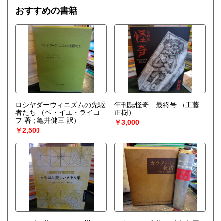
おすすめの書籍
ロシヤダーウィニズムの先駆
年刊誌怪奇 最終号
（工藤
者たち
（ベ・イエ・ライコ
正樹）
フ 著 ; 亀井健三 訳）
￥3,000
￥2,500