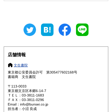
円・沖縄4180円)
超過重量(20.1Kg以上25kg未満)一箱1540円～(北海道2145
円・沖縄4620円)
※沖縄・離島はゆうパックなど安価な配送方法を使っており
ます。
北海道
青森県
1,265円
935円
岩手県
宮城県
935円
825円
店舗情報
秋田県
山形県
935円
825円
文生書院
福島県
茨城県
825円
825円
東京都公安委員会許可 第305477602168号
書籍商 文生書院
栃木県
群馬県
825円
825円
〒113-0033
埼玉県
千葉県
東京都文京区本郷6-14-7
825円
825円
ＴＥＬ：03-3811-1683
ＦＡＸ：03-3811-0296
東京都
神奈川県
825円
825円
Email：info@bunsei.co.jp
担当者：小沼 良成
新潟県
富山県