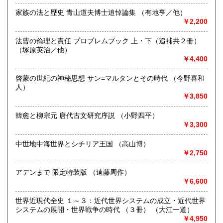
ん。またお引渡しは日数がかかりますことをご承知くださ
香川県
愛媛県
い。店頭で購入希望の場合は事前にご連絡をお願いいたしま
家族の法と歴史 青山道夫博士追悼論集 （有地亨／他）
1,155円
1,155円
す。
￥2,200
☆弊社ホームページよりOnline目録がご覧頂けます。
高知県
福岡県
1,155円
1,265円
☆土日祝日は休業のためその前後のご注文品はご連絡、ご発
法曹の倫理と責任 プロブレムブック 上・下（追補共２冊）
送が遅くなりますことご承知ください。
（塚原英治／他）
佐賀県
長崎県
1,265円
1,265円
☆海外発送はEMSのみを取り扱います。送付先は英文表記で
￥4,400
お願いいたします。
熊本県
大分県
1,265円
1,265円
啓蒙の世紀の神秘思想 サン=マルタンとその時代 （今野喜和
沿線名：地下鉄丸ノ内線/地下鉄南北線/都営三田線/地下鉄千
人）
代田線/都営大江戸線
￥3,850
宮崎県
鹿児島県
1,265円
1,265円
最寄駅：本郷三丁目/東大前/春日/根津/本郷三丁目
営業時間：10:00-17:00
韓愈と柳宗元 唐代古文研究序説 （小野四平）
沖縄県
1,540円
定休日：土・日・祝日
￥3,300
書籍の買取について
中世地中海世界とシチリア王国 （高山博）
￥2,750
☆昭和5年創業。数々の実績と経験で古書・古本を買取致しま
す☆
アデンまで 限定特装版 （遠藤周作）
￥6,600
ご不要になったご蔵書、お引っ越しやリフォーム、ご退官、
故人蔵書のご整理、大量書籍のご処分、量に関わらずお困り
の際はお気軽にご相談ください。詳しくは買取専用サイトを
世界近現代全史 １～３：近代世界システムの成立・近代世界
ご覧ください。
システムの展開・世界戦争の時代 （３冊） （大江一道）
https://koshokaitori.bunsei.co.jp/
￥4,950