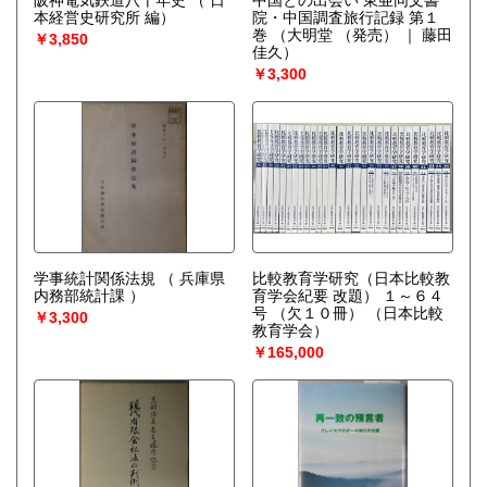
阪神電気鉄道八十年史
（ 日
中国との出会い 東亜同文書
雑誌の古書古本
本経営史研究所 編）
院・中国調査旅行記録 第１
巻
（大明堂 （発売） ｜ 藤田
￥3,850
○地図・写真・絵葉書・旅行パンフレットなどの古い紙資料
佳久）
￥3,300
○和本、浮世絵や木版口絵の刷り物
幅広く対象にしておりますので、買取のご相談ご連絡をお
待ち申し上げております。
取り扱い分野
哲学宗教、歴史、社会科学、美術工芸、近代文献、趣味、サ
ブカルチャー、古書一般（その他）
学事統計関係法規
（ 兵庫県
比較教育学研究（日本比較教
内務部統計課 ）
育学会紀要 改題） １～６４
号 （欠１０冊）
（日本比較
￥3,300
教育学会）
￥165,000