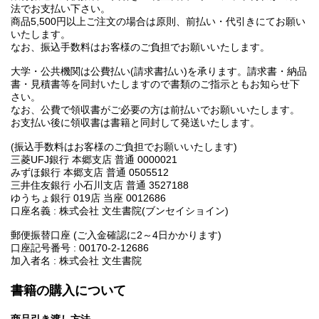
法でお支払い下さい。
商品5,500円以上ご注文の場合は原則、前払い・代引きにてお願い
いたします。
なお、振込手数料はお客様のご負担でお願いいたします。
大学・公共機関は公費払い(請求書払い)を承ります。請求書・納品
書・見積書等を同封いたしますので書類のご指示ともお知らせ下
さい。
なお、公費で領収書がご必要の方は前払いでお願いいたします。
お支払い後に領収書は書籍と同封して発送いたします。
(振込手数料はお客様のご負担でお願いいたします)
三菱UFJ銀行 本郷支店 普通 0000021
みずほ銀行 本郷支店 普通 0505512
三井住友銀行 小石川支店 普通 3527188
ゆうちょ銀行 019店 当座 0012686
口座名義 : 株式会社 文生書院(ブンセイショイン)
郵便振替口座 (ご入金確認に2～4日かかります)
口座記号番号 : 00170-2-12686
加入者名 : 株式会社 文生書院
書籍の購入について
商品引き渡し方法