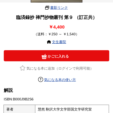
書影リンク
臨済録抄 禅門抄物叢刊 第９ （訂正共）
￥4,400
（送料：￥250 ～ ￥1,540）
文生書院
かごに入れる
気になる本に追加（ログインで利用可能）
気になる本の使い方
解説
ISBN:B000J9B2S6
著者
慧然 駒沢大学文学部国文学研究室