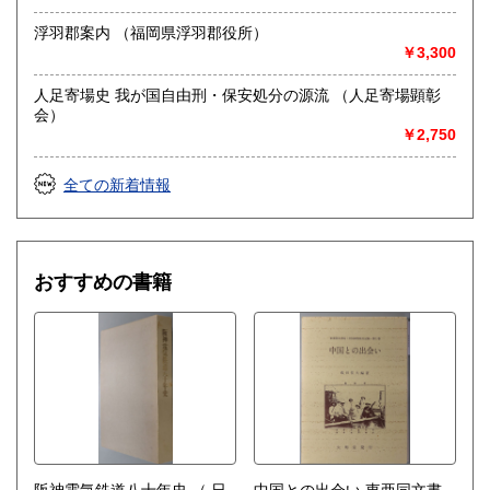
※ご相談お問い合わせはお電話・メール・FAXで承ります。
浮羽郡案内 （福岡県浮羽郡役所）
￥3,300
○ご整理されたい本のジャンル・分量・状態を大まかにお伝え
ください。
人足寄場史 我が国自由刑・保安処分の源流 （人足寄場顕彰
会）
○お売りになりたい本の書名、リストなどをメールやFAXでお
￥2,750
送りください。
量にかかわらずお見積を致します。
全ての新着情報
※買取方法は、出張買取、宅配買取、店頭買取がございま
す。
○出張買取の目安はお近くであれば古書の内容にもよります
おすすめの書籍
が、300冊(ダンボール6箱)ぐらいから承ります。
○宅配買取はお電話・メール・FAXで本のジャンル・分量・状
態を事前にご連絡ください。
○店頭買取は、こちらは事務所のため直接お持ち込みをご希望
の方は事前にご連絡ください。尚、店頭買取は平日営業時間
内の対応とさせていただいております。
※買取対象
○バーコードISBNの有無に関わらず、専門書・叢書・全集・