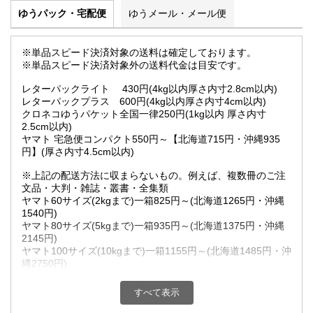
ゆうパック・宅配便
ゆうメール・メール便
※単品スピード決済対象の送料は確定しております。
※単品スピード決済対象外の送料代金は目安です。
レターパックライト 430円(4kg以内厚さ内寸2.8cm以内)
レターパックプラス 600円(4kg以内厚さ内寸4cm以内)
クロネコゆうパケット全国一律250円(1kg以内 厚さ内寸
2.5cm以内)
ヤマト 宅急便コンパクト550円～【北海道715円・沖縄935
円】(厚さ内寸4.5cm以内)
※上記の配送方法に収まらないもの。例えば、複数冊のご注
文品・大判・雑誌・叢書・全集類
ヤマト60サイズ(2kgまで)一箱825円～(北海道1265円・沖縄
1540円)
ヤマト80サイズ(5kgまで)一箱935円～(北海道1375円・沖縄
2145円)
ヤマト100サイズ(10kgまで)一箱1155円～(北海道1485円・沖
縄2750円)
ヤマト120サイズ(15kgまで)一箱1210円～(北海道1650円・沖
縄3410円)
すべて表示
超過重量(15.1Kg以上20kg未満)一箱1375円～(北海道1815