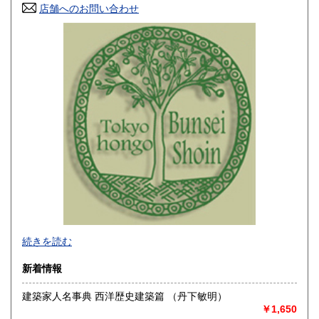
825円
825円
店舗へのお問い合わせ
石川県
福井県
825円
825円
山梨県
長野県
825円
825円
岐阜県
静岡県
825円
825円
愛知県
三重県
825円
825円
滋賀県
京都府
935円
935円
大阪府
兵庫県
935円
935円
奈良県
和歌山県
935円
935円
☆大学・公共機関は公費払いを承りますので書類のご指示と
続きを読む
鳥取県
島根県
1,100円
1,100円
もお知らせ下さい。なお、公費で領収書がご必要の方は前払
いでお願いいたします。
新着情報
☆掲載中の商品は弊社ホームページ等にて販売のものもあ
岡山県
広島県
1,100円
1,100円
り、売り切れの節はご容赦下さい。
建築家人名事典 西洋歴史建築篇 （丹下敏明）
☆登録書籍は店頭にはございません。倉庫で在庫管理をして
山口県
徳島県
1,100円
1,155円
￥1,650
いますので、ご来店いただいてもお手に取ることができませ