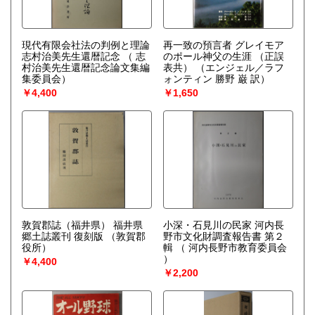
現代有限会社法の判例と理論
再一致の預言者 グレイモア
志村治美先生還暦記念
（ 志
のポール神父の生涯 （正誤
村治美先生還暦記念論文集編
表共）
（エンジェル／ラフ
集委員会）
ォンティン 勝野 巌 訳）
￥4,400
￥1,650
敦賀郡誌（福井県） 福井県
小深・石見川の民家 河内長
郷土誌叢刊 復刻版
（敦賀郡
野市文化財調査報告書 第２
役所）
輯
（ 河内長野市教育委員会
）
￥4,400
￥2,200