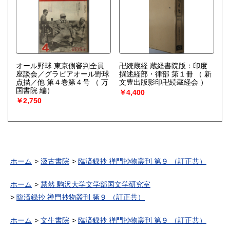
オール野球 東京側審判全員
卍続蔵経 蔵経書院版：印度
座談会／グラビアオール野球
撰述経部・律部 第１冊
（ 新
点描／他 第４巻第４号
（ 万
文豊出版影印卍続蔵経会 ）
国書院 編）
￥4,400
￥2,750
ホーム
汲古書院
臨済録抄 禅門抄物叢刊 第９ （訂正共）
ホーム
慧然 駒沢大学文学部国文学研究室
臨済録抄 禅門抄物叢刊 第９ （訂正共）
ホーム
文生書院
臨済録抄 禅門抄物叢刊 第９ （訂正共）