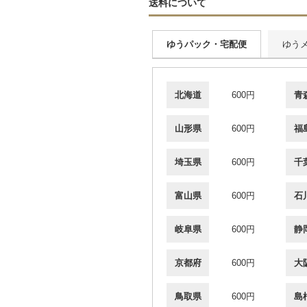
送料について
ゆうパック・宅配便
ゆう
北海道
600円
青
山形県
600円
福
埼玉県
600円
千
富山県
600円
石
岐阜県
600円
静
京都府
600円
大
鳥取県
600円
島