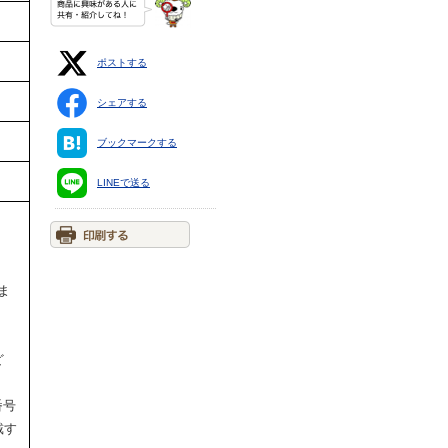
ポストする
シェアする
ブックマークする
LINEで送る
ま
ど
番号
戴す