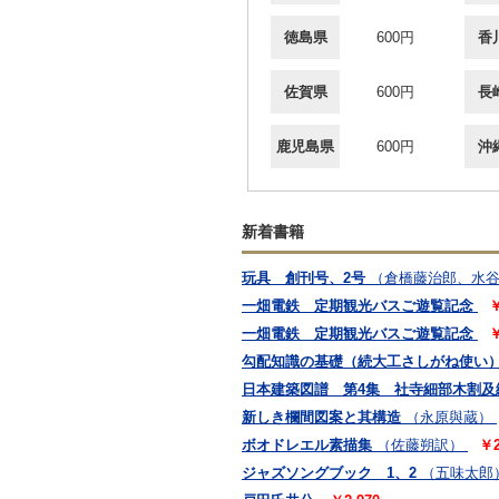
徳島県
600円
香
佐賀県
600円
長
鹿児島県
600円
沖
新着書籍
玩具 創刊号、2号
（倉橋藤治郎、水
一畑電鉄 定期観光バスご遊覧記念
￥
一畑電鉄 定期観光バスご遊覧記念
￥
勾配知識の基礎（続大工さしがね使い
日本建築図譜 第4集 社寺細部木割及
新しき欄間図案と其構造
（永原與蔵）
ボオドレエル素描集
（佐藤朔訳）
￥2
ジャズソングブック 1、2
（五味太郎