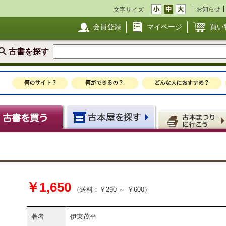
お知らせ
文字サイズ
会員登録
マイページ
買い
古書を探す
￥1,650
（送料：￥290 ～ ￥600）
著者
伊東茂平