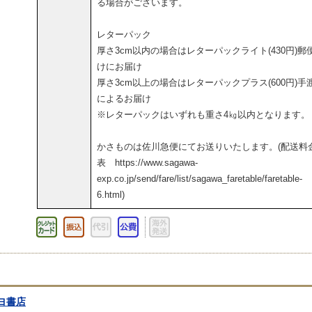
る場合がございます。
レターパック
厚さ3cm以内の場合はレターパックライト(430円)郵
けにお届け
厚さ3cm以上の場合はレターパックプラス(600円)手
によるお届け
※レターパックはいずれも重さ4㎏以内となります。
かさものは佐川急便にてお送りいたします。(配送料
表 https://www.sagawa-
exp.co.jp/send/fare/list/sagawa_faretable/faretable-
6.html)
ヨ書店