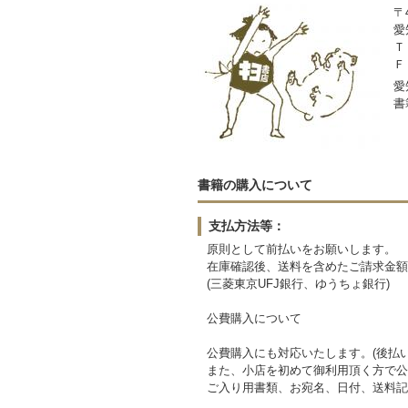
〒4
愛
Ｔ
Ｆ
愛
書
書籍の購入について
支払方法等：
原則として前払いをお願いします。
在庫確認後、送料を含めたご請求金額
(三菱東京UFJ銀行、ゆうちょ銀行)
公費購入について
公費購入にも対応いたします。(後払い
また、小店を初めて御利用頂く方で公
ご入り用書類、お宛名、日付、送料記