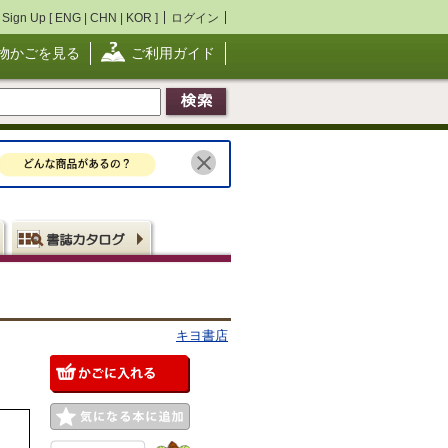
Sign Up [
ENG
|
CHN
|
KOR
]
ログイン
物かごを見る
ご利用ガイド
キヨ書店