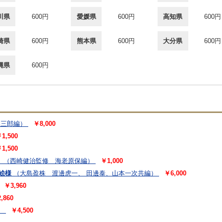
川県
600円
愛媛県
600円
高知県
600円
崎県
600円
熊本県
600円
大分県
600円
縄県
600円
谷三郎編）
￥8,000
1,500
1,500
）
（西崎健治監修 海老原保編）
￥1,000
絵様
（大島盈株 渡邊虎一、 田邊泰、山本一次共編）
￥6,000
￥3,960
,860
）
￥4,500