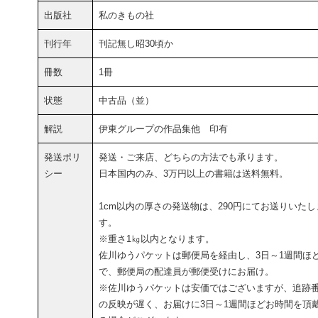
出版社
私のきもの社
刊行年
刊記無し昭30頃か
冊数
1冊
状態
中古品（並）
解説
伊東グループの作品集他 印有
発送ポリ
発送・ご来店、どちらの方法でも承ります。
シー
日本国内のみ、3万円以上の書籍は送料無料。
1cm以内の厚さの発送物は、290円にてお送りいたし
す。
※重さ1㎏以内となります。
佐川ゆうパケットは郵便局を経由し、3日～1週間ほ
で、郵便局の配達員が郵便受けにお届け。
※佐川ゆうパケットは安価ではございますが、追跡
の反映が遅く、お届けに3日～1週間ほどお時間を頂