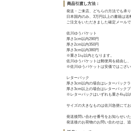
商品引渡し方法：
発送・ご来店、どちらの方法でも承り
日本国内のみ、3万円以上の書籍は送
ご注文をいただきました確定メールで
佐川ゆうパケット
厚さ1cm以内290円
厚さ2cm以内350円
厚さ3cm以内380円
※重さ1㎏以内となります。
佐川ゆうパケットは郵便局を経由し、
※佐川ゆうパケットは安価ではござい
レターパック
厚さ3cm以内の場合はレターパックライ
厚さ3cm以上の場合はレターパックプラ
※レターパックはいずれも重さ4㎏以
サイズの大きなものは佐川急便にてお送りいたします。(配送
発送後問い合わせ番号をお知らせいた
発送後のお荷物のお問い合わせは、追