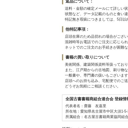
返品について：
送料・金額の確定メールにて詳しい状
状態など、データ記載のものと食い違
特記無き瑕疵につきましては、5日以
他特記事項：
店頭在庫のため品切れの場合がござい
混雑時等お電話でのご注文に応じられ
ネットでのご注文のお手続きが困難な
書籍の買い取りについて
美術関係、建築関係資料等扱っており
また、江戸期からの古地図、刷り物な
一般書や、専門書の扱いもございます
店頭へのお持ち込み、宅配便でのご送
どうぞお気軽にご相談ください。
全国古書書籍商組合連合会 登録情
代表者名：齋藤 友嘉里
所在地：愛知県名古屋市中区大須1-5-
所属組合：名古屋古書籍商業協同組