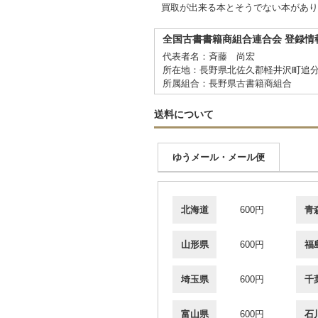
買取が出来る本とそうでない本があり
全国古書書籍商組合連合会 登録情
代表者名：斉藤 尚宏
所在地：長野県北佐久郡軽井沢町追分
所属組合：長野県古書籍商組合
送料について
ゆうメール・メール便
北海道
600円
青
山形県
600円
福
埼玉県
600円
千
富山県
600円
石