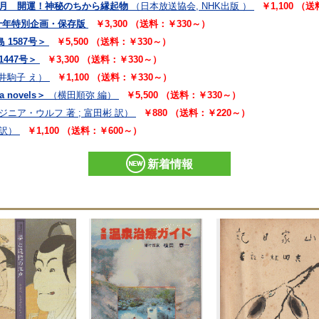
25年1月 開運！神秘のちから縁起物
（日本放送協会, NHK出版 ）
￥1,100 （
十年特別企画・保存版
￥3,300 （送料：￥330～）
1587号＞
￥5,500 （送料：￥330～）
447号＞
￥3,300 （送料：￥330～）
酒井駒子 え）
￥1,100 （送料：￥330～）
novels＞
（横田順弥 編）
￥5,500 （送料：￥330～）
ジニア・ウルフ 著 ; 富田彬 訳）
￥880 （送料：￥220～）
 訳）
￥1,100 （送料：￥600～）
新着情報