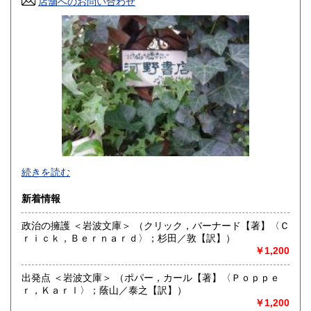
店舗へのお問い合わせ
高知県
福岡県
850円
870円
佐賀県
長崎県
870円
870円
熊本県
大分県
880円
870円
宮崎県
鹿児島県
880円
880円
沖縄県
1,450円
年末年始を除き毎日営業いたしております。
続きを読む
店頭での商品引渡しも可能です。その場合は事前にご一報く
ださい。
新着情報
公費、校費納入も承ります。
政治の擁護 ＜岩波文庫＞ （クリック，バーナード【著】〈Ｃ
沿線名：京王井の頭線
ｒｉｃｋ，Ｂｅｒｎａｒｄ〉；杉田／敦【訳】）
最寄駅：駒場東大前
￥1,200
営業時間：10:00-18:00
定休日：なし
出発点 ＜岩波文庫＞ （ポパー，カール【著】〈Ｐｏｐｐｅ
ｒ，Ｋａｒｌ〉；蔭山／泰之【訳】）
書籍の買取について
￥1,200