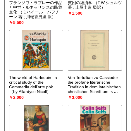
フランソワ・ラブレーの作品
貧困の経済学
（T.W.シュルツ
と中世・ルネッサンスの民衆
著 ; 土屋圭造 監訳）
文化
（ミハイール・バフチ
￥1,500
ーン 著 ; 川端香男里 訳）
￥5,500
The world of Harlequin : a
Von Tertullian zu Cassiodor :
critical study of the
die profane literarische
Commedia dell'arte pbk.
Tradition in dem lateinischen
（by Allardyce Nicoll）
christlichen Schrifttum ＜
Studia Graeca et Latina
￥2,000
￥3,000
Gothoburgensia＞
（Harald
Hagendahl）