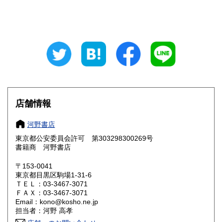
山梨県
長野県
780円
790円
岐阜県
静岡県
790円
790円
愛知県
三重県
790円
790円
滋賀県
京都府
830円
830円
大阪府
兵庫県
830円
830円
店舗情報
奈良県
和歌山県
830円
830円
河野書店
東京都公安委員会許可 第303298300269号
鳥取県
島根県
850円
850円
書籍商 河野書店
岡山県
広島県
850円
850円
〒153-0041
東京都目黒区駒場1-31-6
ＴＥＬ：03-3467-3071
山口県
徳島県
850円
850円
ＦＡＸ：03-3467-3071
Email：kono@kosho.ne.jp
香川県
愛媛県
850円
850円
担当者：河野 高孝