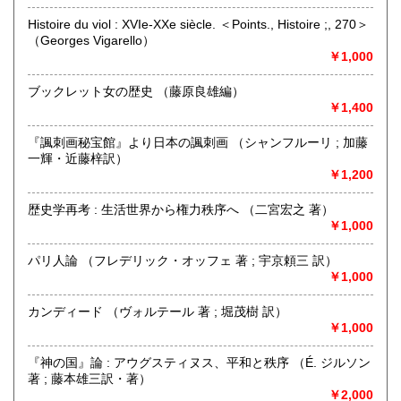
和洋学術書を中心に取り扱っております。
お持込は随時歓迎。(事前にご一報いただけると助かります)
Histoire du viol : XVIe-XXe siècle. ＜Points., Histoire ;, 270＞
出張買取も承ります。
（Georges Vigarello）
お気軽にご相談ください。
￥1,000
ブックレット女の歴史 （藤原良雄編）
取り扱い分野
￥1,400
哲学宗教、歴史、美術工芸、趣味、外国書
和洋学術、芸術（美術、音楽、演劇、映画）、文学書を中心
『諷刺画秘宝館』より日本の諷刺画 （シャンフルーリ ; 加藤
に取り扱っております
一輝・近藤梓訳）
￥1,200
歴史学再考 : 生活世界から権力秩序へ （二宮宏之 著）
￥1,000
パリ人論 （フレデリック・オッフェ 著 ; 宇京頼三 訳）
￥1,000
カンディード （ヴォルテール 著 ; 堀茂樹 訳）
￥1,000
『神の国』論 : アウグスティヌス、平和と秩序 （É. ジルソン
著 ; 藤本雄三訳・著）
￥2,000