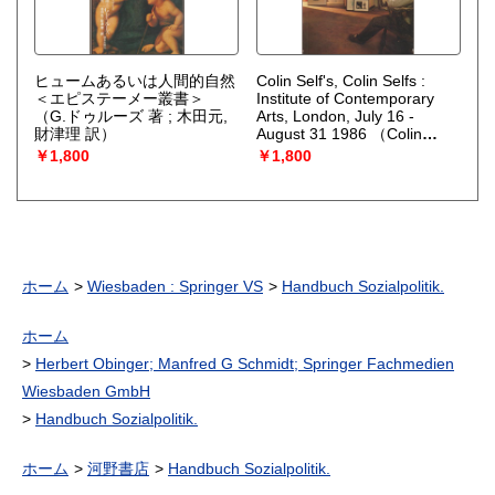
ヒュームあるいは人間的自然
Colin Self's, Colin Selfs :
＜エピステーメー叢書＞
Institute of Contemporary
（G.ドゥルーズ 著 ; 木田元,
Arts, London, July 16 -
財津理 訳）
August 31 1986
（Colin
Self）
￥1,800
￥1,800
ホーム
Wiesbaden : Springer VS
Handbuch Sozialpolitik.
ホーム
Herbert Obinger; Manfred G Schmidt; Springer Fachmedien
Wiesbaden GmbH
Handbuch Sozialpolitik.
ホーム
河野書店
Handbuch Sozialpolitik.