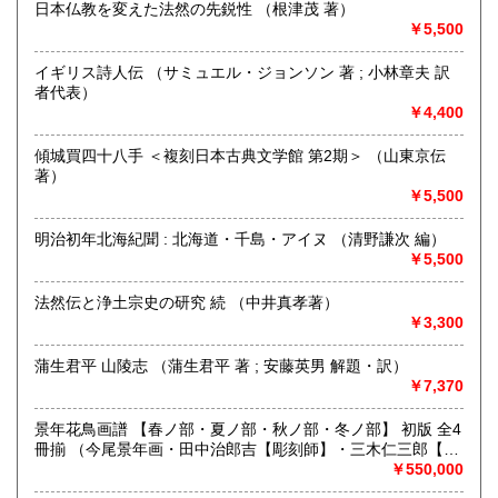
日本仏教を変えた法然の先鋭性 （根津茂 著）
￥5,500
京都・寺町二条に店舗を構える古書店です（令和2年6月に河
原町六角から移転しました）。木版画の図案本・浮世絵・古
イギリス詩人伝 （サミュエル・ジョンソン 著 ; 小林章夫 訳
典籍などを扱っております。一般書籍もございますが、「日
者代表）
本の古本屋」からご覧になった本は、ご来店の前にあらかじ
￥4,400
めメールにて有無をお問い合わせいただくとスムーズです(店
頭に無い場合がございます)。
傾城買四十八手 ＜複刻日本古典文学館 第2期＞ （山東京伝
Akao Shobundo Bookshop at Kyoto city, Japan
著）
（Woodblock, Ukiyoe etc.）
￥5,500
https://shobundo.shop-pro.jp/
明治初年北海紀聞 : 北海道・千島・アイヌ （清野謙次 編）
￥5,500
沿線名：京都市営地下鉄東西線
最寄駅：京都市営地下鉄市役所前/京阪電鉄京都線三条駅/阪急
法然伝と浄土宗史の研究 続 （中井真孝著）
京都線河原町駅
￥3,300
営業時間：11:00〜18:00
定休日：日曜日
蒲生君平 山陵志 （蒲生君平 著 ; 安藤英男 解題・訳）
￥7,370
書籍の買取について
メール、お電話など、お気軽にお問い合わせください。
景年花鳥画譜 【春ノ部・夏ノ部・秋ノ部・冬ノ部】 初版 全4
本棚全体やだいたいの量、主な本など、スマホ等での画像が
冊揃 （今尾景年画・田中治郎吉【彫刻師】・三木仁三郎【摺
ございましたらメールで送って頂けますと非常にわかりやす
師】）
￥550,000
いです。