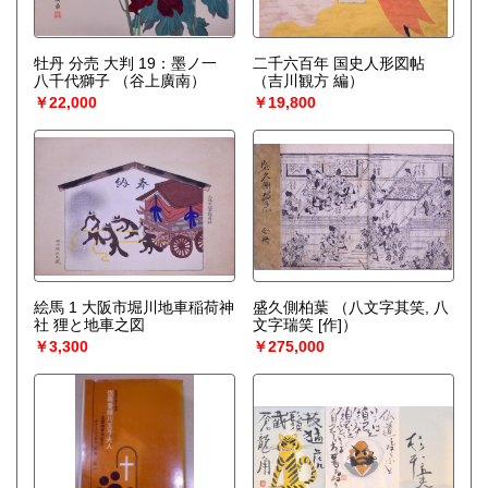
牡丹 分売 大判 19：墨ノ一
二千六百年 国史人形図帖
八千代獅子
（谷上廣南）
（吉川観方 編）
￥22,000
￥19,800
絵馬 1 大阪市堀川地車稲荷神
盛久側柏葉
（八文字其笑, 八
社 狸と地車之図
文字瑞笑 [作]）
￥3,300
￥275,000