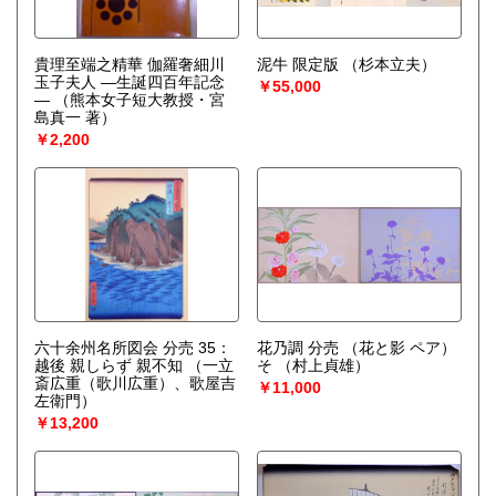
貴理至端之精華 伽羅奢細川
泥牛 限定版
（杉本立夫）
玉子夫人 ―生誕四百年記念
￥55,000
―
（熊本女子短大教授・宮
島真一 著）
￥2,200
六十余州名所図会 分売 35：
花乃調 分売 （花と影 ペア）
越後 親しらず 親不知
（一立
そ
（村上貞雄）
斎広重（歌川広重）、歌屋吉
￥11,000
左衛門）
￥13,200