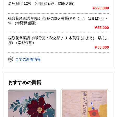
名兜圖譜 12枚 （伊吹蘚石画、関保之助）
￥220,000
取り扱い分野
総記、歴史、社会科学、美術工芸、国語国文、古典籍、趣
楳嶺花鳥画譜 初版分売 秋の部5 黄槿(きむくげ、はまぼう) ・
味、古書一般（その他）
隼 （幸野楳嶺画）
浮世絵、木版画、古典籍、一般書籍
￥55,000
楳嶺花鳥画譜 初版分売：秋之部より 木芙蓉 (ふよう)・鷸 (し
ぎ) （幸野楳嶺）
￥55,000
全ての新着情報
おすすめの書籍