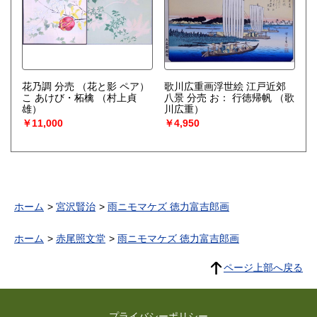
花乃調 分売 （花と影 ペア）
歌川広重画浮世絵 江戸近郊
こ あけび・柘檎
（村上貞
八景 分売 お： 行徳帰帆
（歌
雄）
川広重）
￥11,000
￥4,950
ホーム
宮沢賢治
雨ニモマケズ 徳力富吉郎画
ホーム
赤尾照文堂
雨ニモマケズ 徳力富吉郎画
ページ上部へ戻る
プライバシーポリシー