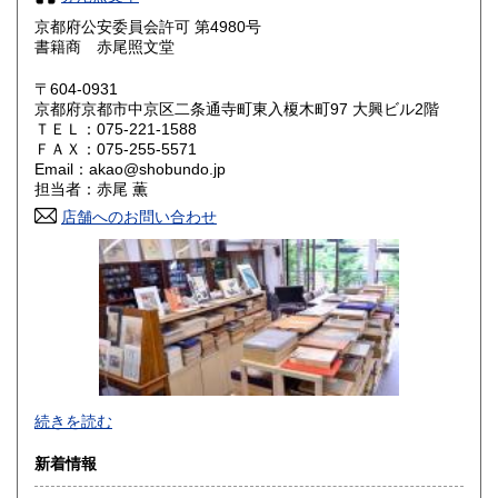
奈良県
和歌山県
1,000円
1,000円
京都府公安委員会許可 第4980号
書籍商 赤尾照文堂
鳥取県
島根県
1,000円
1,000円
〒604-0931
岡山県
広島県
1,000円
1,000円
京都府京都市中京区二条通寺町東入榎木町97 大興ビル2階
ＴＥＬ：075-221-1588
ＦＡＸ：075-255-5571
山口県
徳島県
1,000円
1,000円
Email：akao@shobundo.jp
担当者：赤尾 薫
香川県
愛媛県
1,000円
1,000円
店舗へのお問い合わせ
高知県
福岡県
1,000円
1,000円
佐賀県
長崎県
1,000円
1,000円
熊本県
大分県
1,000円
1,000円
宮崎県
鹿児島県
1,000円
1,000円
続きを読む
沖縄県
1,500円
新着情報