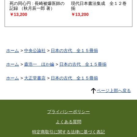
死の同心円 : 長崎被爆医師の
現代日本書法集成 全１２巻
記録
（秋月辰一郎 著）
揃
￥13,200
￥13,200
ホーム
中央公論社
日本の古代 全１５冊揃
ホーム
森浩一 ほか編
日本の古代 全１５冊揃
ホーム
大正堂書店
日本の古代 全１５冊揃
ページ上部へ戻る
プライバシーポリシー
よくある質問
特定商取引に関する法律に基づく表記