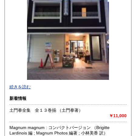
宮崎県
鹿児島県
770円
770円
沖縄県
770円
続きを読む
新着情報
土門拳全集 全１３巻揃 （土門拳著）
￥11,000
※公費注文歓迎致します！！
Magnum magnum : コンパクトバージョン （Brigitte
創業明治４３年 歴史と信用の長崎学専門店です。郷土史、
Lardinois 編 ; Magnum Photos 編著 ; 小林美香 訳）
対外交渉史、キリシタン、古書から新刊まで取り扱っており