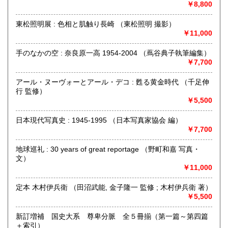
￥8,800
ます。長崎関係、キリシタン関係の書籍は他県でも高価買取
いたします。
東松照明展 : 色相と肌触り長崎 （東松照明 撮影）
ネットに登録していない長崎関係の書籍もございますので、
￥11,000
お気軽にお尋ねください。
手のなかの空 : 奈良原一高 1954-2004 （蔦谷典子執筆編集）
沿線名：-
￥7,700
最寄駅：長崎駅
営業時間：10:00〜19:00
アール・ヌーヴォーとアール・デコ : 甦る黄金時代 （千足伸
定休日：不定休 主に正月のみ
行 監修）
￥5,500
書籍の買取について
日本現代写真史 : 1945-1995 （日本写真家協会 編）
本の種類によっては遠方でも買取致しますので一度ご連絡下
￥7,700
さい。
地球巡礼 : 30 years of great reportage （野町和嘉 写真・
取り扱い分野
文）
￥11,000
総記、哲学宗教、歴史、社会科学、自然科学、美術工芸、国
語国文、外国文学、古典籍、近代文献、趣味、外国書、サブ
カルチャー、古書一般（その他）
定本 木村伊兵衛 （田沼武能, 金子隆一 監修 ; 木村伊兵衛 著）
長崎学 郷土史 キリシタン関係 原爆関係 対外交渉史
￥5,500
仏教書
新訂増補 国史大系 尊卑分脈 全５冊揃（第一篇～第四篇
＋索引）