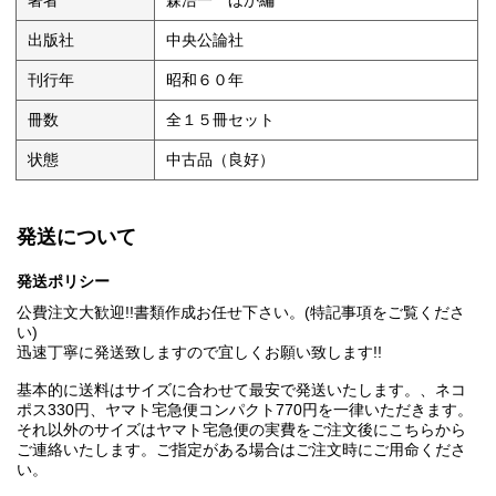
著者
森浩一 ほか編
出版社
中央公論社
刊行年
昭和６０年
冊数
全１５冊セット
状態
中古品（良好）
発送について
発送ポリシー
公費注文大歓迎!!書類作成お任せ下さい。(特記事項をご覧くださ
い)
迅速丁寧に発送致しますので宜しくお願い致します!!
基本的に送料はサイズに合わせて最安で発送いたします。、ネコ
ポス330円、ヤマト宅急便コンパクト770円を一律いただきます。
それ以外のサイズはヤマト宅急便の実費をご注文後にこちらから
ご連絡いたします。ご指定がある場合はご注文時にご用命くださ
い。