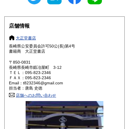
滋賀県
京都府
770円
770円
大阪府
兵庫県
770円
770円
店舗情報
奈良県
和歌山県
770円
770円
大正堂書店
長崎県公安委員会許可50公(長)第4号
鳥取県
島根県
770円
770円
書籍商 大正堂書店
岡山県
広島県
770円
770円
〒850-0831
長崎県長崎市鍛冶屋町 3-12
ＴＥＬ：095-823-2346
山口県
徳島県
770円
770円
ＦＡＸ：095-823-2346
Email：t8232346@gmail.com
香川県
愛媛県
770円
770円
担当者：唐島 史徳
店舗へのお問い合わせ
高知県
福岡県
770円
770円
佐賀県
長崎県
770円
770円
熊本県
大分県
770円
770円