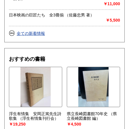
￥11,000
日本映画の巨匠たち 全3冊揃 （佐藤忠男 著）
￥5,500
全ての新着情報
おすすめの書籍
浮生有情集 安岡正篤先生詩
県立長崎図書館70年史
（県
歌集
（浮生有情集刊行会）
立長崎図書館 編）
￥19,250
￥4,500