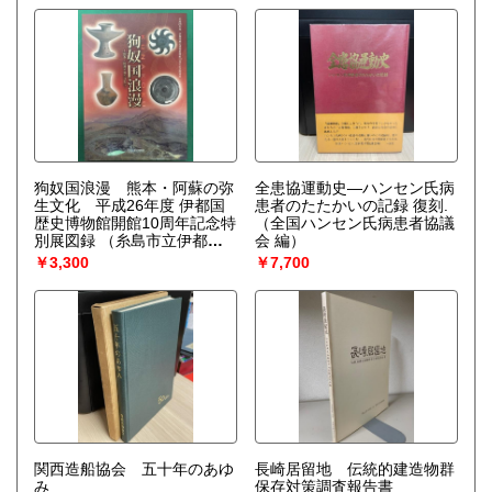
狗奴国浪漫 熊本・阿蘇の弥
全患協運動史―ハンセン氏病
生文化 平成26年度 伊都国
患者のたたかいの記録 復刻.
歴史博物館開館10周年記念特
（全国ハンセン氏病患者協議
別展図録
（糸島市立伊都国
会 編）
歴史博物館）
￥3,300
￥7,700
関西造船協会 五十年のあゆ
長崎居留地 伝統的建造物群
み
保存対策調査報告書