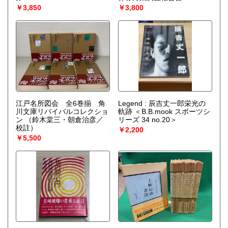
￥3,850
￥3,800
江戸名所図会 全6巻揃 角
Legend : 辰吉丈一郎栄光の
川文庫リバイバルコレクショ
軌跡 ＜B.B.mook スポーツシ
ン
（鈴木棠三・朝倉治彦／
リーズ 34 no.20＞
校註）
￥2,200
￥5,500