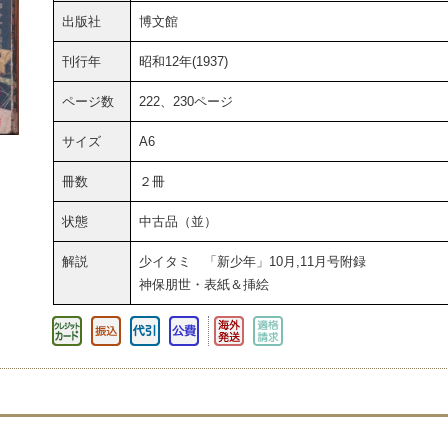
出版社
博文館
刊行年
昭和12年(1937)
ページ数
222、230ページ
サイズ
A6
冊数
２冊
状態
中古品（並）
解説
少イタミ 「新少年」10月,11月号附録
神保朋世・表紙＆挿絵