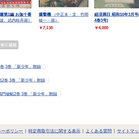
噺第1編 お伽十番
爆撃機
（中正夫・文 竹岡
経済満日 昭和10年3月号
波、武内桂舟画）
稜一・画）
4巻3号)
￥7,130
￥4,000
巻,3巻 「新少年」附録
2巻,3巻 「新少年」附録
鳴門秘帖2巻,3巻 「新少年」附録
シーポリシー
特定商取引法に関する表示
よくある質問
サイトマッ