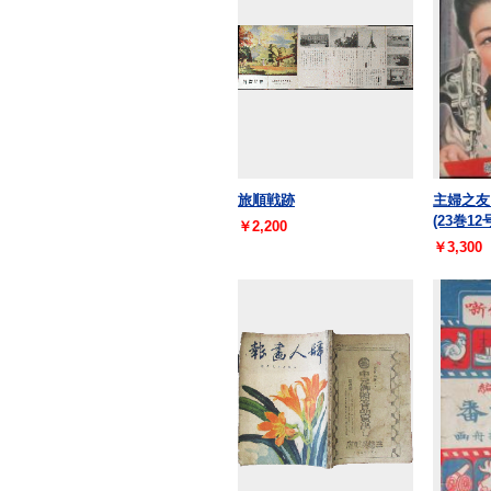
旅順戦跡
主婦之友
(23巻12
￥2,200
￥3,300