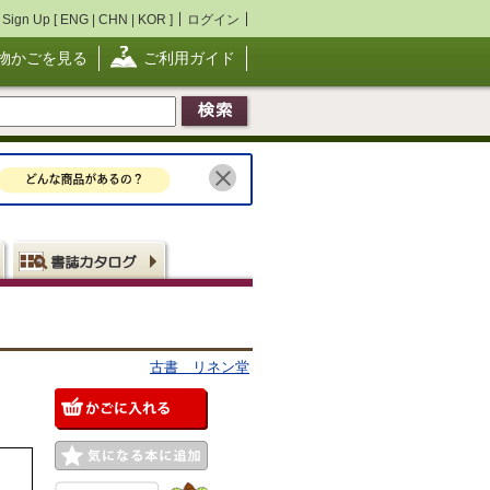
Sign Up [
ENG
|
CHN
|
KOR
]
ログイン
物かごを見る
ご利用ガイド
古書 リネン堂