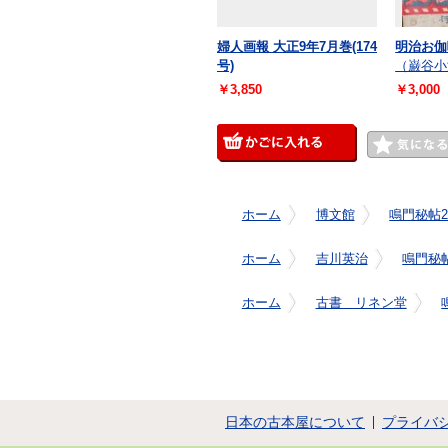
婦人画報 大正9年7月巻(174
明治お伽
号)
（巌谷小
￥3,850
￥3,000
ホーム
博文館
鳴門秘帖2
ホーム
吉川英治
鳴門秘帖
ホーム
古書 リネン堂
日本の古本屋について
プライバ