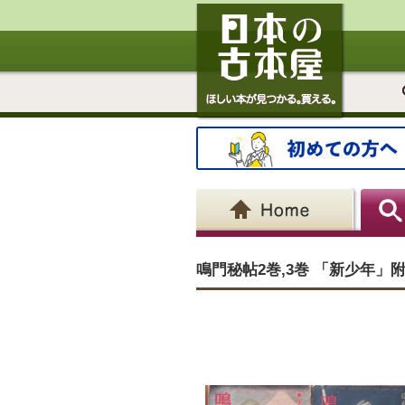
鳴門秘帖2巻,3巻 「新少年」