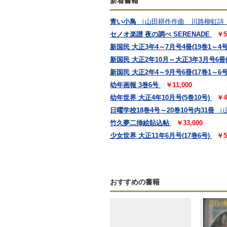
新着書籍
青い小鳥
（山田耕作作曲 川路柳虹詩
セノオ楽譜 夜の調べ SERENADE
￥5
新国民 大正3年4～7月号4冊(19巻1～4号
新国民 大正2年10月～大正3年3月号6冊(
新国民 大正2年4～9月号6冊(17巻1～6号
幼年画報 3巻6号
￥11,000
幼年世界 大正4年10月号(5巻10号)
￥4
日曜学校18巻4号～20巻10号内31冊
（
竹久夢二挿絵貼込帖
￥33,000
少女世界 大正11年6月号(17巻6号)
￥5
おすすめの書籍