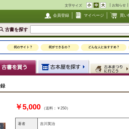
お知らせ
文字サイズ
会員登録
マイページ
買い
古書を探す
附録
￥5,000
（送料：￥250）
著者
吉川英治