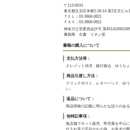
〒113-0033
東京都文京区本郷2‐30-14 第2文京ビル1
ＴＥＬ：03-3868-0821
ＦＡＸ：03-3868-0821
神奈川公安委員会許可 第45141000168
書籍商 古書 リネン堂
書籍の購入について
支払方法等：
クレジット決済、銀行振込、ゆうちょ
商品引渡し方法：
クリックポスト、レターパック、ゆう
い。
返品について：
商品情報の記載に明らかな誤りのある
他特記事項：
無店舗でネット販売、即売展を中心に
仕入れ等で不在がちの為、お急ぎの際