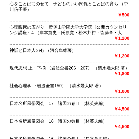
心をことばにのせて 子どものいい関係とことばの育ち （中
古書一般（その他）
川信子著）
古書画
￥500
心理臨床の広がり 帝塚山学院大学大学院〈公開カウンセリ
ング講座〉4 （岸本寛史・氏原寛・松木邦裕・皆藤章・大塚
孝義著）
￥1,200
神話と日本人の心 （河合隼雄著）
￥1,200
現代思想 上・下揃 〈岩波全書266・267〉 （清水幾太郎 著）
￥1,800
社会心理学 〈岩波全書150〉 （清水幾太郎 著）
￥1,000
日本名所風俗図会 17 諸国の巻Ⅱ （林英夫編）
￥4,500
日本名所風俗図会 18 諸国の巻Ⅲ （林英夫編）
￥4,500
日本名所風俗図会 16 諸国の巻Ⅰ （長谷章久編）