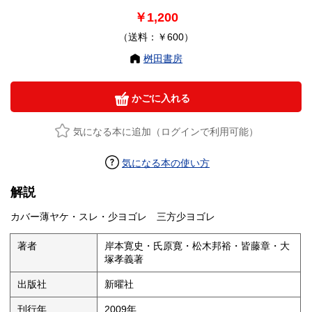
￥1,200
（送料：￥600）
桝田書房
かごに入れる
気になる本に追加（ログインで利用可能）
気になる本の使い方
解説
カバー薄ヤケ・スレ・少ヨゴレ 三方少ヨゴレ
著者
岸本寛史・氏原寛・松木邦裕・皆藤章・大
塚孝義著
出版社
新曜社
刊行年
2009年