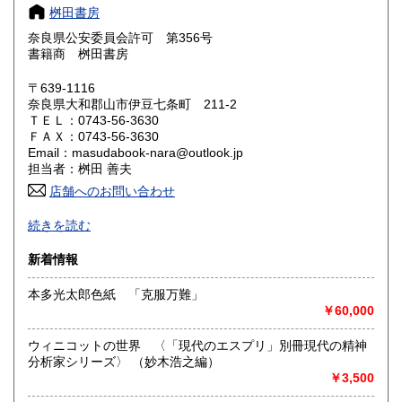
奈良県
和歌山県
600円
600円
桝田書房
奈良県公安委員会許可 第356号
鳥取県
島根県
600円
600円
書籍商 桝田書房
岡山県
広島県
600円
600円
〒639-1116
奈良県大和郡山市伊豆七条町 211-2
ＴＥＬ：0743-56-3630
山口県
徳島県
600円
600円
ＦＡＸ：0743-56-3630
Email：masudabook-nara@outlook.jp
香川県
愛媛県
600円
600円
担当者：桝田 善夫
店舗へのお問い合わせ
高知県
福岡県
600円
600円
-
続きを読む
佐賀県
長崎県
600円
600円
沿線名：-
新着情報
最寄駅：-
熊本県
大分県
600円
600円
営業時間：不定期
本多光太郎色紙 「克服万難」
定休日：不定期
￥60,000
宮崎県
鹿児島県
600円
600円
書籍の買取について
ウィニコットの世界 〈「現代のエスプリ」別冊現代の精神
沖縄県
600円
-
分析家シリーズ〉 （妙木浩之編）
￥3,500
取り扱い分野