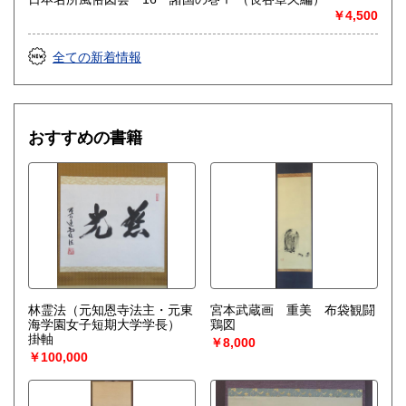
￥4,500
全ての新着情報
おすすめの書籍
林霊法（元知恩寺法主・元東
宮本武蔵画 重美 布袋観闘
海学園女子短期大学学長）
鶏図
掛軸
￥8,000
￥100,000