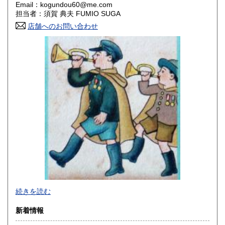
Email：kogundou60@me.com
担当者：須賀 典夫 FUMIO SUGA
香川県
愛媛県
600円
600円
店舗へのお問い合わせ
高知県
福岡県
600円
600円
佐賀県
長崎県
600円
600円
熊本県
大分県
600円
600円
宮崎県
鹿児島県
600円
600円
沖縄県
600円
2026年で創業45年目になります。
続きを読む
In 2026, we will have been in business for 45 years.
新着情報
沿線名：(無店舗)