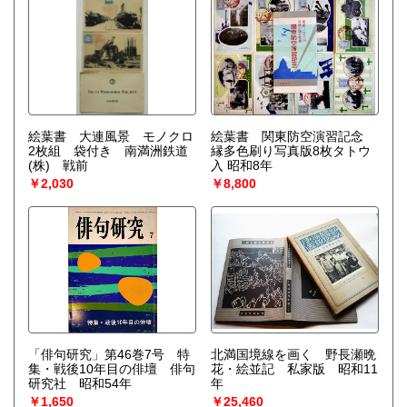
絵葉書 大連風景 モノクロ
絵葉書 関東防空演習記念
2枚組 袋付き 南満洲鉄道
縁多色刷り写真版8枚タトウ
(株) 戦前
入 昭和8年
￥2,030
￥8,800
「俳句研究」第46巻7号 特
北満国境線を画く 野長瀬晩
集・戦後10年目の俳壇 俳句
花・絵並記 私家版 昭和11
研究社 昭和54年
年
￥1,650
￥25,460