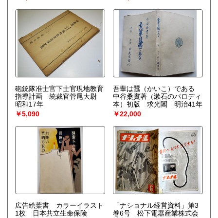
砲銃隊准士官下士官現地教育
吾輩は蠶（かいこ）である
指導計画 統裁官菅尾大尉
中谷桑實著（漱石のパロディ
昭和17年
本）初版 求光閣 明治41年
￥5,090
￥22,000
広告絵葉書 カラーイラスト
「ナショナル経営資料」第3
1枚 日本共立生命保険
巻6号 松下電器産業株式会