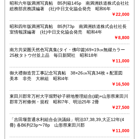
昭和六年版満洲写真帖 B5判箱145p 南満洲鉄道株式会社社
最寄駅：(無店舗)
総務部庶務課編著 (社)中日文化協会発売 昭和6年
営業時間：10:00〜18:00
￥22,000
定休日：(無店舗)
書籍の買取について
昭和四年版満洲写真帖 B5判73p 南満洲鉄道株式会社社長
室情報課編著 (社)中日文化協会発売 昭和4年
内容によります。
￥8,800
南方共栄圏天然色写真集(タイ・佛印篇)69×19㎝無綴カラー
取り扱い分野
25枚タトウ付並上品 毎日新聞社 昭和18年
古典籍、近代文献、趣味、サブカルチャー、古書一般（その
￥11,000
他）
和本・開拓/植民資料・戦時資料・文学一般・詩歌句集・児童
御大禮御造営工事記念写真帖 38×26㎝写真34枚＋配置図
書 ・児童資料・芸能/サブカル・広告資料・ポスター・版画/
美本 非売 大林組 昭和4年
刷り物 ・絵葉書・双六・地図/鳥瞰図
￥16,500
東田川郡常万村大字堀野砂子耕地整理組合(綴)+山形県東田川
郡常万村條例・規程 昭和7年、明治25年 2冊
￥27,500
「吉田堰普通水利組合会決議録」明治37,38,39,大正12年(4
冊) 各B6判23p〜78p 山形県東田川郡
￥11,000