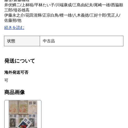
井伏鱒二/上林暁/平林たい子/川端康成/三島由紀夫/尾崎一雄/西脇順
三郎/埴谷雄高
伊藤永之介/花田清輝/正宗白鳥/檀一雄/八木義徳/三好十郎/荒正人/
佐藤朔/他
各A5判 背痛み〜並本
続きを読む
※HPに詳細画像UPしました。※発送はスマートレター¥180〜、
4Kg超過は宅急便となります。
状態
中古品
発送について
海外発送可否
可
商品画像