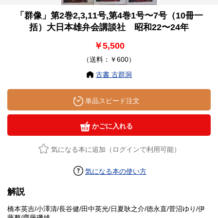
「群像」第2巻2,3,11号,第4巻1号〜7号（10冊一
括）大日本雄弁会講談社 昭和22〜24年
￥5,500
（送料：￥600）
古書 古群洞
単品スピード注文
かごに入れる
気になる本に追加（ログインで利用可能）
気になる本の使い方
解説
橋本英吉/小澤清/長谷健/田中英光/日夏耿之介/徳永直/菅沼ゆり/伊
藤整/齋藤磯雄