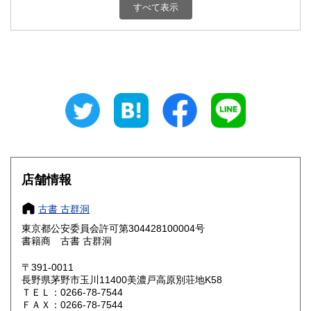
新潟県
富山県
すべて表示
600円
600円
石川県
福井県
600円
600円
山梨県
長野県
600円
600円
岐阜県
静岡県
600円
600円
愛知県
三重県
600円
600円
滋賀県
京都府
600円
600円
店舗情報
大阪府
兵庫県
600円
600円
古書 古群洞
奈良県
和歌山県
600円
600円
東京都公安委員会許可第304428100004号
書籍商 古書 古群洞
鳥取県
島根県
600円
600円
〒391-0011
岡山県
広島県
600円
600円
長野県茅野市玉川11400美濃戸高原別荘地K58
ＴＥＬ：0266-78-7544
ＦＡＸ：0266-78-7544
山口県
徳島県
600円
600円