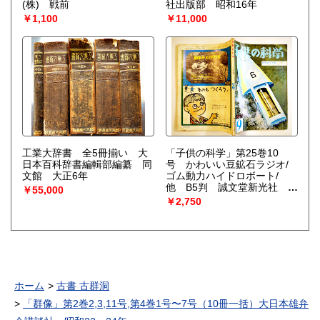
(株) 戦前
社出版部 昭和16年
￥1,100
￥11,000
工業大辞書 全5冊揃い 大
「子供の科学」第25巻10
日本百科辞書編輯部編纂 同
号 かわいい豆鉱石ラジオ/
文館 大正6年
ゴム動力ハイドロボート/
他 B5判 誠文堂新光社 昭
￥55,000
和37年
￥2,750
ホーム
古書 古群洞
「群像」第2巻2,3,11号,第4巻1号〜7号（10冊一括）大日本雄弁