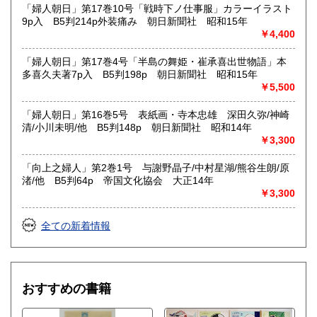
「婦人朝日」第17巻10号「戦時下ノ仕事服」カラーイラスト
9p入 B5判214p外装痛み 朝日新聞社 昭和15年
￥4,400
「婦人朝日」第17巻4号「半島の舞姫・崔承喜出世物語」本
多喜久夫著7p入 B5判198p 朝日新聞社 昭和15年
￥5,500
「婦人朝日」第16巻5号 表紙画・寺本忠雄 深田久弥/神崎
清/小川未明/他 B5判148p 朝日新聞社 昭和14年
￥3,300
「向上之婦人」第2巻1号 与謝野晶子/中村星湖/熊谷生朗/原
渚/他 B5判64p 帝国文化協会 大正14年
￥3,300
全ての新着情報
おすすめの書籍