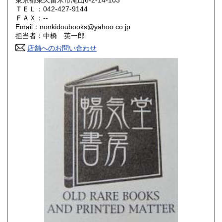
東京都東久留米市滝山6-2-14-103
ＴＥＬ：042-427-9144
山口県
徳島県
180円
180円
ＦＡＸ：--
Email：nonkidoubooks@yahoo.co.jp
香川県
愛媛県
180円
180円
担当者：中橋 英一郎
店舗へのお問い合わせ
高知県
福岡県
180円
180円
佐賀県
長崎県
180円
180円
熊本県
大分県
180円
180円
宮崎県
鹿児島県
180円
180円
沖縄県
180円