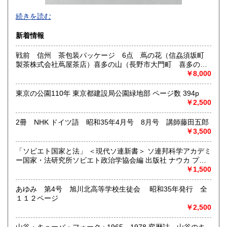
-
続きを読む
沿線名：西武新宿線
新着情報
最寄駅：花小金井
営業時間：10:00〜18:00
戦前 信州 茶包装パッケージ 6点 蔦の花（信劦須坂町
定休日：不定休
製茶株式会社蔦屋茶店）喜多の山（長野市大門町 喜多の園
本店）西沢園（長野県中堅町 西澤園本舗）梅の花（信州須
￥8,000
書籍の買取について
坂市梅の園茶店）奈良此園（信州中野町 西澤茶舗）美泉瀧
（信州長野市新町 茶間屋美濃久商店）瀧の音（信濃吉田本
古本・骨董品の出張買取のお申込み・ご予約は、お電話・ま
東京の公園110年 東京都建設局公園緑地部 ページ数 394p
町 瀧澤又右衛門）
たはメールにて承っております。 お気軽にお問合わせくださ
￥2,500
い。
出張費は無料です。旧家、蔵のあるお宅、昭和40年以前の古
2冊 NHK ドイツ語 昭和35年4月号 8月号 講師藤田五郎
いお宅の買取は、遠方でも大歓迎です。
￥3,500
取り扱い分野
「ソビエト国家と法」 ＜現代ソ連新書＞ ソ連邦科学アカデミ
ー国家・法研究所ソビエト政治学協会編 出版社 ナウカ プロ
社会科学、美術工芸、古典籍、近代文献、外国書
グレス出版所 刊行年 １９７２年 ページ数 406p
￥1,500
あゆみ 第4号 旭川北高等学校生徒会 昭和35年発行 全
１１２ページ
￥2,500