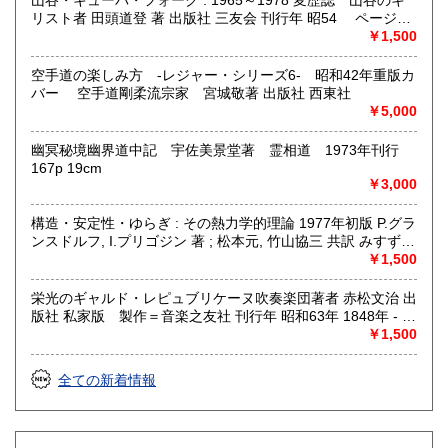
山谷・キューバ・フォーク : 1965～1978 変歴誌 山谷のキ
リスト者 田頭道登 著 出版社 三友会 刊行年 昭54 ページ数
229p サイズ 19cm 状態 中古品（並）帯痛み
￥1,500
空手道の楽しみ方 -レジャー・シリーズ6- 昭和42年重版カ
バー 空手道剛柔流宗家 宮城敬著 出版社 西東社
￥5,000
幽冥秘境幽界道中記 宇佐美景堂著 霊相道 1973年刊行
167p 19cm
￥3,000
構造・安定性・ゆらぎ : その熱力学的理論 1977年初版 P.グラ
ンスドルフ, I.プリゴジン 著 ; 松本元, 竹山協三 共訳 みすず書
房〈熱力学の方法を、平衡はもとより非線形性や不安定性を
￥1,500
も含むあらゆる現象へ拡張できないであろうか？ ……新し
い「構造」は常に不安定性の結果として出現する。すなわち
栄光のギャルド・レピュブリケーヌ吹奏楽団著者 赤松文治 出
それはゆらぎから生じるものである。ふつうはゆらぎが生じ
版社 私家版 製作＝音楽之友社 刊行年 昭和63年 1848年 - パ
ると、系をもとの乱れのない状態に戻そうとする動きが続い
リ防衛軍のメンバーにより12名の騎馬ファンファーレ隊が創
￥1,500
て起るが、新しい構造が形成される場合には、反対にゆらぎ
設される。これが共和国親衛隊音楽隊の始まりであり、現在
は増幅される。……安定性の理論を不可逆過程の熱力学に結
でも当騎兵連隊には騎馬ファンファーレ隊が置かれている。
全ての新着情報
びつけ、ゆらぎの巨視的理論を包含する一般化された熱力学
1856年 - 隊員56名からなる吹奏楽編成の親衛隊音楽隊を編
を作り上げなくてはならない。〉散逸構造の理論で、1977
成。1867年 - パリ万博で行われた国際軍楽隊コンクールでプ
年、ノーベル化学賞を受賞したプリゴジンの、グランスドル
ロイセンの軍楽隊とともに1等賞を受賞。 このコンクールで
フとの共著による初期の著作。開放系に現れる構造の問題
審査員を務めた20名の中には、当時の著名な音楽家であるベ