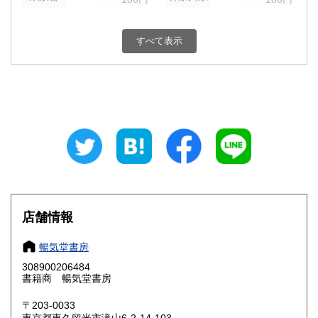
新潟県
富山県
180円
180円
すべて表示
石川県
福井県
180円
180円
山梨県
長野県
180円
180円
岐阜県
静岡県
180円
180円
愛知県
三重県
180円
180円
滋賀県
京都府
180円
180円
大阪府
兵庫県
180円
180円
店舗情報
奈良県
和歌山県
180円
180円
暢気堂書房
308900206484
鳥取県
島根県
180円
180円
書籍商 暢気堂書房
岡山県
広島県
180円
180円
〒203-0033