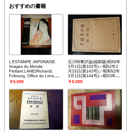
を、非平衡熱力学の立場から、物理学、化学、生物学につい
ルリオーズ、グノー、ドリーブが含まれており、彼らがサイ
おすすめの書籍
て、統一的な観点からの説明を試みる。
ンした表彰状が共和国親衛隊の古文書館に保存されている。
1871年 - 帝制から共和制に変わると共に、ギャルド・レピュ
ブリケーヌ（共和国親衛隊）の名称を使うようになる。1931
年 - 吹奏楽版「ボレロ」を初演。指揮はモーリス・ラヴェ
ル。1947年 - 当時のオリオール大統領の勧告により、オーケ
ストラも編成できるように40名の弦楽セクションを増員。
1961年 - 初来日。
L'ESTAMPE JAPONAISE.
石川時事評論(縮刷版)昭50年
Images du Monde
3月1日(第102号)—昭52年2
Flottant.LANE(Richard)、
月15日(第143号)／昭和52年
Fribourg, Office du Livre,、
3月1日(第144号)—昭53年7
1979370p., 28.5cm, illus.,
月20日(第179号)揃2冊 稲垣
￥5,000
￥5,000
cloth, d.j., slip-case.
年雄編出版社 北潮社解説
174頁／136頁