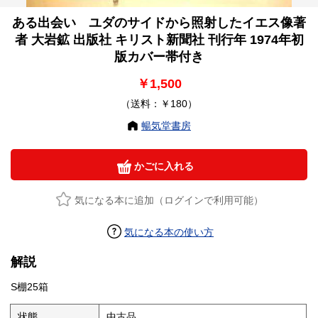
ある出会い ユダのサイドから照射したイエス像著
者 大岩鉱 出版社 キリスト新聞社 刊行年 1974年初
版カバー帯付き
￥1,500
（送料：￥180）
暢気堂書房
かごに入れる
気になる本に追加（ログインで利用可能）
気になる本の使い方
解説
S棚25箱
状態
中古品