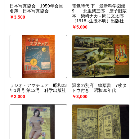
日本写真協会 1959年会員
電気時代 下 最新科学図鑑
名簿 日本写真協会
9 北里柴三郎 庶子旧蔵
本 柴崎ナカ - 間に文太郎
￥3,500
（1918 -生没不明）出版社
ARS 刊行年 昭和7年 ページ
￥5,000
数 190ｐ サイズ 255ｘ195ｍ
ｍ 冊数 1冊 状態 並 解説 初
版 函欠 恩地孝四郎装X線
写真伝送 火力発電所 最近
の電信 テレビジョン ラジ
オ
ラジオ・アマチュア 昭和23
温泉の別府 絵葉書 7枚タ
年1月号 第12号 科学出版社
トウ付き 昭和30年代
￥2,000
￥3,000