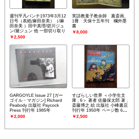
週刊平凡パンチ1973年3月12
実語教童子教余師 蕙斎画、
日号（表紙/麻田奈美）（/麻
1冊 天保十五年刊 欄外墨
田奈美 ）田中真理/碧川ジュ
書
ン/黛ジュン 他 一部切り取り
￥8,000
￥2,500
GARGOYLE Issue 27 [ガー
すばらしい世界 ＜小学生文
ゴイル・マガジン] Richard
庫 ; 6＞ 著者 佐藤保太郎 著 ;
Peabody 出版社 Paycock
斎藤博之 絵 出版社 小峰書店
Press 刊行年 1985年
刊行年 1950年 ページ数 64p
図版
￥2,000
￥2,500