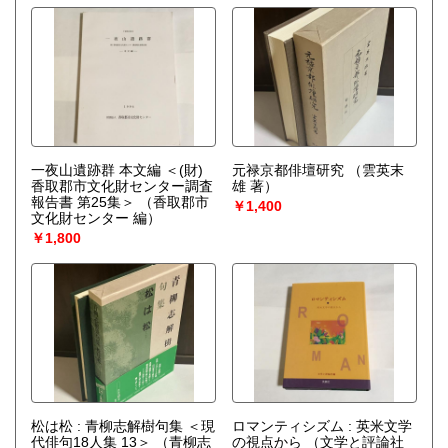
一夜山遺跡群 本文編 ＜(財)
元禄京都俳壇研究
（雲英末
香取郡市文化財センター調査
雄 著）
報告書 第25集＞
（香取郡市
￥1,400
文化財センター 編）
￥1,800
松は松 : 青柳志解樹句集 ＜現
ロマンティシズム : 英米文学
代俳句18人集 13＞
（青柳志
の視点から
（文学と評論社