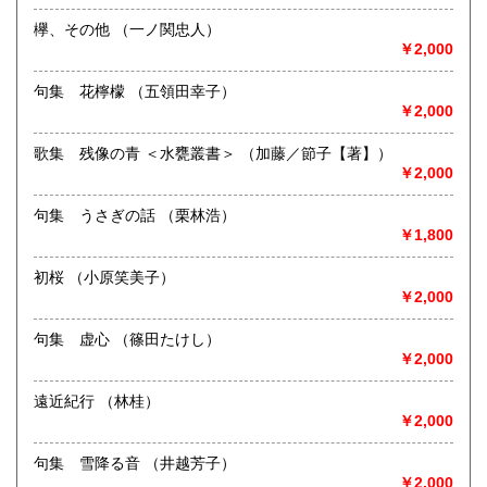
書籍の買取について
欅、その他 （一ノ関忠人）
沖縄県
1,500円
新潟県内にて出張積極的に買取を行っています。査定及び出
￥2,000
張料は無料です。20冊以上であればお伺いいたします。ご連
絡願います。
句集 花檸檬 （五領田幸子）
￥2,000
取り扱い分野
歌集 残像の青 ＜水甕叢書＞ （加藤／節子【著】）
歴史、社会科学、自然科学、サブカルチャー、古書一般（そ
￥2,000
の他）
句集 うさぎの話 （栗林浩）
￥1,800
初桜 （小原笑美子）
￥2,000
句集 虚心 （篠田たけし）
￥2,000
遠近紀行 （林桂）
￥2,000
句集 雪降る音 （井越芳子）
￥2,000