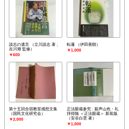
談志の遺言
（立川談志 著 ;
転蓬
（伊田善朗）
吉川潮 監修）
￥1,000
￥600
第十五回合宿教室感想文集
正法眼蔵参究 : 谿声山色・礼
（国民文化研究会）
拝得髄 ＜正法眼蔵＞ 新装版.
（安谷白雲 著）
￥2,000
￥1,000