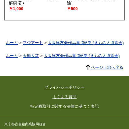
解樹 著）
編）
￥1,000
￥500
ホーム
フジアート
大阪呉友会作品集 第6巻 (きもの大博覧会)
ホーム
天地人堂
大阪呉友会作品集 第6巻 (きもの大博覧会)
ページ上部へ戻る
プライバシーポリシー
よくある質問
特定商取引に関する法律に基づく表記
東京都古書籍商業協同組合