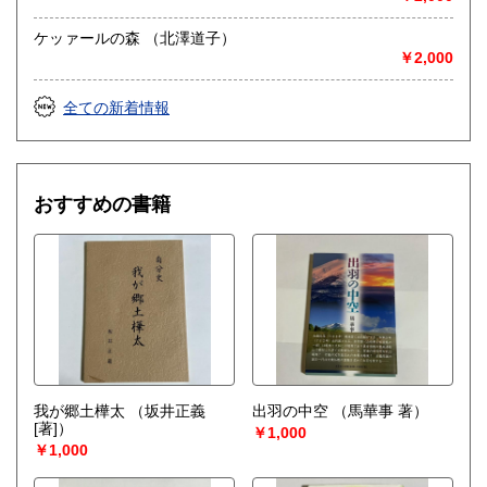
ケッァールの森 （北澤道子）
￥2,000
全ての新着情報
おすすめの書籍
我が郷土樺太
（坂井正義
出羽の中空
（馬華事 著）
[著]）
￥1,000
￥1,000