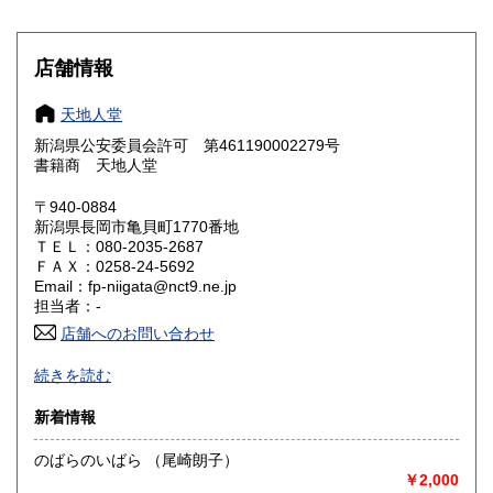
滋賀県
京都府
1,000円
1,000円
大阪府
兵庫県
1,000円
1,000円
店舗情報
奈良県
和歌山県
1,000円
1,000円
天地人堂
新潟県公安委員会許可 第461190002279号
鳥取県
島根県
1,100円
1,100円
書籍商 天地人堂
岡山県
広島県
1,100円
1,100円
〒940-0884
新潟県長岡市亀貝町1770番地
ＴＥＬ：080-2035-2687
山口県
徳島県
1,100円
1,100円
ＦＡＸ：0258-24-5692
Email：fp-niigata@nct9.ne.jp
香川県
愛媛県
1,100円
1,100円
担当者：-
店舗へのお問い合わせ
高知県
福岡県
1,100円
1,300円
-
続きを読む
佐賀県
長崎県
1,300円
1,300円
沿線名：上越新幹線
新着情報
最寄駅：長岡駅
熊本県
大分県
1,300円
1,300円
営業時間：午前10時から午後5時
のばらのいばら （尾崎朗子）
定休日：不定休
￥2,000
宮崎県
鹿児島県
1,300円
1,300円