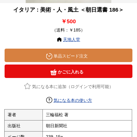
イタリア : 美術・人・風土 ＜朝日選書 186＞
￥500
（送料：￥185）
天地人堂
単品スピード注文
かごに入れる
気になる本に追加（ログインで利用可能）
気になる本の使い方
著者
三輪福松 著
出版社
朝日新聞社
ページ数
239, 15p