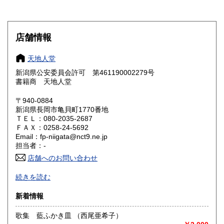
滋賀県
京都府
185円
185円
大阪府
兵庫県
185円
185円
店舗情報
奈良県
和歌山県
185円
185円
天地人堂
新潟県公安委員会許可 第461190002279号
鳥取県
島根県
185円
185円
書籍商 天地人堂
岡山県
広島県
185円
185円
〒940-0884
新潟県長岡市亀貝町1770番地
ＴＥＬ：080-2035-2687
山口県
徳島県
185円
185円
ＦＡＸ：0258-24-5692
Email：fp-niigata@nct9.ne.jp
香川県
愛媛県
185円
185円
担当者：-
店舗へのお問い合わせ
高知県
福岡県
185円
185円
-
続きを読む
佐賀県
長崎県
185円
185円
沿線名：上越新幹線
新着情報
最寄駅：長岡駅
熊本県
大分県
185円
185円
営業時間：午前10時から午後5時
歌集 藍ふかき皿 （西尾亜希子）
定休日：不定休