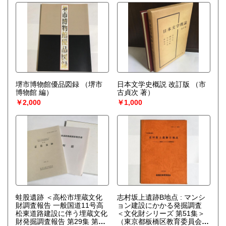
堺市博物館優品図録
（堺市
日本文学史概説 改訂版
（市
博物館 編）
古貞次 著）
￥2,000
￥1,000
蛙股遺跡 ＜高松市埋蔵文化
志村坂上遺跡B地点 : マンシ
財調査報告 一般国道11号高
ョン建設にかかる発掘調査
松東道路建設に伴う埋蔵文化
＜文化財シリーズ 第51集＞
財発掘調査報告 第29集 第6
（東京都板橋区教育委員会事