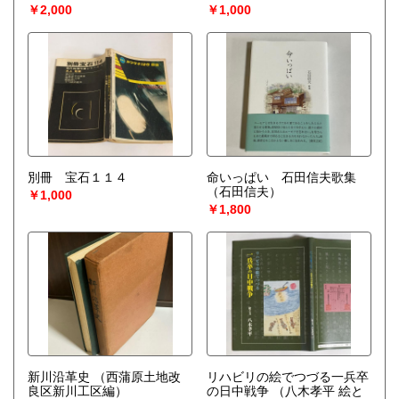
冊＞
（高松市教育委員会
務局社会教育課 編）
￥2,000
￥1,000
編）
別冊 宝石１１４
命いっぱい 石田信夫歌集
（石田信夫）
￥1,000
￥1,800
新川沿革史
（西蒲原土地改
リハビリの絵でつづる一兵卒
良区新川工区編）
の日中戦争
（八木孝平 絵と