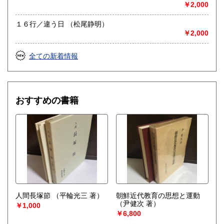
￥2,000
１６行／違う日 （松尾静明）
￥2,000
全ての新着情報
おすすめの書籍
人間長塚節
（平輪光三 著）
朝鮮近代教育の思想と運動
（尹健次 著）
￥1,000
￥6,800