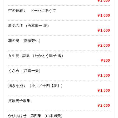
￥2,000
宮崎県
鹿児島県
185円
185円
書籍の買取について
空の舟着く ドーハに遇うて
沖縄県
185円
新潟県内にて出張積極的に買取を行っています。査定及び出
￥1,000
張料は無料です。20冊以上であればお伺いいたします。ご連
絡願います。
赦免の渚 （石本隆一 著）
￥1,000
取り扱い分野
花の渦 （齋藤芳生）
歴史、社会科学、自然科学、サブカルチャー、古書一般（そ
￥2,000
の他）
女生徒 : 詩集 （たかとう匡子 著）
￥800
くさめ （江嵜一夫）
￥1,500
拙きを抱く （小川／十四【著】）
￥1,500
河原篤子歌集
￥2,000
かひあはせ 第四集 （山本淑美）