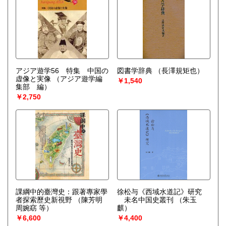
アジア遊学56 特集 中国の
図書学辞典
（長澤規矩也）
虚像と実像
（アジア遊学編
￥1,540
集部 編）
￥2,750
課綱中的臺灣史：跟著專家學
徐松与《西域水道記》研究
者探索歷史新視野
（陳芳明
未名中国史叢刊
（朱玉
周婉窈 等）
麒）
￥6,600
￥4,400