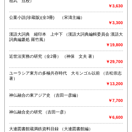
祖武 点校）
書籍の買取について
￥3,630
宮崎県
鹿児島県
-
1,210円
1,210円
公案小説(珍蔵版)(全3冊) （宋濤主編）
沖縄県
取り扱い分野
￥3,300
1,650円
-
漢語大詞典 縮印本 上中下 （漢語大詞典編輯委員会 漢語大
詞典編纂処 羅竹風）
￥19,800
近世法実務の研究（全2冊） （神保 文夫 著）
￥29,700
ユーラシア東方の多極共存時代 大モンゴル以前 （古松崇志
著）
￥13,200
神仏融合の東アジア史 （吉田一彦編）
￥7,700
神仏融合史の研究 （吉田一彦）
￥6,600
大連図書館蔵満鉄資料目録 （大連図書館編）