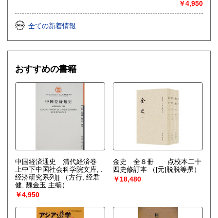
￥4,950
全ての新着情報
おすすめの書籍
中国経済通史 清代経済巻
金史 全８冊 点校本二十
上中下中国社会科学院文库, .
四史修訂本
（[元]脱脱等撰）
经济研究系列||
（方行, 经君
￥18,480
健, 魏金玉 主编）
￥4,950