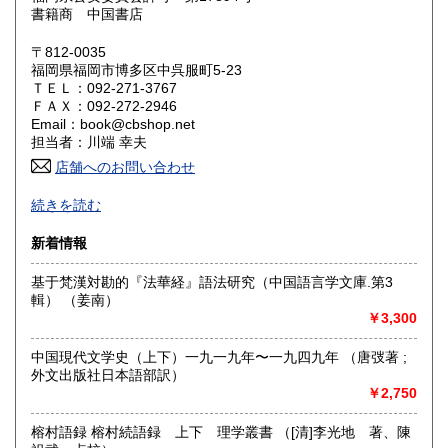
愛知県
三重県
1,650円
1,650円
書籍商 中国書店
滋賀県
京都府
〒812-0035
1,430円
1,430円
福岡県福岡市博多区中呉服町5-23
ＴＥＬ：092-271-3767
大阪府
兵庫県
1,430円
1,430円
ＦＡＸ：092-272-2946
Email：book@cbshop.net
奈良県
和歌山県
1,430円
1,430円
担当者：川端 幸夫
店舗へのお問い合わせ
鳥取県
島根県
1,430円
1,430円
1969年創業の中国アジア関係の輸入書籍と国内書籍の専門店
続きを読む
です。
岡山県
広島県
1,430円
1,430円
図書出版も手掛けています。
新着情報
古書に関しましてはネット販売が中心のため大半の本は倉庫
山口県
徳島県
に保管しております。
1,430円
1,430円
基于梵漢対勘的『法華経』語法研究（中国語言学文庫.第3
店舗に来られても現物ない事もございます。
輯） （姜南）
ネットやFAXでのご注文をお願いいたします。
香川県
愛媛県
1,430円
1,430円
￥3,300
沿線名：福岡市営地下鉄箱崎線
高知県
福岡県
1,430円
1,210円
中国現代文学史（上下）一九一九年〜一九四九年 （唐弢著 ;
最寄駅：呉服町駅下車、3番出口より徒歩5分
外文出版社日本語部訳）
営業時間：月〜金 10:00〜17:00
￥2,750
定休日：日曜・祝日・土曜日休業。年末年始、夏季休暇は別
佐賀県
長崎県
1,210円
1,210円
途お知らせします。
榕村語録 榕村続語録 上下 理学叢書 （[清]李光地 著、陳
熊本県
大分県
1,210円
1,210円