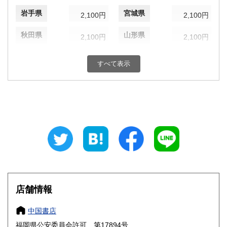
岩手県
宮城県
2,100円
2,100円
秋田県
山形県
2,100円
2,100円
福島県
茨城県
2,100円
1,870円
すべて表示
栃木県
群馬県
1,870円
1,870円
埼玉県
千葉県
1,870円
1,870円
東京都
神奈川県
1,870円
1,870円
新潟県
富山県
1,870円
1,650円
石川県
福井県
1,650円
1,650円
山梨県
長野県
店舗情報
1,870円
1,870円
岐阜県
静岡県
中国書店
1,650円
1,650円
福岡県公安委員会許可 第17894号