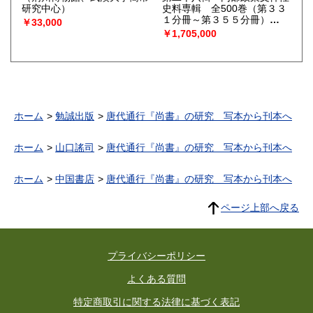
研究中心）
史料専輯 全500巻（第３３
１分冊～第３５５分冊）
￥33,000
（アメリカ・ロサンゼルスに
￥1,705,000
ある[中文出版物服务中心]が
編集）
ホーム
勉誠出版
唐代通行『尚書』の研究 写本から刊本へ
ホーム
山口謠司
唐代通行『尚書』の研究 写本から刊本へ
ホーム
中国書店
唐代通行『尚書』の研究 写本から刊本へ
ページ上部へ戻る
プライバシーポリシー
よくある質問
特定商取引に関する法律に基づく表記