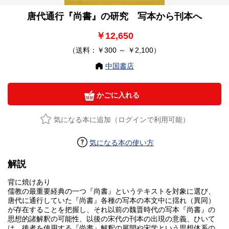
唐代通行『尚書』の研究 写本から刊本へ
￥12,650
（送料：￥300 ～ ￥2,100）
中国書店
かごに入れる
気になる本に追加（ログインで利用可能）
気になる本の使い方
解説
背に焼けあり
儒教の最重要経典の一つ『尚書』というテキストを対象に選び、
唐代に通行していた『尚書』各種の写本の本文中に揺れ（異同）
が存在することを把握し、それ以前の魏晋時代の写本『尚書』の
思想的諸解釈の可能性、以後の宋代の刊本の出現の意義、ひいて
は、後者を使用する『尚書』解釈の展開や宋学という思想体系の