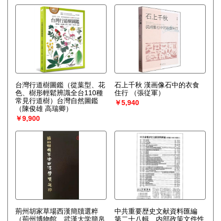
台灣行道樹圖鑑（從葉型、花
石上千秋 漢画像石中的衣食
色、樹形輕鬆辨識全台110種
住行
（張従軍）
常見行道樹）台灣自然圖鑑
￥5,940
（陳俊雄 高瑞卿）
￥9,900
荊州胡家草場西漢簡牘選粹
中共重要歴史文献資料匯編
（荊州博物館、武漢大学簡帛
第二十八輯 内部政策文件性