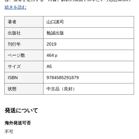
成立、などに対する見通しを探求した意欲的な学術書（池田知久
続きを読む
序文より）
著者
山口謠司
出版社
勉誠出版
刊行年
2019
ページ数
464ｐ
サイズ
A5
ISBN
9784585291879
状態
中古品（良好）
発送について
海外発送可否
不可