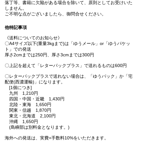
落丁等、書籍に欠陥がある場合を除いて、原則としてお受けいた
しません。
ご不明な点がございましたら、御問合せください。
他特記事項
《送料についてのお知らせ》
〇A4サイズ以下(重量3kgまで)は「ゆうメール」or「ゆうパケッ
ト」での発送
厚さ2cmまでは250円、厚さ3cmまでは300円
〇上記を超えて「レターパックプラス」で送れるものは600円
〇レターパックプラスで送れない場合は、「ゆうパック」か「宅
配便(西濃運輸)」になります。
[1個につき]
九州 1,210円
四国・中国・近畿 1,430円
北陸・東海 1,650円
関東・信越 1,870円
東北・北海道 2,100円
沖縄 1,650円
(島嶼部は別料金となります。)
海外への発送は、実費+手数料10%をいただきます。