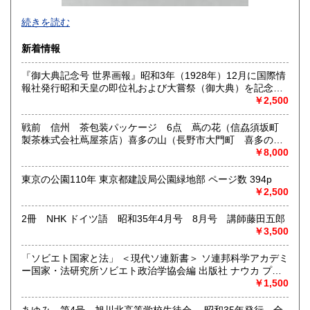
-
続きを読む
沿線名：西武新宿線
新着情報
最寄駅：花小金井
営業時間：10:00〜18:00
『御大典記念号 世界画報』昭和3年（1928年）12月に国際情
定休日：不定休
報社発行昭和天皇の即位礼および大嘗祭（御大典）を記念す
るグラフ雑誌の臨時増刊号です。当時の儀式の様子や関連行
￥2,500
書籍の買取について
事を写した貴重な写真や解説が多数収録されています。
古本・骨董品の出張買取のお申込み・ご予約は、お電話・ま
戦前 信州 茶包装パッケージ 6点 蔦の花（信劦須坂町
たはメールにて承っております。 お気軽にお問合わせくださ
製茶株式会社蔦屋茶店）喜多の山（長野市大門町 喜多の園
い。
本店）西沢園（長野県中堅町 西澤園本舗）梅の花（信州須
￥8,000
出張費は無料です。旧家、蔵のあるお宅、昭和40年以前の古
坂市梅の園茶店）奈良此園（信州中野町 西澤茶舗）美泉瀧
いお宅の買取は、遠方でも大歓迎です。
（信州長野市新町 茶間屋美濃久商店）瀧の音（信濃吉田本
東京の公園110年 東京都建設局公園緑地部 ページ数 394p
町 瀧澤又右衛門）
￥2,500
取り扱い分野
2冊 NHK ドイツ語 昭和35年4月号 8月号 講師藤田五郎
社会科学、美術工芸、古典籍、近代文献、外国書
￥3,500
「ソビエト国家と法」 ＜現代ソ連新書＞ ソ連邦科学アカデミ
ー国家・法研究所ソビエト政治学協会編 出版社 ナウカ プロ
グレス出版所 刊行年 １９７２年 ページ数 406p
￥1,500