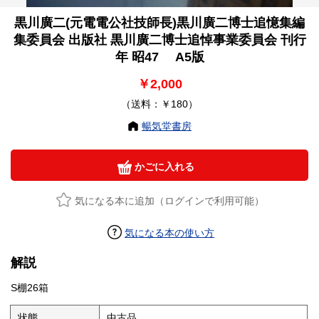
黒川廣二(元電電公社技師長)黒川廣二博士追憶集編
集委員会 出版社 黒川廣二博士追悼事業委員会 刊行
年 昭47 A5版
￥2,000
（送料：￥180）
暢気堂書房
かごに入れる
気になる本に追加（ログインで利用可能）
気になる本の使い方
解説
S棚26箱
状態
中古品