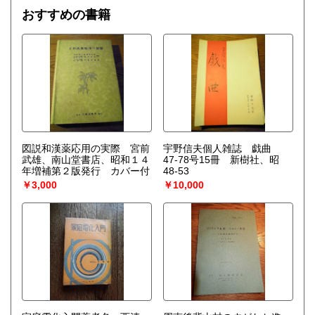
びつけ、ゆらぎの巨視的理論を包含する一般化された熱力学
おすすめの書籍
を作り上げなくてはならない。〉散逸構造の理論で、1977
年、ノーベル化学賞を受賞したプリゴジンの、グランスドル
フとの共著による初期の著作。開放系に現れる構造の問題
を、非平衡熱力学の立場から、物理学、化学、生物学につい
て、統一的な観点からの説明を試みる。
図説和漢薬応用の実際 宮前
宇野信夫個人雑誌 戯曲
武雄、南山堂書店、昭和１４
47-78号15冊 新樹社、昭
年増補第２版発行 カバー付
48-53
￥3,000
￥10,000