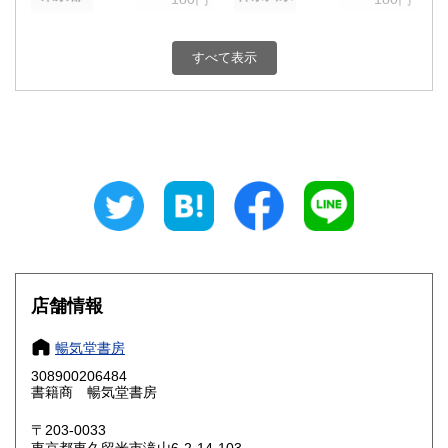
新潟県
富山県
180円
180円
すべて表示
石川県
福井県
180円
180円
山梨県
長野県
180円
180円
岐阜県
静岡県
180円
180円
愛知県
三重県
180円
180円
滋賀県
京都府
180円
180円
大阪府
兵庫県
180円
180円
店舗情報
奈良県
和歌山県
180円
180円
暢気堂書房
308900206484
鳥取県
島根県
180円
180円
書籍商 暢気堂書房
岡山県
広島県
180円
180円
〒203-0033