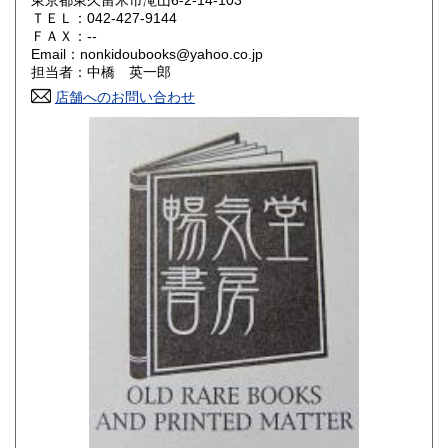
東京都東久留米市滝山6-2-14-103
ＴＥＬ：042-427-9144
山口県
徳島県
180円
180円
ＦＡＸ：--
Email：nonkidoubooks@yahoo.co.jp
香川県
愛媛県
180円
180円
担当者：中橋 英一郎
店舗へのお問い合わせ
高知県
福岡県
180円
180円
佐賀県
長崎県
180円
180円
熊本県
大分県
180円
180円
宮崎県
鹿児島県
180円
180円
沖縄県
180円