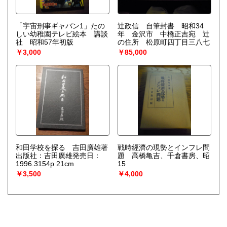
「宇宙刑事ギャバン1」たの
辻政信 自筆封書 昭和34
しい幼稚園テレビ絵本 講談
年 金沢市 中橋正吉宛 辻
社 昭和57年初版
の住所 松原町四丁目三八七
￥3,000
￥85,000
和田学校を探る 吉田廣雄著
戦時經濟の現勢とインフレ問
出版社：吉田廣雄発売日：
題 高橋亀吉、千倉書房、昭
1996.3154p 21cm
15
￥3,500
￥4,000