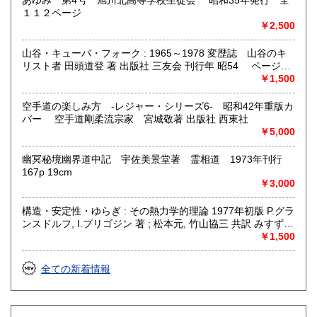
あゆみ 第4号 旭川北高等学校生徒会 昭和35年発行 全
１１２ページ
￥2,500
山谷・キューバ・フォーク : 1965～1978 変歴誌 山谷のキ
リスト者 田頭道登 著 出版社 三友会 刊行年 昭54 ページ数
229p サイズ 19cm 状態 中古品（並）帯痛み
￥1,500
空手道の楽しみ方 -レジャー・シリーズ6- 昭和42年重版カ
バー 空手道剛柔流宗家 宮城敬著 出版社 西東社
￥5,000
幽冥秘境幽界道中記 宇佐美景堂著 霊相道 1973年刊行
167p 19cm
￥3,000
構造・安定性・ゆらぎ : その熱力学的理論 1977年初版 P.グラ
ンスドルフ, I.プリゴジン 著 ; 松本元, 竹山協三 共訳 みすず書
房〈熱力学の方法を、平衡はもとより非線形性や不安定性を
￥1,500
も含むあらゆる現象へ拡張できないであろうか？ ……新し
い「構造」は常に不安定性の結果として出現する。すなわち
全ての新着情報
それはゆらぎから生じるものである。ふつうはゆらぎが生じ
ると、系をもとの乱れのない状態に戻そうとする動きが続い
て起るが、新しい構造が形成される場合には、反対にゆらぎ
は増幅される。……安定性の理論を不可逆過程の熱力学に結