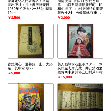
家庭電化入門著者名：西清
周南後背山村のすがたと進
著出版社：井上書房発売日：
路 山口県都濃郡鹿野町 昭
1960年初版カバー364p 図版
和41年度 山村振興特別調査
19cm
報告№24 吉備鶴雄/保田篤/
小坂二郎/山田浩/粟屋芳信/松
￥3,500
￥2,000
原功/宮原種恒 出版社 山村振
興調査会 刊行年 昭和42年 ペ
ージ数 巻頭写真頁2枚・図表
と目次3頁・64頁 サイズ
24.3×17.4 倉沢博東大教授旧
蔵
古鏡照心 遷善録 山田大応
美人画戦前石版ポスター 木
編 其中堂 明27
炭問屋志摩安蔵 并と清酒酒
雑貨商中新川郡立山村芦峠村
￥5,000
￥15,000