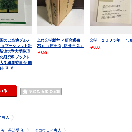
国のご当地グルメ
上代文学新考 ＜研究選書
文学 ２００５年 ７,
 ＜ブックレット新
23＞
（徳田浄, 徳田進 著）
￥800
/ 新潟大学大学院現
￥800
化研究科ブックレ
大学編集委員会 編
田村秀 著）
イ夫人
 ; 丹治愛 訳
ダロウェイ夫人