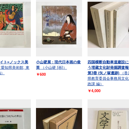
イト=ノックス美
小山硬展 : 現代日本画の俊
四国横断自動車道建設に
（愛知県美術館, 東
英
（小山硬 [画]）
う埋蔵文化財発掘調査報
編）
第3冊 (矢ノ塚遺跡)
（香
￥600
県教育委員会事務局文化
政課 編）
￥4,000