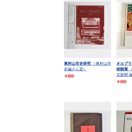
東村山市史研究
（東村山市
オルブラ
史編さん室）
術館展
京新聞 
￥800
￥800