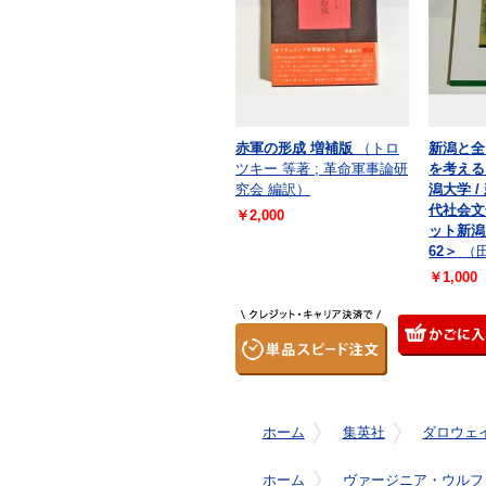
赤軍の形成 増補版
（トロ
新潟と全
ツキー 等著 ; 革命軍事論研
を考える
究会 編訳）
潟大学 
代社会文
￥2,000
ット新潟
62＞
（
￥1,000
ホーム
集英社
ダロウェ
ホーム
ヴァージニア・ウルフ 著