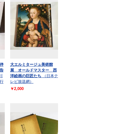
伴
大エルミタージュ美術館
告
展 オールドマスター 西
川
洋絵画の巨匠たち
（日本テ
行
レビ放送網）
￥2,000