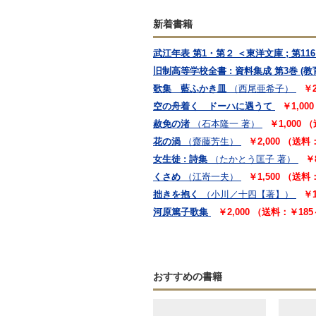
新着書籍
武江年表 第1・第２ ＜東洋文庫 ; 第11
旧制高等学校全書 : 資料集成 第3巻 (教
歌集 藍ふかき皿
（西尾亜希子）
￥
空の舟着く ドーハに遇うて
￥1,00
赦免の渚
（石本隆一 著）
￥1,000
花の渦
（齋藤芳生）
￥2,000 （送料
女生徒 : 詩集
（たかとう匡子 著）
￥
くさめ
（江嵜一夫）
￥1,500 （送料
拙きを抱く
（小川／十四【著】）
￥
河原篤子歌集
￥2,000 （送料：￥18
おすすめの書籍