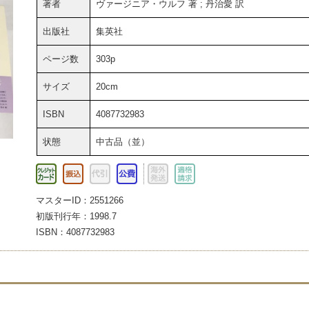
著者
ヴァージニア・ウルフ 著 ; 丹治愛 訳
出版社
集英社
ページ数
303p
サイズ
20cm
ISBN
4087732983
状態
中古品（並）
マスターID：2551266
初版刊行年：1998.7
ISBN：4087732983