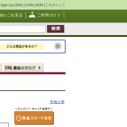
Sign Up [
ENG
|
CHN
|
KOR
]
ログイン
物かごを見る
ご利用ガイド
天地人堂