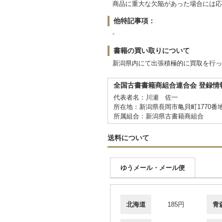
商品に重大な欠陥があった場合には応じ
他特記事項：
-
書籍の買い取りについて
新潟県内にて出張積極的に買取を行っ
全国古書書籍商組合連合会 登録情
代表者名：川瀬 佐一
所在地：新潟県長岡市亀貝町1770番
所属組合：新潟県古書籍商組合
送料について
ゆうメール・メール便
北海道
185円
青