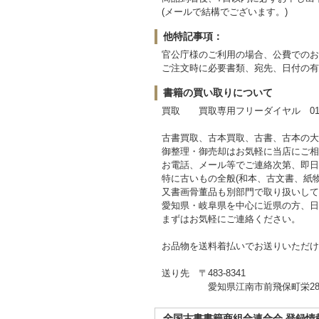
(メールで結構でございます。)
他特記事項：
官公庁様のご利用の場合、公費でのお
ご注文時に必要書類、宛先、日付の有
書籍の買い取りについて
買取 買取専用フリーダイヤル 0120-
古書買取、古本買取、古書、古本の大
御整理・御売却はお気軽に当店にご相
お電話、メール等でご連絡次第、即日
特に古いもの全般(和本、古文書、紙
又書画骨董品も別部門で取り扱いして
愛知県・岐阜県を中心に近県の方、日
まずはお気軽にご連絡ください。
お品物を送料着払いでお送りいただけ
送り先 〒483-8341
愛知県江南市前飛保町栄284
全国古書書籍商組合連合会 登録情