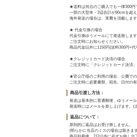
★送料は何点のご購入でも一律300円
一部の大型本・3辺合計が90cmを超
海外発送の場合は、実費を頂戴します
★ 代金引換の場合
代金引換ゆうメールにて発送致します
ご注文時にお知らせください。
商品代金以外に1150円(送料300円+
★クレジットカード決済の場合
ご注文時に「クレジットカード決済」
★官公庁様のご利用の場合、公費での
ご注文時に必要書類、宛先、日付の有
商品引渡し方法：
発送は基本的に普通郵便、ゆうメール
発送時にはメールを差し上げます。(
返品について：
原則的に返品はお受け致しません。
(明らかに当店のミスの場合は除きます
商品到着後、7日以内に必ずお申し出