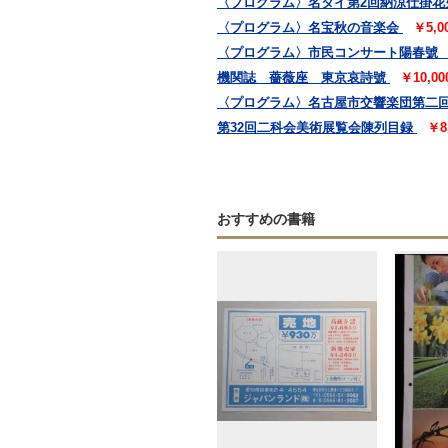
〈プログラム〉名タイ第2回納涼仕掛花
〈プログラム〉名宝秋の音楽会
￥5,
〈プログラム〉市民コンサート陽春號
機関誌 薔薇座 東京哀詩號
￥10,0
〈プログラム〉名古屋市交響楽団第二
第32回二科会美術展覧会陳列目録
￥8
おすすめの書籍