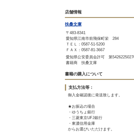
店舗情報
扶桑文庫
〒483-8341
愛知県江南市前飛保町栄 284
ＴＥＬ：0587-51-5200
ＦＡＸ：0587-81-3667
愛知県公安委員会許可 第542622502
書籍商 扶桑文庫
書籍の購入について
支払方法等：
御入金確認後に発送致します。
★お振込の場合
・ゆうちょ銀行
・三菱東京UFJ銀行
・東濃信用金庫
からお選びいただけます。