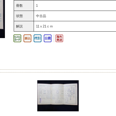
冊数
1
状態
中古品
解説
11ｘ21ｃｍ