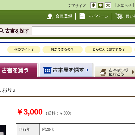
お知らせ
文字サイズ
会員登録
マイページ
買い
古書を探す
しおり』
￥3,000
（送料：￥300）
刊行年
昭20代