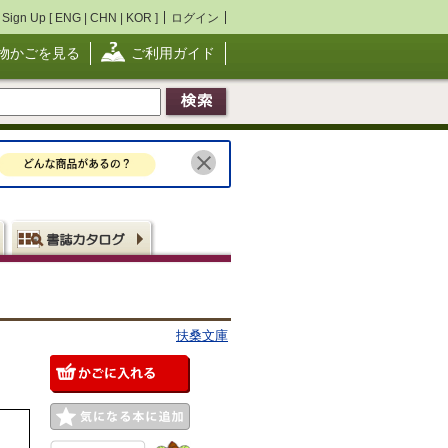
Sign Up [
ENG
|
CHN
|
KOR
]
ログイン
物かごを見る
ご利用ガイド
扶桑文庫