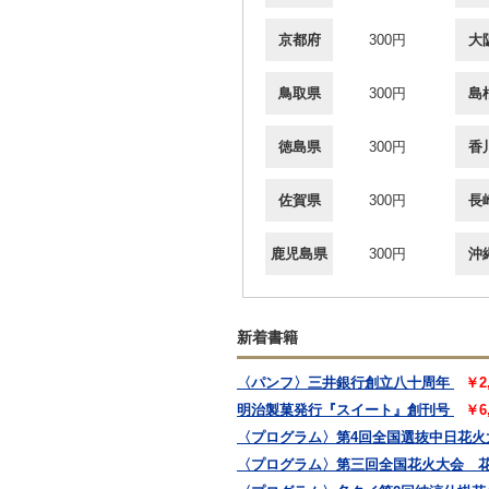
京都府
300円
大
鳥取県
300円
島
徳島県
300円
香
佐賀県
300円
長
鹿児島県
300円
沖
新着書籍
〈パンフ〉三井銀行創立八十周年
￥2
明治製菓発行『スイート』創刊号
￥6
〈プログラム〉第4回全国選抜中日花火
〈プログラム〉第三回全国花火大会 