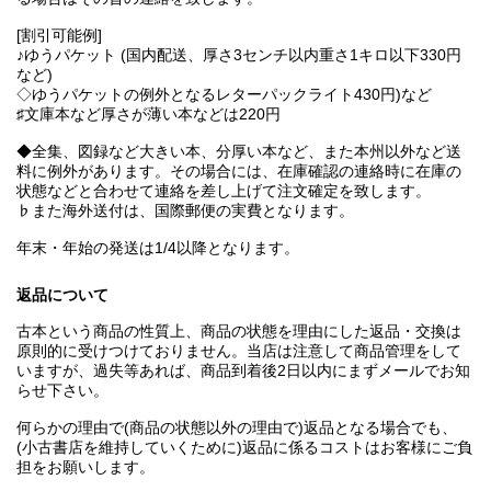
[割引可能例]
♪ゆうパケット (国内配送、厚さ3センチ以内重さ1キロ以下330円
など)
◇ゆうパケットの例外となるレターパックライト430円)など
♯文庫本など厚さが薄い本などは220円
◆全集、図録など大きい本、分厚い本など、また本州以外など送
料に例外があります。その場合には、在庫確認の連絡時に在庫の
状態などと合わせて連絡を差し上げて注文確定を致します。
♭また海外送付は、国際郵便の実費となります。
年末・年始の発送は1/4以降となります。
返品について
古本という商品の性質上、商品の状態を理由にした返品・交換は
原則的に受けつけておりません。当店は注意して商品管理をして
いますが、過失等あれば、商品到着後2日以内にまずメールでお知
らせ下さい。
何らかの理由で(商品の状態以外の理由で)返品となる場合でも、
(小古書店を維持していくために)返品に係るコストはお客様にご負
担をお願いします。