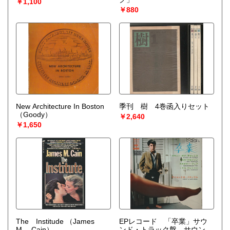
￥1,100
￥880
New Architecture In Boston
季刊 樹 4巻函入りセット
（Goody）
￥2,640
￥1,650
The Institude
（James
EPレコード 「卒業」サウ
M. Cain）
ンド・トラック盤 サウン