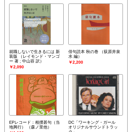
就職しないで生きるには 新
俳句読本 秋の巻
（荻原井泉
装版
（レイモンド・マンゴ
水 編）
ー 著 ; 中山容 訳）
￥2,200
￥2,090
EPレコード：相撲甚句（当
DC「ワーキング・ガール
地興行）
（森ノ里他）
オリジナルサウンドトラッ
ク」