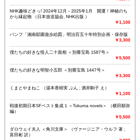
「日本の古本屋」で販売している古本は、隣りの「文化磁場
油や」で一部展示販売も春～秋にしています、堀辰雄、立原
NHK趣味どきっ! 2024年12月－2025年1月 開運！神秘のち
道造、加藤周一などのゆかりの土地柄です。信州にお越しの
から縁起物 （日本放送協会, NHK出版 ）
場合はどうぞお立ち寄り下さい。
￥1,100
沿線名：しなの鉄道
パンフ「湘南邸園遊歩絵図」明治百五十年特別企画・保存版
最寄駅：信濃追分駅
￥3,300
営業時間：12:00〜17:00
定休日：火・水曜日(夏季:毎日営業、冬季:天気次第)
僕たちの好きな怪人二十面相 ＜別冊宝島 1587号＞
￥5,500
書籍の買取について
僕たちの好きな明智小五郎 ＜別冊宝島 1447号＞
◇近隣であれば書籍の買取をしています。少数であれば店へ
￥3,300
の持ち込み、あるいは量が多い場合はまずは電話などで相談
をさせていただくこともあります。
くまとやまねこ （湯本香樹実 ぶん ; 酒井駒子 え）
￥1,100
買取が出来る本とそうでない本があります、メール・電話等
で連絡頂ければと思います。
戦後初期日本SFベスト集成 1 ＜Tokuma novels＞ （横田順弥
編）
取り扱い分野
￥5,500
哲学宗教、歴史、社会科学、美術工芸、外国文学、趣味、サ
ブカルチャー、古書一般（その他）
ダロウェイ夫人 ＜角川文庫＞ （ヴァージニア・ウルフ 著 ;
富田彬 訳）