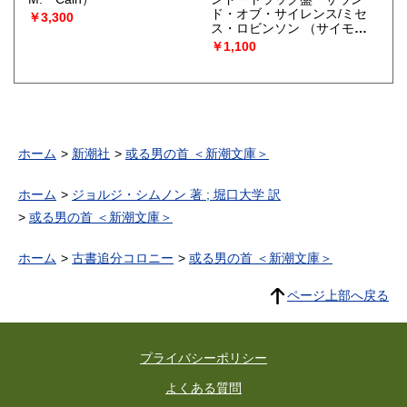
ド・オブ・サイレンス/ミセ
￥3,300
ス・ロビンソン
（サイモン
とガーファンクル）
￥1,100
ホーム
新潮社
或る男の首 ＜新潮文庫＞
ホーム
ジョルジ・シムノン 著 ; 堀口大学 訳
或る男の首 ＜新潮文庫＞
ホーム
古書追分コロニー
或る男の首 ＜新潮文庫＞
ページ上部へ戻る
プライバシーポリシー
よくある質問