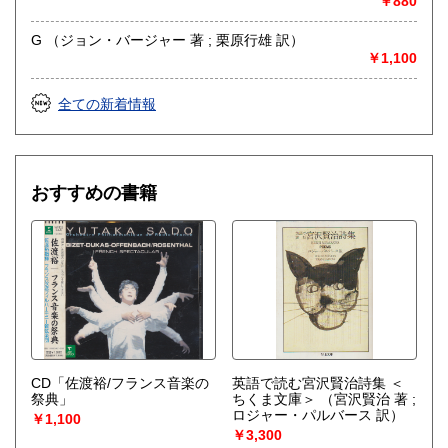
￥880
G （ジョン・バージャー 著 ; 栗原行雄 訳）
￥1,100
全ての新着情報
おすすめの書籍
CD「佐渡裕/フランス音楽の
英語で読む宮沢賢治詩集 ＜
祭典」
ちくま文庫＞
（宮沢賢治 著 ;
ロジャー・パルバース 訳）
￥1,100
￥3,300