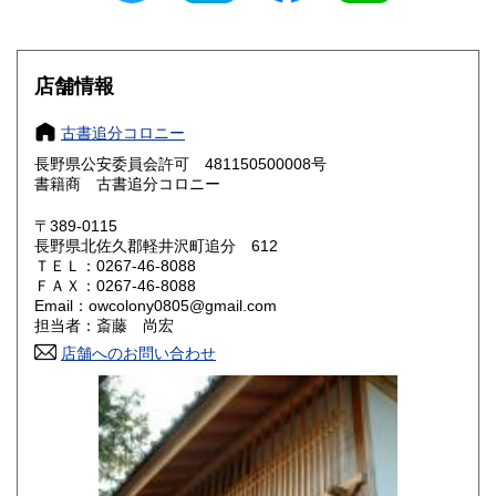
滋賀県
京都府
600円
600円
大阪府
兵庫県
600円
600円
店舗情報
奈良県
和歌山県
600円
600円
古書追分コロニー
長野県公安委員会許可 481150500008号
鳥取県
島根県
600円
600円
書籍商 古書追分コロニー
岡山県
広島県
600円
600円
〒389-0115
長野県北佐久郡軽井沢町追分 612
ＴＥＬ：0267-46-8088
山口県
徳島県
600円
600円
ＦＡＸ：0267-46-8088
Email：owcolony0805@gmail.com
香川県
愛媛県
600円
600円
担当者：斎藤 尚宏
店舗へのお問い合わせ
高知県
福岡県
600円
600円
佐賀県
長崎県
600円
600円
熊本県
大分県
600円
600円