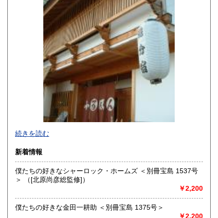
宮崎県
鹿児島県
600円
600円
沖縄県
600円
続きを読む
新着情報
僕たちの好きなシャーロック・ホームズ ＜別冊宝島 1537号
＞ （[北原尚彦総監修]）
追分コロニーは「豊かな暮らし」をテーマにした「村の古本
￥2,200
屋」です。人が精神的に豊かな生活を送るための 様々な遊び
的「衣・食・住、アート、音楽、旅、 趣味、健康、文芸、経
僕たちの好きな金田一耕助 ＜別冊宝島 1375号＞
済、社会、哲学、政治」 等の幅広いテーマを扱います。
￥2,200