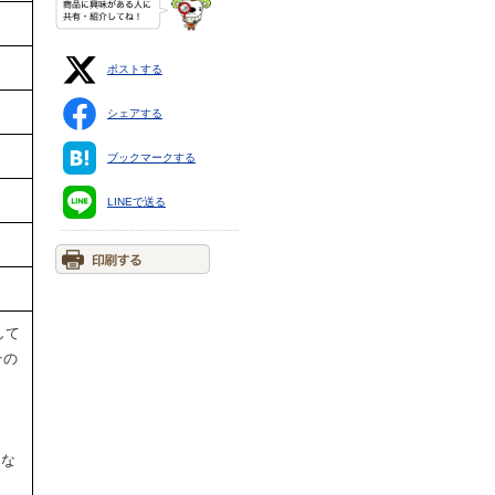
ポストする
シェアする
ブックマークする
LINEで送る
して
その
円な