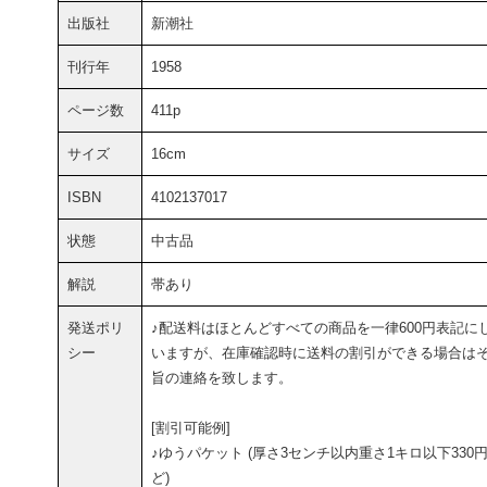
出版社
新潮社
刊行年
1958
ページ数
411p
サイズ
16cm
ISBN
4102137017
状態
中古品
解説
帯あり
発送ポリ
♪配送料はほとんどすべての商品を一律600円表記に
シー
いますが、在庫確認時に送料の割引ができる場合は
旨の連絡を致します。
[割引可能例]
♪ゆうパケット (厚さ3センチ以内重さ1キロ以下330
ど)