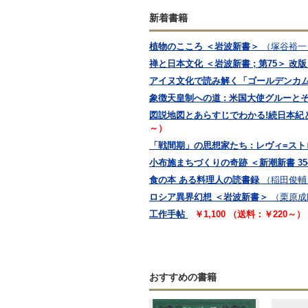
新着書籍
植物のこころ ＜岩波新書＞
（塚谷裕一
禅と日本文化 ＜岩波新書 ; 第75＞ 改版 
アイヌ文化で読み解く「ゴールデンカム
象徴天皇制への道 : 米国大使グルーと
図説地図とあらすじでわかる!続日本紀と日
～）
「戦間期」の思想家たち : レヴィ=ス
小布施まちづくりの奇跡 ＜新潮新書 35
食の本 ある料理人の読書録
（稲田俊輔
ロシア異界幻想 ＜岩波新書＞
（栗原成
工作手帖
￥1,100 （送料：￥220～）
おすすめの書籍