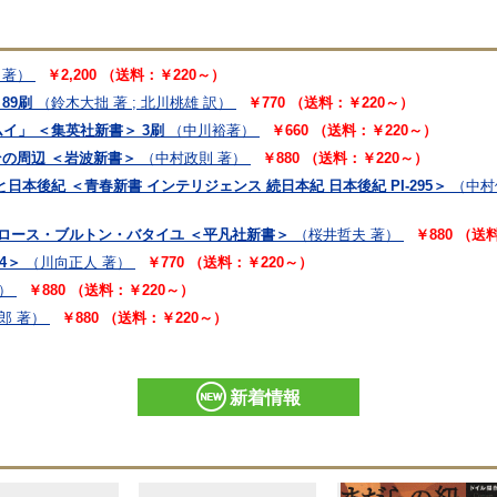
 著）
￥2,200 （送料：￥220～）
89刷
（鈴木大拙 著 ; 北川桃雄 訳）
￥770 （送料：￥220～）
イ」 ＜集英社新書＞ 3刷
（中川裕著）
￥660 （送料：￥220～）
その周辺 ＜岩波新書＞
（中村政則 著）
￥880 （送料：￥220～）
本後紀 ＜青春新書 インテリジェンス 続日本紀 日本後紀 PI-295＞
（中村
トロース・ブルトン・バタイユ ＜平凡社新書＞
（桜井哲夫 著）
￥880 （送
4＞
（川向正人 著）
￥770 （送料：￥220～）
）
￥880 （送料：￥220～）
郎 著）
￥880 （送料：￥220～）
新着情報