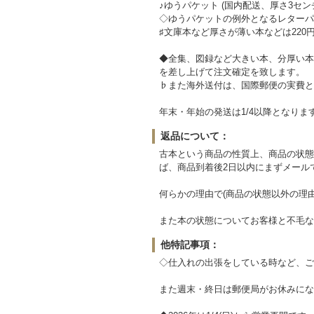
♪ゆうパケット (国内配送、厚さ3セン
◇ゆうパケットの例外となるレターパッ
♯文庫本など厚さが薄い本などは220
◆全集、図録など大きい本、分厚い本
を差し上げて注文確定を致します。
♭また海外送付は、国際郵便の実費と
年末・年始の発送は1/4以降となりま
返品について：
古本という商品の性質上、商品の状態
ば、商品到着後2日以内にまずメール
何らかの理由で(商品の状態以外の理
また本の状態についてお客様と不毛な
他特記事項：
◇仕入れの出張をしている時など、ご
また週末・終日は郵便局がお休みにな