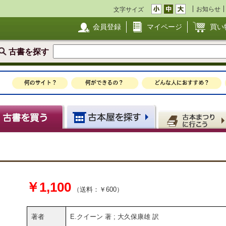
お知らせ
文字サイズ
会員登録
マイページ
買い
古書を探す
￥1,100
（送料：￥600）
著者
E.クイーン 著 ; 大久保康雄 訳