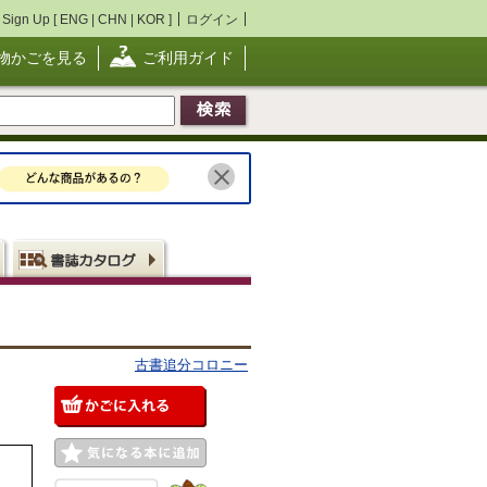
Sign Up [
ENG
|
CHN
|
KOR
]
ログイン
物かごを見る
ご利用ガイド
古書追分コロニー