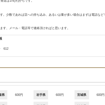
。発送は1/5(月)からです。
す。少数であれば店への持ち込み、あるいは量が多い場合はまずは電話など
ます、メール・電話等で連絡頂ければと思います。
報
 612
森県
600円
岩手県
600円
宮城県
600円