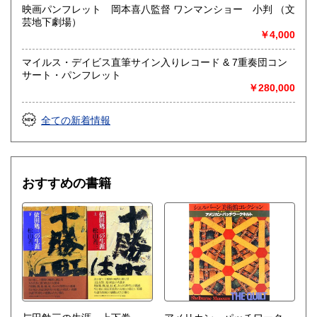
映画パンフレット 岡本喜八監督 ワンマンショー 小判 （文
芸地下劇場）
取り扱い分野
￥4,000
社会科学、美術工芸、趣味、外国書、サブカルチャー、古書
一般（その他）
マイルス・デイビス直筆サイン入りレコード & 7重奏団コン
アナログ・レコードやCDなどの音楽・音声・映像メディア
サート・パンフレット
￥280,000
全ての新着情報
おすすめの書籍