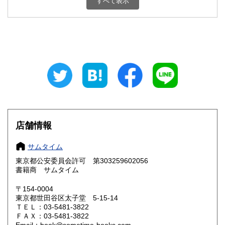
すべて表示
石川県
福井県
600円
600円
山梨県
長野県
600円
600円
岐阜県
静岡県
600円
600円
愛知県
三重県
600円
600円
滋賀県
京都府
600円
600円
大阪府
兵庫県
600円
600円
店舗情報
奈良県
和歌山県
600円
600円
サムタイム
東京都公安委員会許可 第303259602056
鳥取県
島根県
600円
600円
書籍商 サムタイム
岡山県
広島県
600円
600円
〒154-0004
東京都世田谷区太子堂 5-15-14
ＴＥＬ：03-5481-3822
山口県
徳島県
600円
600円
ＦＡＸ：03-5481-3822