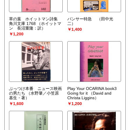
草の葉 ホイットマン詩集
パンサー特急
（田中光
角川文庫 1768
（ホイットマ
二）
ン 長沼重隆：訳）
￥1,400
￥1,200
ぶっつけ本番 ニュース映画
Play Your OCARINA book3
の男たち
（水野肇／小笠原
Going for it
（David and
基生・著）
Christa Liggins）
￥1,600
￥1,200