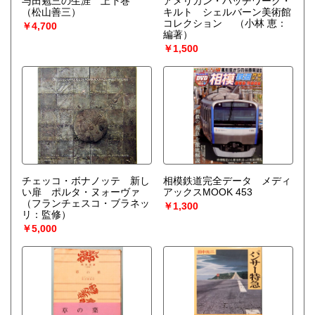
与田勉三の生涯 上下巻
アメリカン・パッチワーク・
（松山善三）
キルト シェルバーン美術館
コレクション
（小林 恵：
￥4,700
編著）
￥1,500
チェッコ・ボナノッテ 新し
相模鉄道完全データ メディ
い扉 ポルタ・ヌォーヴァ
アックスMOOK 453
（フランチェスコ・ブラネッ
￥1,300
リ：監修）
￥5,000