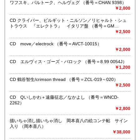
支払いは後払いが可能です。
ワフスキ、バルトーク、ヘルヴェグ （番号＝CHAN 9398）
※当店は【インボイス制度】の適格請求書発行事業者では
￥2,000
ございません。
●当店では迅速な発送を心掛けています。
CD クライバー、ビルギット・ニルソン／リヒャルト・シュ
ご送金、ご決済の確認が出来ましたら通常24時間以内にお
トラウス 『エレクトラ』 イタリア盤 （番号＝GM
買上商品を発送しています。
6.0001）
￥2,500
（ゆうメールは例外が有ります）。
●商品の発送に際しては水濡れ対策等、丁寧な梱包を心掛けて
CD move／electrock （番号＝AVCT-10015）
います。
￥2,000
●一部の商品は店頭販売の為、品切れになる場合が有りま
す。 ご容赦下さい。
CD エルヴィス・ゴーズ・バロック （番号＝8.99 0054J）
●当店は古書以外にも様々な商品を取り扱っています。下記
￥1,200
『Webサイト』をぜひご覧下さい。
CD 鶴谷智生/crimson thread （番号＝ZCL-019～020）
沿線名：東急田園都市線
￥2,500
最寄駅：三軒茶屋駅北出口Aから下北沢方面へ6分 ゴリラビ
ルの向かい 小田急バス太子堂停留所前
CD Qいしかわ＋遠藤征志／なかよし （番号＝WNCD-
営業時間：平日=10:00〜19:00 日曜・祭日=12:00～18:00
2262）
定休日：火曜日
￥2,800
書籍の買取について
描いちゃ消し描いちゃ消し 岡本喜八の絵コンテ帖 サイン
入り （岡本喜八）
店頭買取り、出張買取りを承っております。
￥38,000
古物商として書籍以外の品々も買取りしています。
お気軽にご相談下さい。