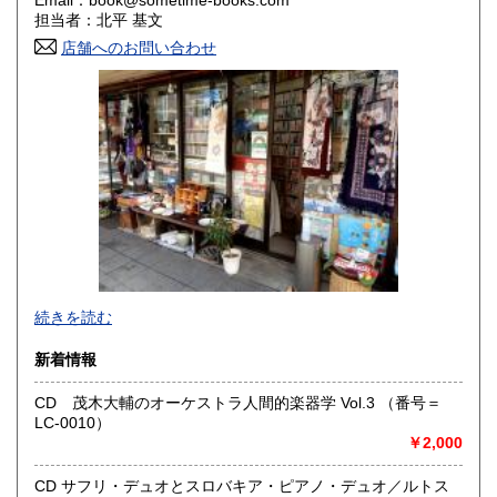
Email：book@sometime-books.com
香川県
愛媛県
600円
600円
担当者：北平 基文
店舗へのお問い合わせ
高知県
福岡県
600円
600円
佐賀県
長崎県
600円
600円
熊本県
大分県
600円
600円
宮崎県
鹿児島県
600円
600円
沖縄県
600円
●当店では国内送料は無料です。（特記されたものを除きま
続きを読む
す）。
クリックポスト、スマートレター、レターパック、ゆうメ
新着情報
ール、定形外郵便、
ネコポス、ヤマト宅急便などでお届けしています。
CD 茂木大輔のオーケストラ人間的楽器学 Vol.3 （番号＝
但し、お客様が配送方法をご指定になる場合又は、
LC-0010）
後払いをご希望の場合は送料の実費をお支払い頂きます。
￥2,000
代引きをご希望の場合は代引き手数料及び送料の実費をお
支払い下さい。
●公費ご購入を承ります。 送料は実費をご負担下さい。 お
CD サフリ・デュオとスロバキア・ピアノ・デュオ／ルトス