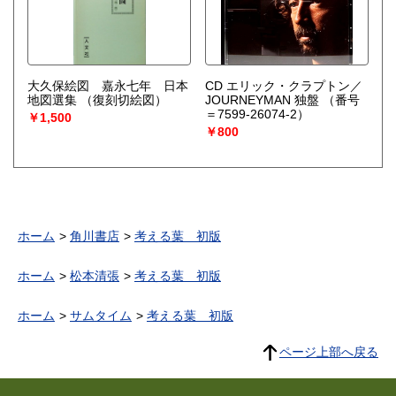
大久保絵図 嘉永七年 日本
CD エリック・クラプトン／
地図選集
（復刻切絵図）
JOURNEYMAN 独盤
（番号
＝7599-26074-2）
￥1,500
￥800
ホーム
角川書店
考える葉 初版
ホーム
松本清張
考える葉 初版
ホーム
サムタイム
考える葉 初版
ページ上部へ戻る