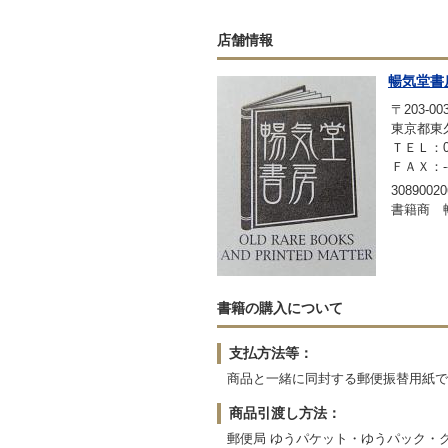
店舗情報
暢気堂書
〒203-00
東京都東久
ＴＥＬ：042
ＦＡＸ：-
30890020
書籍商 
書籍の購入について
支払方法等：
商品と一緒に同封する郵便振替用紙で
商品引渡し方法：
郵便局 ゆうパケット・ゆうパック・