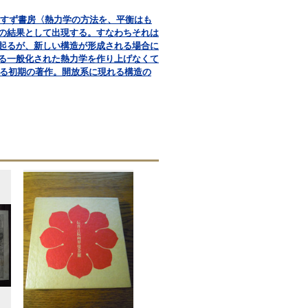
共訳 みすず書房〈熱力学の方法を、平衡はも
の結果として出現する。すなわちそれは
起るが、新しい構造が形成される場合に
る一般化された熱力学を作り上げなくて
よる初期の著作。開放系に現れる構造の