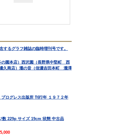
記念するグラフ雑誌の臨時増刊号です。
多の園本店）西沢園（長野県中堅町 西
濃久商店）瀧の音（信濃吉田本町 瀧澤
 プログレス出版所 刊行年 １９７２年
 229p サイズ 19cm 状態 中古品
5,000