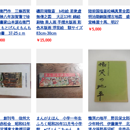
衛門作 三條西実
磯田湖龍斎 b柱絵 若衆虚
陸前国塩釜松嶋真景全
禄八年加賀藩で珍
無僧之図 大正13年 錦絵
明治期銅版摺古地図 盛
書家山本源右衛門
刷物 美人画 手摺木版画 彩
堂峰屋十馬、明27
まもとげんえもんも
色木版画 浮世絵 額サイズ
￥5,000
書 37-25ｃｍ
83cm-30cm
000
￥15,000
 創刊号 信州大
まんがえほん 小学一年生
慟哭の地平 野呂栄太郎
赤松会 昭和61年
ふろく昭和26年11月号小学
少年時代 伊藤兼平 北
倉沢博東大教授旧蔵
館 ●ぴょんこちゃん き
道夕張郡長沼町 非売品