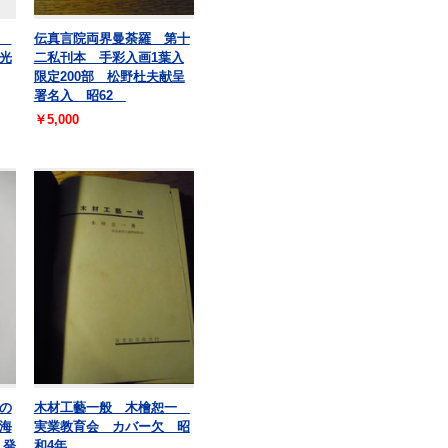
図
伝真言院両界曼荼羅 第十
光
二私刊本 手彩入画1葉入
限定200部 松野杜夫献呈
署名入 昭62
￥5,000
の
木材工藝一般 木檜恕一
海
実業教育会 カバー欠 昭
 発
和4年