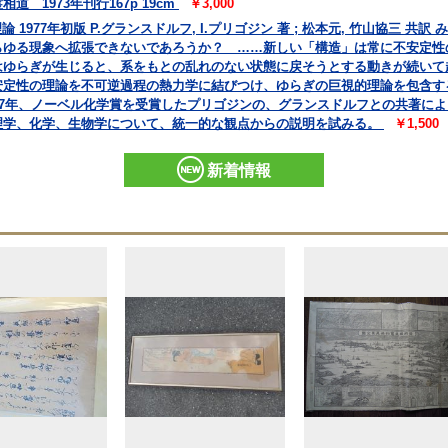
 1973年刊行167p 19cm
￥3,000
 1977年初版 P.グランスドルフ, I.プリゴジン 著 ; 松本元, 竹山協三 
らゆる現象へ拡張できないであろうか？ ……新しい「構造」は常に不安定性
はゆらぎが生じると、系をもとの乱れのない状態に戻そうとする動きが続いて
安定性の理論を不可逆過程の熱力学に結びつけ、ゆらぎの巨視的理論を包含す
77年、ノーベル化学賞を受賞したプリゴジンの、グランスドルフとの共著に
理学、化学、生物学について、統一的な観点からの説明を試みる。
￥1,500
新着情報