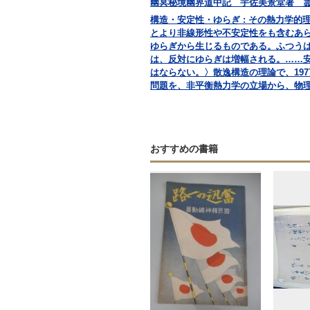
幽冥秘境幽界道中記 宇佐美景堂著 霊相道
構造・安定性・ゆらぎ : その熱力学的理論
とより非線形性や不安定性をも含むあ
ゆらぎから生じるものである。ふつう
は、反対にゆらぎは増幅される。……
はならない。〉散逸構造の理論で、19
問題を、非平衡熱力学の立場から、物
おすすめの書籍