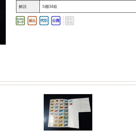
解説
S棚34箱