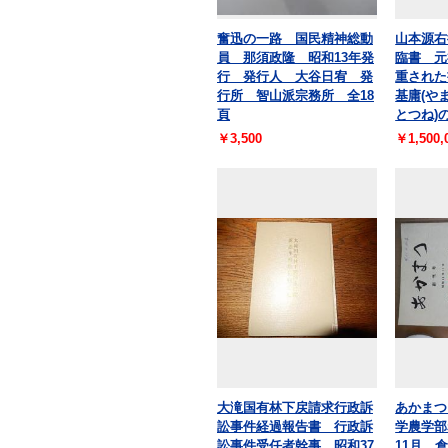
奮迅の一路 国民精神総動
山本源右
員 那須政隆 昭和13年発
臨書 元
行 発行人 大谷日宥 発
重された
行所 智山派宗務所 全18
基庸(や
頁
とつね)の
￥3,500
￥1,500,
大滝国有林下戻請求行政訴
あかまつ
訟事件経過報告書 行政訴
学農学部
訟事件受任者幹事 昭和37
11月 