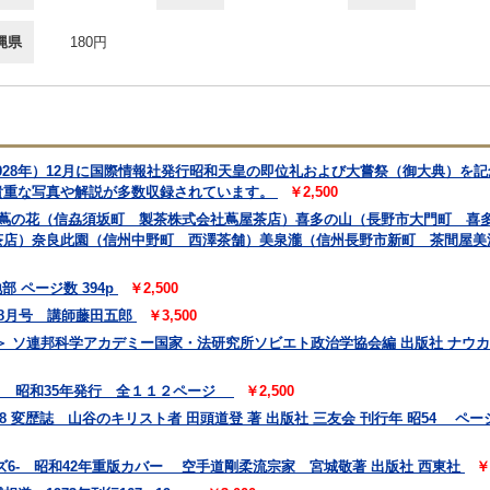
縄県
180円
1928年）12月に国際情報社発行昭和天皇の即位礼および大嘗祭（御大典）を
貴重な写真や解説が多数収録されています。
￥2,500
 蔦の花（信劦須坂町 製茶株式会社蔦屋茶店）喜多の山（長野市大門町 喜
茶店）奈良此園（信州中野町 西澤茶舗）美泉瀧（信州長野市新町 茶間屋美
 ページ数 394p
￥2,500
 8月号 講師藤田五郎
￥3,500
 ソ連邦科学アカデミー国家・法研究所ソビエト政治学協会編 出版社 ナウカ
会 昭和35年発行 全１１２ページ
￥2,500
78 変歴誌 山谷のキリスト者 田頭道登 著 出版社 三友会 刊行年 昭54 ページ数
6- 昭和42年重版カバー 空手道剛柔流宗家 宮城敬著 出版社 西東社
￥