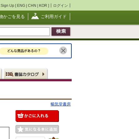
Sign Up [
ENG
|
CHN
|
KOR
]
ログイン
物かごを見る
ご利用ガイド
暢気堂書房