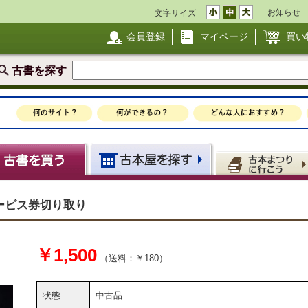
お知らせ
文字サイズ
会員登録
マイページ
買い
古書を探す
ービス券切り取り
￥1,500
（送料：￥180）
状態
中古品