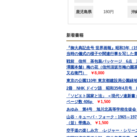
鹿児島県
180円
沖
新着書籍
『御大典記念号 世界画報』昭和3年（
当時の儀式の様子や関連行事を写した
戦前 信州 茶包装パッケージ 6点
澤園本舗）梅の花（信州須坂市梅の園
又右衛門）
￥8,000
東京の公園110年 東京都建設局公園緑地部
2冊 NHK ドイツ語 昭和35年4月号
「ソビエト国家と法」 ＜現代ソ連新書＞
ページ数 406p
￥1,500
あゆみ 第4号 旭川北高等学校生徒
山谷・キューバ・フォーク : 1965～19
（並）帯痛み
￥1,500
空手道の楽しみ方 -レジャー・シリーズ