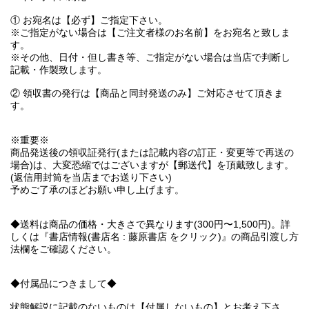
① お宛名は【必ず】ご指定下さい。
※ご指定がない場合は【ご注文者様のお名前】をお宛名と致しま
す。
※その他、日付・但し書き等、ご指定がない場合は当店で判断し
記載・作製致します。
② 領収書の発行は【商品と同封発送のみ】ご対応させて頂きま
す。
※重要※
商品発送後の領収証発行(または記載内容の訂正・変更等で再送の
場合)は、大変恐縮ではございますが【郵送代】を頂戴致します。
(返信用封筒を当店までお送り下さい)
予めご了承のほどお願い申し上げます。
◆送料は商品の価格・大きさで異なります(300円〜1,500円)。詳
しくは『書店情報(書店名 : 藤原書店 をクリック)』の商品引渡し方
法欄をご確認ください。
◆付属品につきまして◆
状態解説に記載のないものは【付属しないもの】とお考え下さ