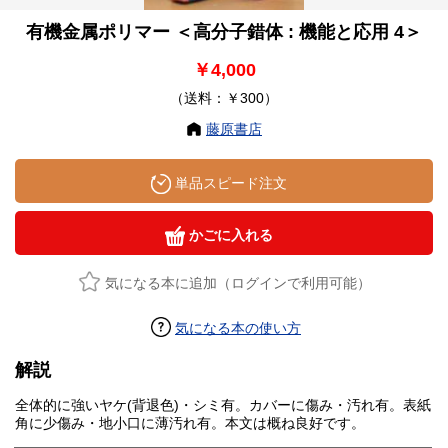
有機金属ポリマー ＜高分子錯体 : 機能と応用 4＞
￥4,000
（送料：￥300）
藤原書店
単品スピード注文
かごに入れる
気になる本に追加（ログインで利用可能）
気になる本の使い方
解説
全体的に強いヤケ(背退色)・シミ有。カバーに傷み・汚れ有。表紙
角に少傷み・地小口に薄汚れ有。本文は概ね良好です。