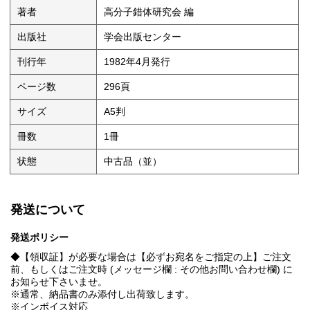
著者
高分子錯体研究会 編
出版社
学会出版センター
刊行年
1982年4月発行
ページ数
296頁
サイズ
A5判
冊数
1冊
状態
中古品（並）
発送について
発送ポリシー
◆【領収証】が必要な場合は【必ずお宛名をご指定の上】ご注文
前、もしくはご注文時 (メッセージ欄 : その他お問い合わせ欄) に
お知らせ下さいませ。
※通常、納品書のみ添付し出荷致します。
※インボイス対応