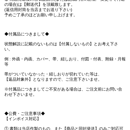
の場合)は【郵送代】を頂戴致します。
(返信用封筒を当店までお送り下さい)
予めご了承のほどお願い申し上げます。
◆付属品につきまして◆
状態解説に記載のないものは【付属しないもの】とお考え下さ
い。
例 : 外函・内函、カバー、帯、紐しおり、付図・付表、附録・月報
等
帯がついていなかった・紐しおりが切れていた等は、
【返品対象外】となりますので、ご注意下さいませ。
※付属品につきましてご不安がある場合は、ご注文前にお問い合
わせ下さいませ。
◆公費・ご注意事項◆
【インボイス対応】
① 書類は当店作製のもの、また【商品と同封発送】のみご対応可