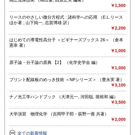
高圧流体技術 （蒔田董, 西原正夫 編著）
9:00〜17:00 ※買取・仕入れ等で不在の場合がございます
￥1,500
定休日：水曜日・日曜日・年末年始
リースのやさしい微分方程式 : 諸科学への応用 （E.L.リース
書籍の買取について
ほか著 ; 山下純一, 志賀博雄 訳）
￥2,200
自然科学等の学術書・専門書・その他資料買取り致します。
電話・FAX・メール等でお気軽にご相談下さいませ。
はじめての導電性高分子 ＜ビギナーズブックス 26＞ （倉本
出張買取・配送料着払い(当店の支払い)で送って頂くことも
憲幸 著）
可能でございます。
￥1,000
※お送り頂く場合は必ず事前にご連絡下さいませ。
原子論・分子論の原典 【2】 （化学史学会 編）
取り扱い分野
￥1,000
自然科学、外国書、古書一般（その他）
【地球科学(地質・鉱物)・天文学・動物学・植物学・その他
プリント配線板のめっき技術 ＜NPシリーズ＞ （豊永実 著）
自然科学】
￥3,100
ナノ光工学ハンドブック （大津元一, 河田聡, 堀裕和 編）
￥3,500
大学演習 物理化学 （吉岡甲子郎・荻野一善 共著）
￥2,000
全ての新着情報