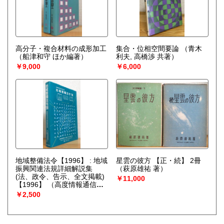
高分子・複合材料の成形加工
集合・位相空間要論
（青木
（船津和守 ほか編著）
利夫, 高橋渉 共著）
￥9,000
￥6,000
地域整備法令【1996】 : 地域
星雲の彼方 【正・続】 2冊
振興関連法規詳細解説集
（萩原雄祐 著）
(法、政令、告示、全文掲載)
￥11,000
【1996】
（高度情報通信都
市・計画シンクタンク会議
￥2,500
編）