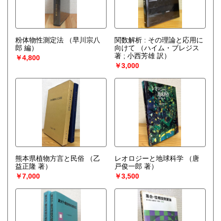
粉体物性測定法
（早川宗八
関数解析 : その理論と応用に
郎 編）
向けて
（ハイム・ブレジス
著 ; 小西芳雄 訳）
￥4,800
￥3,000
熊本県植物方言と民俗
（乙
レオロジーと地球科学
（唐
益正隆 著）
戸俊一郎 著）
￥7,000
￥3,500