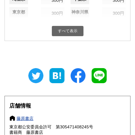
300円
300円
東京都
神奈川県
300円
300円
新潟県
富山県
300円
300円
すべて表示
石川県
福井県
300円
300円
山梨県
長野県
300円
300円
岐阜県
静岡県
300円
300円
愛知県
三重県
300円
300円
滋賀県
京都府
300円
300円
大阪府
兵庫県
300円
300円
店舗情報
奈良県
和歌山県
300円
300円
藤原書店
東京都公安委員会許可 第305471408245号
鳥取県
島根県
300円
300円
書籍商 藤原書店