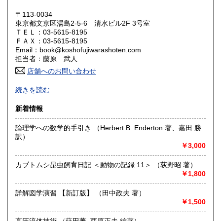
岡山県
広島県
300円
300円
〒113-0034
東京都文京区湯島2-5-6 清水ビル2F 3号室
ＴＥＬ：03-5615-8195
山口県
徳島県
300円
300円
ＦＡＸ：03-5615-8195
Email：book@koshofujiwarashoten.com
香川県
愛媛県
300円
300円
担当者：藤原 武人
店舗へのお問い合わせ
高知県
福岡県
300円
300円
【通信販売専門 (ご来店不可)】 の古書店です。
続きを読む
※大変申し訳ございませんが、店頭での販売は行っておりま
佐賀県
長崎県
300円
300円
せん。
新着情報
熊本県
大分県
300円
300円
書籍の状態等、ご不明な点・気になる所がございましたら、
論理学への数学的手引き （Herbert B. Enderton 著、嘉田 勝
Eメール・電話でお気軽にお問い合わせ下さいませ。
訳）
宮崎県
鹿児島県
300円
300円
メールアドレス【book@koshofujiwarashoten.com】
￥3,000
沖縄県
300円
※販売書籍につきまして【お電話でのお問い合わせ】は、現
カブトムシ昆虫飼育日記 ＜動物の記録 11＞ （荻野昭 著）
品在庫を確認するためお時間を頂戴いたします。
￥1,800
(お電話折返しでのご対応となります)
詳解図学演習 【新訂版】 （田中政夫 著）
沿線名：JR中央線・総武線・東京メトロ丸ノ内線
￥1,500
最寄駅：御茶ノ水駅・本郷三丁目駅
営業時間：【事務所営業・通信販売専門 (ご来店不可)】