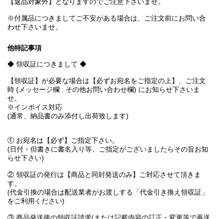
【返品対象外】となりますのでご注意下さいませ。
※付属品につきましてご不安がある場合は、ご注文前にお問い合
わせ下さいませ。
他特記事項
◆ 領収証につきまして ◆
【領収証】が必要な場合は【必ずお宛名をご指定の上】、ご注文
時 (メッセージ欄 : その他お問い合わせ欄) にお知らせ下さいま
せ。
※インボイス対応
(通常、納品書のみ添付し出荷致します)
① お宛名は【必ず】ご指定下さい。
(日付・但書きに書名入り等、ご指定がございましたらその旨お知
らせ下さい)
② 領収証の発行は【商品と同封発送のみ】ご対応させて頂きま
す。
(代金引換の場合は配送業者がお渡しする「代金引き換え領収証」
をご利用ください)
③ 商品発送後の領収証請求(または記載内容の訂正・変更等で再送