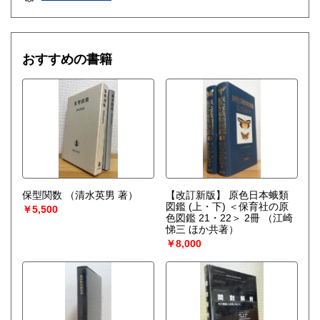
おすすめの書籍
保型関数
（清水英男 著）
【改訂新版】 原色日本蛾類
図鑑 (上・下) ＜保育社の原
￥5,500
色図鑑 21・22＞ 2冊
（江崎
悌三 ほか共著）
￥8,000