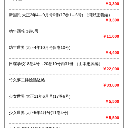
￥3,300
誌、絵葉書、
チラシなど紙モノ資料、特に高く買い取らせていただきま
す。
新国民 大正2年4～9月号6冊(17巻1～6号) （河野正義編）
出張買取も承ります。お気軽にお問合せください。
￥3,300
幼年画報 3巻6号
取り扱い分野
￥11,000
-
戦前雑誌、料理、絵本、チラシ、観光案内、絵葉書、商品ラ
幼年世界 大正4年10月号(5巻10号)
ベル、紙モノ全般
￥4,400
日曜学校18巻4号～20巻10号内31冊 （山本忠興編）
￥22,000
竹久夢二挿絵貼込帖
￥33,000
少女世界 大正11年6月号(17巻6号)
￥5,500
少女世界 大正5年4月号(11巻4号)
￥5,500