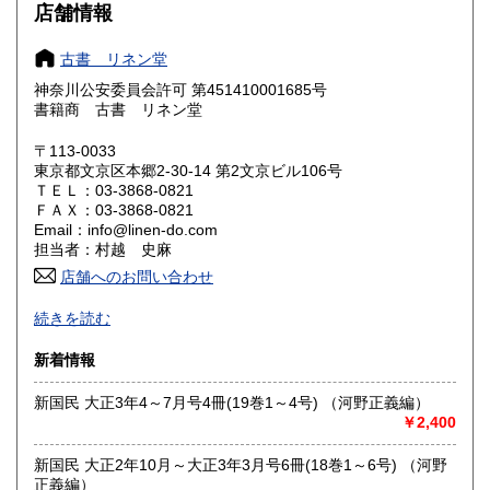
大阪府
兵庫県
250円
250円
店舗情報
奈良県
和歌山県
250円
250円
古書 リネン堂
神奈川公安委員会許可 第451410001685号
鳥取県
島根県
250円
250円
書籍商 古書 リネン堂
岡山県
広島県
250円
250円
〒113-0033
東京都文京区本郷2‐30-14 第2文京ビル106号
ＴＥＬ：03-3868-0821
山口県
徳島県
250円
250円
ＦＡＸ：03-3868-0821
Email：info@linen-do.com
香川県
愛媛県
250円
250円
担当者：村越 史麻
店舗へのお問い合わせ
高知県
福岡県
250円
250円
「日本の古本屋」専用在庫です。
続きを読む
佐賀県
長崎県
250円
250円
沿線名：-
新着情報
最寄駅：-
熊本県
大分県
250円
250円
営業時間：-
新国民 大正3年4～7月号4冊(19巻1～4号) （河野正義編）
定休日：-
￥2,400
宮崎県
鹿児島県
250円
250円
書籍の買取について
新国民 大正2年10月～大正3年3月号6冊(18巻1～6号) （河野
沖縄県
250円
正義編）
戦前の料理、婦人もの、絵本、児童書などに加え、各種雑