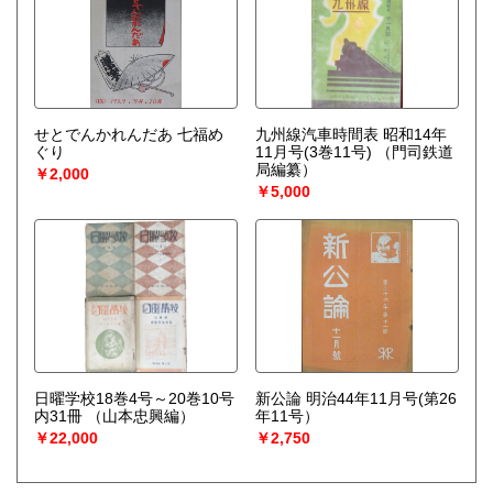
せとでんかれんだあ 七福め
九州線汽車時間表 昭和14年
ぐり
11月号(3巻11号)
（門司鉄道
局編纂）
￥2,000
￥5,000
日曜学校18巻4号～20巻10号
新公論 明治44年11月号(第26
内31冊
（山本忠興編）
年11号）
￥22,000
￥2,750