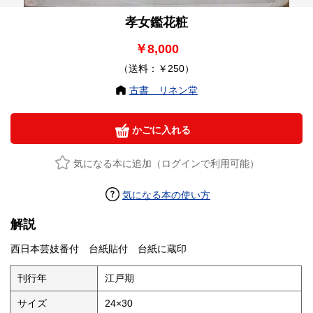
孝女鑑花粧
￥8,000
（送料：￥250）
古書 リネン堂
かごに入れる
気になる本に追加（ログインで利用可能）
気になる本の使い方
解説
西日本芸妓番付 台紙貼付 台紙に蔵印
刊行年
江戸期
サイズ
24×30