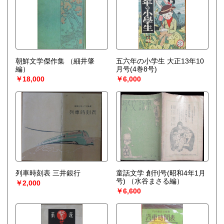
朝鮮文学傑作集
（細井肇
五六年の小学生 大正13年10
編）
月号(4巻8号)
￥18,000
￥6,000
列車時刻表 三井銀行
童話文学 創刊号(昭和4年1月
号)
（水谷まさる編）
￥2,000
￥6,600