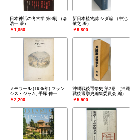
日本神話の考古学 第8刷
（森
新日本植物誌 シダ篇
（中池
浩一 著）
敏之 著）
￥1,650
￥9,800
メモワール (1985年) フラン
沖縄戦後選挙史 第2巻
（沖縄
シス・ジャム; 手塚 伸一
戦後選挙史編集委員会 編）
￥2,200
￥5,500