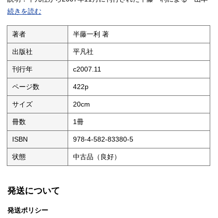
五十六』は、日本海軍の指導者として知られる山本五十六の生涯
続きを読む
や人物像に迫る伝記です。著者の視点によって、軍人としての活
動だけでなく、時代背景や彼の考え方も丁寧に描かれているよう
です。戦前から太平洋戦争期にかけての歴史に関心がある方にと
著者
半藤一利 著
って、山本五十六という人物をより深く理解したい際の一助とな
るかもしれません。文章は比較的読みやすく、専門的すぎない点
出版社
平凡社
も特徴といえそうです。
状態：
刊行年
c2007.11
ページ数
422p
サイズ
20cm
冊数
1冊
ISBN
978-4-582-83380-5
状態
中古品（良好）
発送について
発送ポリシー