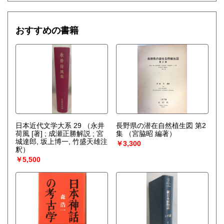
哲学宗教、歴史、社会科学、美術工芸、趣味、古書一般（そ
の他）
おすすめの書籍
日本近代文学大系 29
（永井
長野県の潜在自然植生図 第2
荷風 [著] ; 成瀬正勝解説 ; 宮
集
（宮脇昭 編著）
城達郎, 坂上博一, 竹盛天雄注
￥3,300
釈）
￥5,500