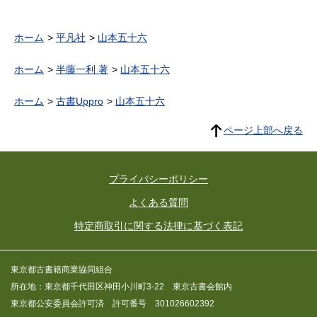
ホーム
平凡社
山本五十六
ホーム
半藤一利 著
山本五十六
ホーム
古書Uppro
山本五十六
ページ上部へ戻る
プライバシーポリシー
よくある質問
特定商取引に関する法律に基づく表記
東京都古書籍商業協同組合
所在地：東京都千代田区神田小川町3-22 東京古書会館内
東京都公安委員会許可済 許可番号 301026602392