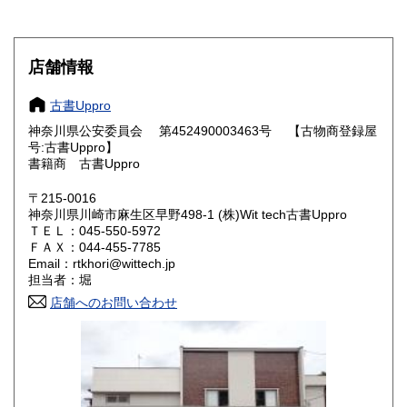
滋賀県
京都府
600円
600円
大阪府
兵庫県
600円
600円
店舗情報
奈良県
和歌山県
600円
600円
古書Uppro
神奈川県公安委員会 第452490003463号 【古物商登録屋
鳥取県
島根県
600円
600円
号:古書Uppro】
書籍商 古書Uppro
岡山県
広島県
600円
600円
〒215-0016
神奈川県川崎市麻生区早野498-1 (株)Wit tech古書Uppro
山口県
徳島県
600円
600円
ＴＥＬ：045-550-5972
ＦＡＸ：044-455-7785
香川県
愛媛県
600円
600円
Email：rtkhori@wittech.jp
担当者：堀
高知県
福岡県
600円
600円
店舗へのお問い合わせ
佐賀県
長崎県
600円
600円
熊本県
大分県
600円
600円