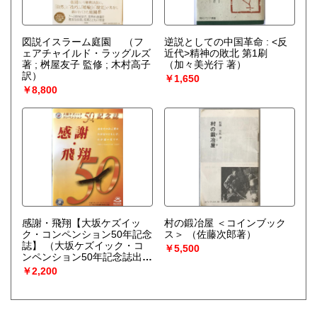
図説イスラーム庭園
（フ
逆説としての中国革命 : <反
ェアチャイルド・ラッグルズ
近代>精神の敗北 第1刷
著 ; 桝屋友子 監修 ; 木村高子
（加々美光行 著）
訳）
￥1,650
￥8,800
感謝・飛翔【大坂ケズイッ
村の鍛冶屋 ＜コインブック
ク・コンペンション50年記念
ス＞
（佐藤次郎著）
誌】
（大坂ケズイック・コ
￥5,500
ンペンション50年記念誌出版
委員会）
￥2,200