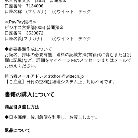
第三営業支店 (253) 普通預金
口座番号 7134006
口座名称 (フリガナ) カ)ウイット テック
≪PayPay銀行≫
ビジネス営業部(005) 普通預金
口座番号 3539872
口座名義(フリガナ) カ)ウイツト テツク
◆必要書類作成について
お宛名、押印の必要有無、送料の記載方法(書籍代に含むまたは別
欄に記載)など、詳細をマイページ内のメッセージまたはメールで
お伝えください。
担当者メールアドレス:rtkhori@wittech.jp
【ご注意】日付の空欄は経理システム上、対応不可です。
書籍の購入について
商品引き渡し方法
◆日本郵便、佐川急便を利用し、お渡しします。
返品について