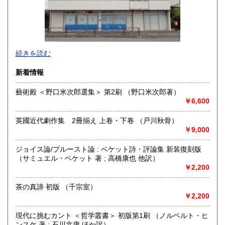
宮崎県
鹿児島県
600円
600円
沖縄県
600円
続きを読む
新着情報
藝術殿 ＜野口米次郎選集＞ 第2刷 （野口米次郎著）
￥6,600
英國近代劇作集 2冊揃え 上卷・下卷 （戸川秋骨）
￥9,000
ジョイス論/プルースト論 : ベケット詩・評論集 新装復刻版
（サミュエル・ベケット 著 ; 高橋康也 他訳）
￥2,200
茶の真諦 初版 （千宗室）
はじめまして、株式会社Wit tech 古書Upproと申します。読
￥2,200
み方は【カブシキガイシャ ウイットテック】 【コショ
アプロ】です。どうぞよろしくお願いいたします。
現代に挑むカント ＜哲学叢書＞ 初版第1刷 （ノルベルト・ヒ
◆インターネット注文が難しい方へ◆
ンスケ 著 ; 石川文康 ほか訳）