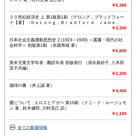
基本的に『日本の古本屋』サイトからのご注文で承ります
￥6,380
が、ご都合の悪い場合は、【FAX】、【はがき等】のご注文
も対応致します。
２０世紀経済史 上 第1版第1刷 （デロング，ブラッドフォー
ド【著】〈ＤｅＬｏｎｇ，Ｂｒａｄｆｏｒｄ Ｊａｍｅ
【FAX 】 044－455-7785
ｓ〉；村井／章子【訳】）
￥3,300
【はがき送付先】
〒215-0016 川崎市麻生区早野498-1(株)Wit tech古書Uppro
日本社会主義運動思想史 2 (1923～1930) ＜叢書・現代の社
会科学＞ 初版第1刷 （糸屋寿雄 著）
※2026年5月から電話注文は都合により廃止いたしました。
￥6,600
申し訳ございません。FAXで対応いたしますのでよろしくお
願いいたします。
英米児童文学年表 : 翻訳年表 初版発行 （清水真砂子, 八木田
宜子共編）
沿線名：小田急線または東急田園都市線
￥2,200
最寄駅：柿生(小田急線)、市ヶ尾(田園都市線)
営業時間：午前10時～午後6時
定休日：土日祝日
珈琲の書 （井上誠 著）
￥4,400
書籍の買取について
愛について : エロスとアガペ 第15刷 （ドニ・ド・ルージュモ
思想・哲学・宗教など買取いたします。
ン 著 ; 鈴木健郎, 川村克己 訳）
￥1,100
rtkhori@wittech.jp
090-3783-8789
全ての新着情報
取り扱い分野