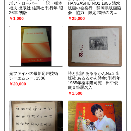
ボア・ローパー 訳・橋本
HANGASHU NO1 1955 清水
福夫 出版社 雄鶏社 刊行年 昭
版画の会発行 静岡県版画協
26年 初版
会 協力 限定20部の内
10
￥1,000
￥25,000
光ファイバの最新応用技術
詩と批評 あるるかんNo.3 出
シーエムシー, 1986
版社 あるるかん詩舎; 刊行年
1985年榎本隆司宛 田中俊
￥20,000
廣直筆署名入
￥1,500