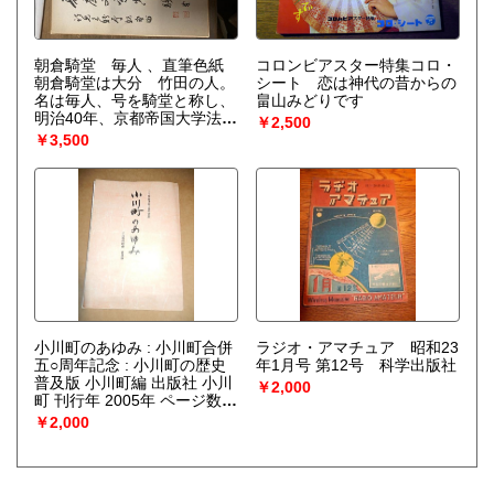
朝倉騎堂 毎人 、直筆色紙
コロンビアスター特集コロ・
朝倉騎堂は大分 竹田の人。
シート 恋は神代の昔からの
名は毎人、号を騎堂と称し、
畠山みどりです
明治40年、京都帝国大学法科
￥2,500
卒。富士紡績や昭和紡績の社
￥3,500
長を務めるなど、実業家とし
て活躍。昭和6年から7年にか
けては、衆議院議員も務め
た。かたわら、騎堂と号し、
詩や書を遺している。大正15
年から昭和21年まで書き綴っ
た『朝倉毎人日記』は、よく
知られている。
小川町のあゆみ : 小川町合併
ラジオ・アマチュア 昭和23
五○周年記念 : 小川町の歴史
年1月号 第12号 科学出版社
普及版 小川町編 出版社 小川
￥2,000
町 刊行年 2005年 ページ数
240p サイズ 30cm
￥2,000