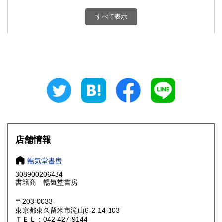
新潟県
富山県
180円
180円
すべて表示
石川県
福井県
180円
180円
山梨県
長野県
180円
180円
岐阜県
静岡県
180円
180円
愛知県
三重県
180円
180円
滋賀県
京都府
180円
180円
大阪府
兵庫県
180円
180円
店舗情報
奈良県
和歌山県
180円
180円
暢気堂書房
308900206484
鳥取県
島根県
180円
180円
書籍商 暢気堂書房
岡山県
広島県
180円
180円
〒203-0033
東京都東久留米市滝山6-2-14-103
ＴＥＬ：042-427-9144
山口県
徳島県