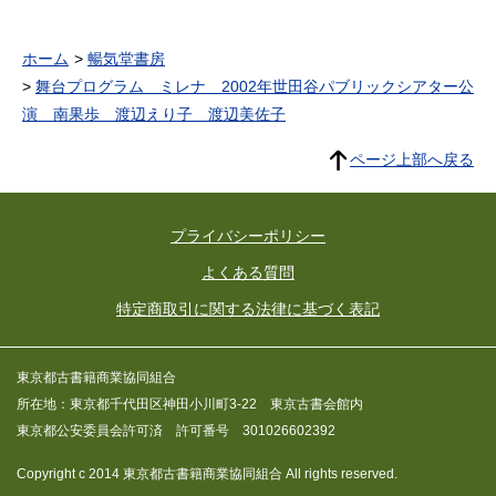
ホーム
暢気堂書房
舞台プログラム ミレナ 2002年世田谷パブリックシアター公
演 南果歩 渡辺えり子 渡辺美佐子
ページ上部へ戻る
プライバシーポリシー
よくある質問
特定商取引に関する法律に基づく表記
東京都古書籍商業協同組合
所在地：東京都千代田区神田小川町3-22 東京古書会館内
東京都公安委員会許可済 許可番号 301026602392
Copyright c 2014 東京都古書籍商業協同組合 All rights reserved.