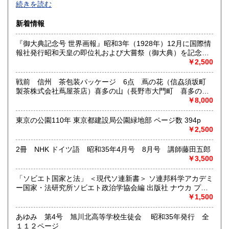
続きを読む
沿線名：西武新宿線
新着情報
最寄駅：花小金井
営業時間：10:00〜18:00
『御大典記念号 世界画報』昭和3年（1928年）12月に国際情
定休日：不定休
報社発行昭和天皇の即位礼および大嘗祭（御大典）を記念す
るグラフ雑誌の臨時増刊号です。当時の儀式の様子や関連行
￥2,500
書籍の買取について
事を写した貴重な写真や解説が多数収録されています。
古本・骨董品の出張買取のお申込み・ご予約は、お電話・ま
戦前 信州 茶包装パッケージ 6点 蔦の花（信劦須坂町
たはメールにて承っております。 お気軽にお問合わせくださ
製茶株式会社蔦屋茶店）喜多の山（長野市大門町 喜多の園
い。
本店）西沢園（長野県中堅町 西澤園本舗）梅の花（信州須
￥8,000
出張費は無料です。旧家、蔵のあるお宅、昭和40年以前の古
坂市梅の園茶店）奈良此園（信州中野町 西澤茶舗）美泉瀧
いお宅の買取は、遠方でも大歓迎です。
（信州長野市新町 茶間屋美濃久商店）瀧の音（信濃吉田本
東京の公園110年 東京都建設局公園緑地部 ページ数 394p
町 瀧澤又右衛門）
￥2,500
取り扱い分野
2冊 NHK ドイツ語 昭和35年4月号 8月号 講師藤田五郎
社会科学、美術工芸、古典籍、近代文献、外国書
￥3,500
「ソビエト国家と法」 ＜現代ソ連新書＞ ソ連邦科学アカデミ
ー国家・法研究所ソビエト政治学協会編 出版社 ナウカ プロ
グレス出版所 刊行年 １９７２年 ページ数 406p
￥1,500
あゆみ 第4号 旭川北高等学校生徒会 昭和35年発行 全
１１２ページ