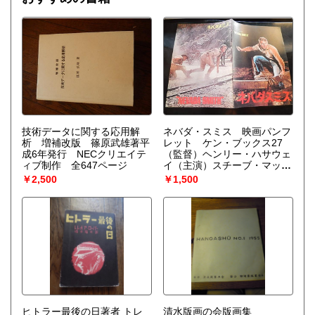
を作り上げなくてはならない。〉散逸構造の理論で、1977
年、ノーベル化学賞を受賞したプリゴジンの、グランスドル
フとの共著による初期の著作。開放系に現れる構造の問題
を、非平衡熱力学の立場から、物理学、化学、生物学につい
て、統一的な観点からの説明を試みる。
技術データに関する応用解
ネバダ・スミス 映画パンフ
析 増補改版 篠原武雄著平
レット ケン・ブックス27
成6年発行 NECクリエイテ
（監督）ヘンリー・ハサウェ
ィブ制作 全647ページ
イ（主演）スチーブ・マック
ィーン 出版社 ケンリック極
￥2,500
￥1,500
東株式会社 刊行年 無刊記 解
説 **A4判
ヒトラー最後の日著者 トレ
清水版画の会版画集