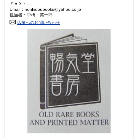
180円
180円
ＦＡＸ：--
Email：nonkidoubooks@yahoo.co.jp
香川県
愛媛県
180円
180円
担当者：中橋 英一郎
店舗へのお問い合わせ
高知県
福岡県
180円
180円
佐賀県
長崎県
180円
180円
熊本県
大分県
180円
180円
宮崎県
鹿児島県
180円
180円
沖縄県
180円
-