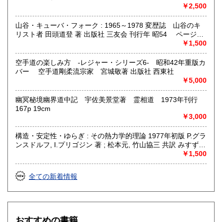
￥2,500
山谷・キューバ・フォーク : 1965～1978 変歴誌 山谷のキ
リスト者 田頭道登 著 出版社 三友会 刊行年 昭54 ページ数
229p サイズ 19cm 状態 中古品（並）帯痛み
￥1,500
空手道の楽しみ方 -レジャー・シリーズ6- 昭和42年重版カ
バー 空手道剛柔流宗家 宮城敬著 出版社 西東社
￥5,000
幽冥秘境幽界道中記 宇佐美景堂著 霊相道 1973年刊行
167p 19cm
￥3,000
構造・安定性・ゆらぎ : その熱力学的理論 1977年初版 P.グラ
ンスドルフ, I.プリゴジン 著 ; 松本元, 竹山協三 共訳 みすず書
房〈熱力学の方法を、平衡はもとより非線形性や不安定性を
￥1,500
も含むあらゆる現象へ拡張できないであろうか？ ……新し
い「構造」は常に不安定性の結果として出現する。すなわち
全ての新着情報
それはゆらぎから生じるものである。ふつうはゆらぎが生じ
ると、系をもとの乱れのない状態に戻そうとする動きが続い
て起るが、新しい構造が形成される場合には、反対にゆらぎ
は増幅される。……安定性の理論を不可逆過程の熱力学に結
びつけ、ゆらぎの巨視的理論を包含する一般化された熱力学
おすすめの書籍