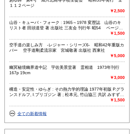
あゆみ 第4号 旭川北高等学校生徒会 昭和35年発行 全
１１２ページ
￥2,500
山谷・キューバ・フォーク : 1965～1978 変歴誌 山谷のキ
リスト者 田頭道登 著 出版社 三友会 刊行年 昭54 ページ数
229p サイズ 19cm 状態 中古品（並）帯痛み
￥1,500
空手道の楽しみ方 -レジャー・シリーズ6- 昭和42年重版カ
バー 空手道剛柔流宗家 宮城敬著 出版社 西東社
￥5,000
幽冥秘境幽界道中記 宇佐美景堂著 霊相道 1973年刊行
167p 19cm
￥3,000
構造・安定性・ゆらぎ : その熱力学的理論 1977年初版 P.グラ
ンスドルフ, I.プリゴジン 著 ; 松本元, 竹山協三 共訳 みすず書
房〈熱力学の方法を、平衡はもとより非線形性や不安定性を
￥1,500
も含むあらゆる現象へ拡張できないであろうか？ ……新し
い「構造」は常に不安定性の結果として出現する。すなわち
全ての新着情報
それはゆらぎから生じるものである。ふつうはゆらぎが生じ
ると、系をもとの乱れのない状態に戻そうとする動きが続い
て起るが、新しい構造が形成される場合には、反対にゆらぎ
は増幅される。……安定性の理論を不可逆過程の熱力学に結