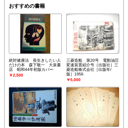
びつけ、ゆらぎの巨視的理論を包含する一般化された熱力学
おすすめの書籍
を作り上げなくてはならない。〉散逸構造の理論で、1977
年、ノーベル化学賞を受賞したプリゴジンの、グランスドル
フとの共著による初期の著作。開放系に現れる構造の問題
を、非平衡熱力学の立場から、物理学、化学、生物学につい
て、統一的な観点からの説明を試みる。
絶対健康法 長生きしたい人
三菱造船 第20号 電動油圧
だけの本 森下敬一 大泉書
変速装置紹介号［出版社］三
店 昭和44年初版カバー
菱造船株式会社［出版年/
版］1956
￥2,500
￥5,000