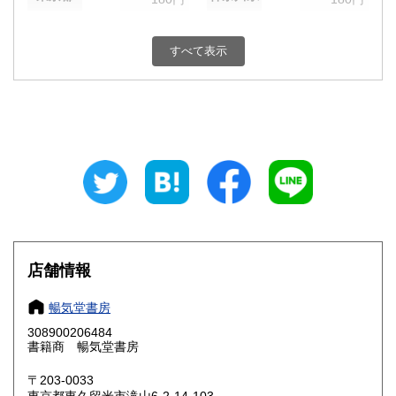
新潟県
富山県
180円
180円
すべて表示
石川県
福井県
180円
180円
山梨県
長野県
180円
180円
岐阜県
静岡県
180円
180円
愛知県
三重県
180円
180円
滋賀県
京都府
180円
180円
大阪府
兵庫県
180円
180円
店舗情報
奈良県
和歌山県
180円
180円
暢気堂書房
308900206484
鳥取県
島根県
180円
180円
書籍商 暢気堂書房
岡山県
広島県
180円
180円
〒203-0033