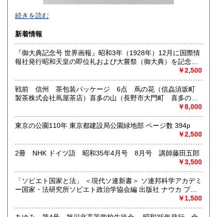
-
続きを読む
沿線名：西武新宿線
新着情報
最寄駅：花小金井
営業時間：10:00〜18:00
『御大典記念号 世界画報』昭和3年（1928年）12月に国際情
定休日：不定休
報社発行昭和天皇の即位礼および大嘗祭（御大典）を記念す
るグラフ雑誌の臨時増刊号です。当時の儀式の様子や関連行
￥2,500
書籍の買取について
事を写した貴重な写真や解説が多数収録されています。
古本・骨董品の出張買取のお申込み・ご予約は、お電話・ま
戦前 信州 茶包装パッケージ 6点 蔦の花（信劦須坂町
たはメールにて承っております。 お気軽にお問合わせくださ
製茶株式会社蔦屋茶店）喜多の山（長野市大門町 喜多の園
い。
本店）西沢園（長野県中堅町 西澤園本舗）梅の花（信州須
￥8,000
出張費は無料です。旧家、蔵のあるお宅、昭和40年以前の古
坂市梅の園茶店）奈良此園（信州中野町 西澤茶舗）美泉瀧
いお宅の買取は、遠方でも大歓迎です。
（信州長野市新町 茶間屋美濃久商店）瀧の音（信濃吉田本
東京の公園110年 東京都建設局公園緑地部 ページ数 394p
町 瀧澤又右衛門）
￥2,500
取り扱い分野
2冊 NHK ドイツ語 昭和35年4月号 8月号 講師藤田五郎
社会科学、美術工芸、古典籍、近代文献、外国書
￥3,500
「ソビエト国家と法」 ＜現代ソ連新書＞ ソ連邦科学アカデミ
ー国家・法研究所ソビエト政治学協会編 出版社 ナウカ プロ
グレス出版所 刊行年 １９７２年 ページ数 406p
￥1,500