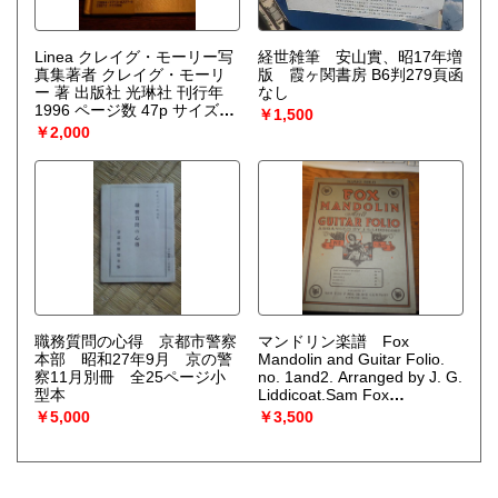
Linea クレイグ・モーリー写
経世雑筆 安山實、昭17年増
真集著者 クレイグ・モーリ
版 霞ヶ関書房 B6判279頁函
ー 著 出版社 光琳社 刊行年
なし
1996 ページ数 47p サイズ
￥1,500
17×14cm ISBN 4771302278
￥2,000
状態 アクリルカバーに経年
のいたみあります。 解説 初
版 カバー 帯
職務質問の心得 京都市警察
マンドリン楽譜 Fox
本部 昭和27年9月 京の警
Mandolin and Guitar Folio.
察11月別冊 全25ページ小
no. 1and2. Arranged by J. G.
型本
Liddicoat.Sam Fox
Publishing Co 1909-18
￥5,000
￥3,500