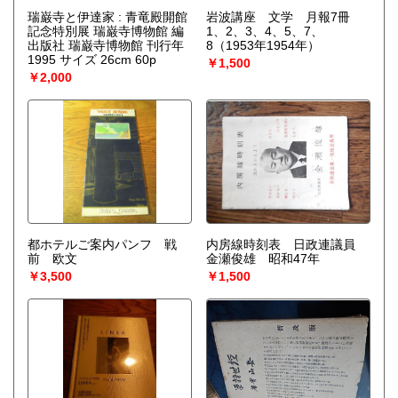
瑞巌寺と伊達家 : 青竜殿開館
岩波講座 文学 月報7冊
記念特別展 瑞巌寺博物館 編
1、2、3、4、5、7、
出版社 瑞巌寺博物館 刊行年
8（1953年1954年）
1995 サイズ 26cm 60p
￥1,500
￥2,000
都ホテルご案内パンフ 戦
内房線時刻表 日政連議員
前 欧文
金瀬俊雄 昭和47年
￥3,500
￥1,500