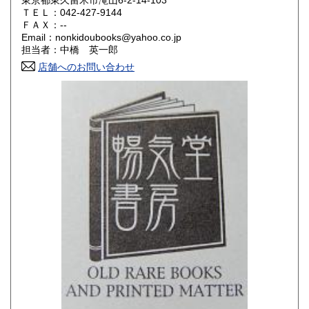
東京都東久留米市滝山6-2-14-103
ＴＥＬ：042-427-9144
山口県
徳島県
180円
180円
ＦＡＸ：--
Email：nonkidoubooks@yahoo.co.jp
香川県
愛媛県
180円
180円
担当者：中橋 英一郎
店舗へのお問い合わせ
高知県
福岡県
180円
180円
佐賀県
長崎県
180円
180円
熊本県
大分県
180円
180円
宮崎県
鹿児島県
180円
180円
沖縄県
180円