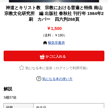
神道とキリスト教 宗教における普遍と特殊 南山
宗教文化研究所 編 出版社 春秋社 刊行年 1984年2
刷 カバー 四六判268頁
￥1,500
（送料：￥180）
暢気堂書房
かごに入れる
気になる本に追加（ログインで利用可能）
気になる本の使い方
解説
S棚37箱
状態
中古品