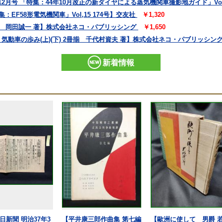
2月号 「特集：44年10月改正の新ダイヤによる蒸気機関車撮影地ガイド」Vol,
：EF58形電気機関車」Vol,15 174号】交友社
￥1,320
すべて 岡田誠一 著】株式会社ネコ・パブリッシング
￥1,650
・荷物 気動車の歩み(上)(下) 2冊揃 千代村資夫 著】株式会社ネコ・パブリッシン
新着情報
日新聞 明治37年3
【平井康三郎作曲集 第七編
【歐洲に使して 男爵 