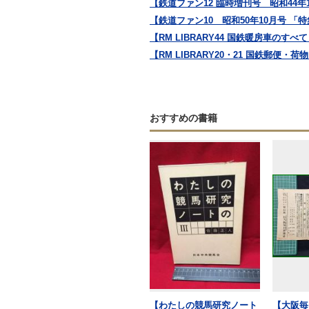
【鉄道ファン12 臨時増刊号 昭和44年1
【鉄道ファン10 昭和50年10月号 「特集
【RM LIBRARY44 国鉄暖房車の
【RM LIBRARY20・21 国鉄郵便
おすすめの書籍
【わたしの競馬研究ノート
【大阪毎