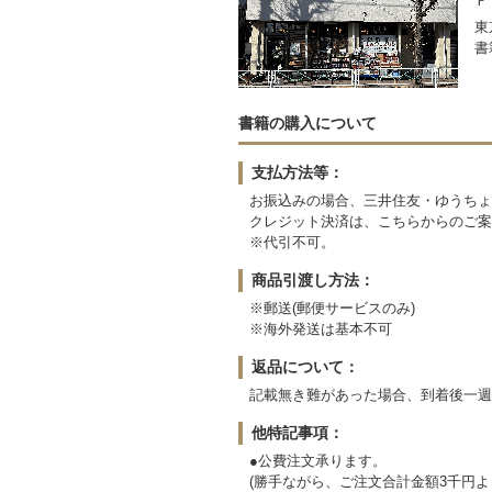
Ｆ
東
書
書籍の購入について
支払方法等：
お振込みの場合、三井住友・ゆうちょ
クレジット決済は、こちらからのご案
※代引不可。
商品引渡し方法：
※郵送(郵便サービスのみ)
※海外発送は基本不可
返品について：
記載無き難があった場合、到着後一週
他特記事項：
●公費注文承ります。
(勝手ながら、ご注文合計金額3千円よ