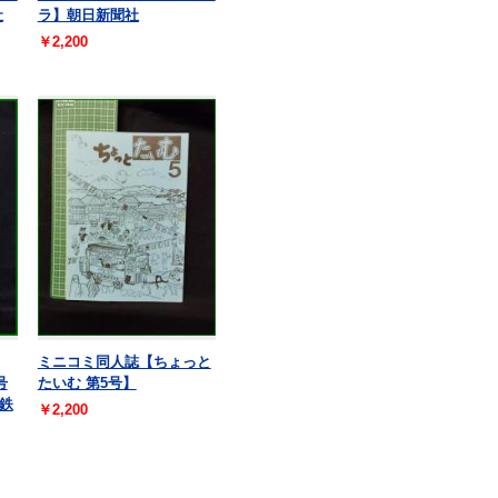
社
ラ】朝日新聞社
￥2,200
ミニコミ同人誌【ちょっと
号
たいむ 第5号】
鉄
￥2,200