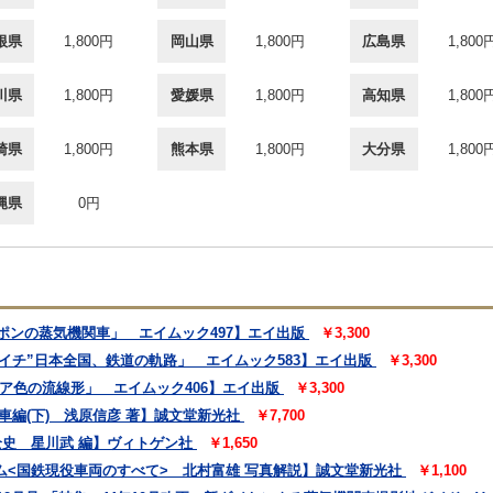
根県
1,800円
岡山県
1,800円
広島県
1,800
川県
1,800円
愛媛県
1,800円
高知県
1,800
崎県
1,800円
熊本県
1,800円
大分県
1,800
縄県
0円
ッポンの蒸気機関車」 エイムック497】エイ出版
￥3,300
デゴイチ”日本全国、鉄道の軌路」 エイムック583】エイ出版
￥3,300
ピア色の流線形」 エイムック406】エイ出版
￥3,300
車編(下) 浅原信彦 著】誠文堂新光社
￥7,700
全史 星川武 編】ヴィトゲン社
￥1,650
ム<国鉄現役車両のすべて> 北村富雄 写真解説】誠文堂新光社
￥1,100