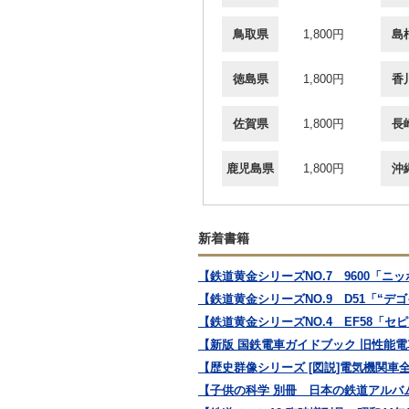
鳥取県
1,800円
島
徳島県
1,800円
香
佐賀県
1,800円
長
鹿児島県
1,800円
沖
新着書籍
【鉄道黄金シリーズNO.7 9600「ニ
【鉄道黄金シリーズNO.9 D51「“
【鉄道黄金シリーズNO.4 EF58「セ
【新版 国鉄電車ガイドブック 旧性能電
【歴史群像シリーズ [図説]電気機関車
【子供の科学 別冊 日本の鉄道アルバ