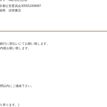
ＡＸ：042-201-2230
京都公安委員会305551009087
籍商 頭突書店
銀行に前払いにてお願い致します。
内後お願い致します。
間以内にご連絡下さい。
り承ります。)