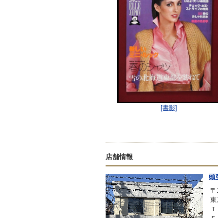
[書影]
店舗情報
頭
〒1
東
Ｔ