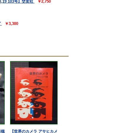
19 103号】交友社
￥2,750
グ
￥3,300
若槻
【世界のカメラ アサヒカメ