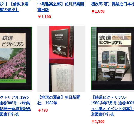
 号外】【倫敦来電
中島雅楽之都】前川邦楽図
禮次郎 著】寛業之日本
艦の爆発】
書出版
￥1,650
￥1,100
クトリアル 1975
【地球の運命】朝日新聞
【鉄道ピクトリアル
通巻308号 ＜特集
社 1982年
1986@年3月号 通巻460
結器一斉取替記念
＜小集＞イベント列車】
￥770
図書刊行会
道図書刊行会
￥1,100