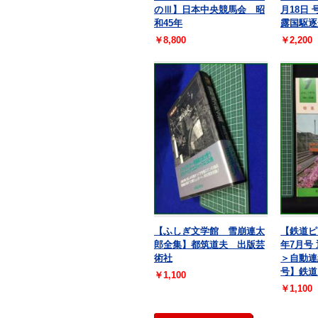
のⅢ】日本中央競馬会 昭
月18日
和45年
露国駆逐
￥8,800
￥2,200
【ふしぎ文学館 雪崩連太
【鉄道ピ
郎全集】都筑道夫 出版芸
年7月号 
術社
＞自動連
号】鉄道
￥1,100
￥1,100