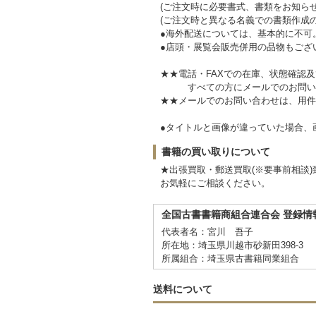
(ご注文時に必要書式、書類をお知らせ
(ご注文時と異なる名義での書類作成
●海外配送については、基本的に不可
●店頭・展覧会販売併用の品物もござ
★★電話・FAXでの在庫、状態確認
すべての方にメールでのお問い
★★メールでのお問い合わせは、用件
●タイトルと画像が違っていた場合
書籍の買い取りについて
★出張買取・郵送買取(※要事前相談)
お気軽にご相談ください。
全国古書書籍商組合連合会 登録情
代表者名：宮川 吾子
所在地：埼玉県川越市砂新田398-3
所属組合：埼玉県古書籍同業組合
送料について