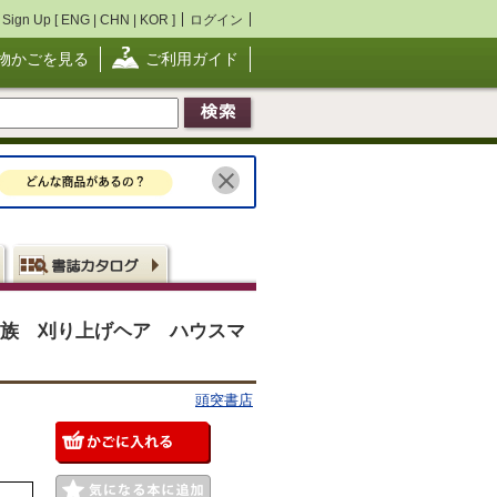
Sign Up [
ENG
|
CHN
|
KOR
]
ログイン
物かごを見る
ご利用ガイド
ラス族 刈り上げヘア ハウスマ
頭突書店