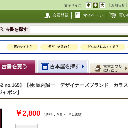
お知らせ
文字サイズ
会員登録
マイページ
買い
古書を探す
S52 no.165】【検:堀内誠一 デザイナーズブランド カ
ルジャポン】
￥2,800
（送料：￥0 ～ ￥1,800）