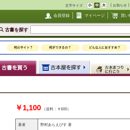
お知らせ
文字サイズ
会員登録
マイページ
買い
古書を探す
￥1,100
（送料：￥600）
著者
野村あらえびす 著