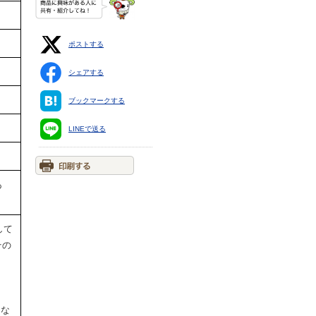
ポストする
シェアする
ブックマークする
LINEで送る
あ
して
その
円な