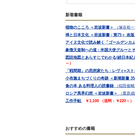
新着書籍
植物のこころ ＜岩波新書＞
（塚谷裕一
禅と日本文化 ＜岩波新書 ; 第75＞ 改版 
アイヌ文化で読み解く「ゴールデンカム
象徴天皇制への道 : 米国大使グルーと
図説地図とあらすじでわかる!続日本紀と日
～）
「戦間期」の思想家たち : レヴィ=ス
小布施まちづくりの奇跡 ＜新潮新書 35
食の本 ある料理人の読書録
（稲田俊輔
ロシア異界幻想 ＜岩波新書＞
（栗原成
工作手帖
￥1,100 （送料：￥220～）
おすすめの書籍