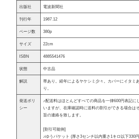
出版社
電波新聞社
刊行年
1987.12
ページ数
380p
サイズ
22cm
ISBN
4885541476
状態
中古品
解説
帯あり。経年によるヤケシミ少々。カバーにイタミ
り。
発送ポリ
♪配送料はほとんどすべての商品を一律600円表記に
シー
いますが、在庫確認時に送料の割引ができる場合は
旨の連絡を致します。
[割引可能例]
♪ゆうパケット (厚さ3センチ以内重さ1キロ以下330