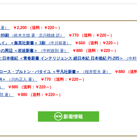
 著）
￥2,200 （送料：￥220～）
89刷
（鈴木大拙 著 ; 北川桃雄 訳）
￥770 （送料：￥220～）
イ」 ＜集英社新書＞ 3刷
（中川裕著）
￥660 （送料：￥220～）
その周辺 ＜岩波新書＞
（中村政則 著）
￥880 （送料：￥220～）
本後紀 ＜青春新書 インテリジェンス 続日本紀 日本後紀 PI-295＞
（中村
トロース・ブルトン・バタイユ ＜平凡社新書＞
（桜井哲夫 著）
￥880 （送
4＞
（川向正人 著）
￥770 （送料：￥220～）
）
￥880 （送料：￥220～）
郎 著）
￥880 （送料：￥220～）
新着情報