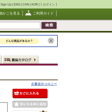
Sign Up [
ENG
|
CHN
|
KOR
]
ログイン
物かごを見る
ご利用ガイド
古書追分コロニー