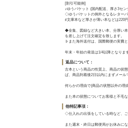
[割引可能例]
♪ゆうパケット (国内配送、厚さ3セン
◇ゆうパケットの例外となるレターパッ
♯文庫本など厚さが薄い本などは220
◆全集、図録など大きい本、分厚い本
を差し上げて注文確定を致します。
♭また海外送付は、国際郵便の実費と
年末・年始の発送は1/4以降となりま
返品について：
古本という商品の性質上、商品の状態
ば、商品到着後2日以内にまずメール
何らかの理由で(商品の状態以外の理
また本の状態についてお客様と不毛な
他特記事項：
◇仕入れの出張をしている時など、ご
また週末・終日は郵便局がお休みにな