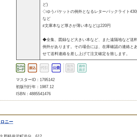
ど)
◇ゆうパケットの例外となるレターパックライト430
など
♯文庫本など厚さが薄い本などは220円
◆全集、図録など大きい本など、また遠隔地など送
例外があります。その場合には、在庫確認の連絡と
せて送料連絡を差し上げて注文確定を致します。
マスターID：1795142
初版刊行年：1987.12
ISBN：4885541476
コロニー
久郡軽井沢町追分 612