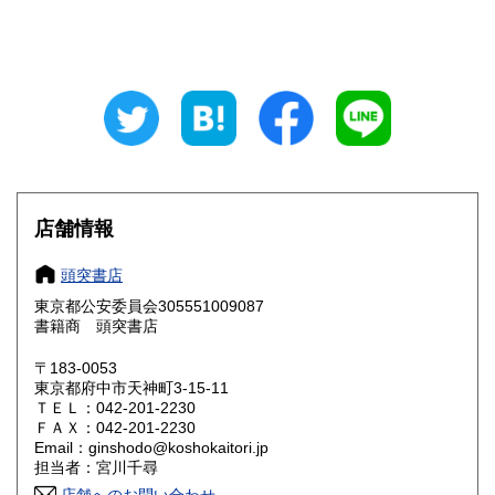
1,800円
1,800円
東京都
神奈川県
1,800円
1,800円
新潟県
富山県
1,800円
1,800円
石川県
福井県
1,800円
1,800円
山梨県
長野県
1,800円
1,800円
店舗情報
岐阜県
静岡県
1,800円
1,800円
頭突書店
愛知県
三重県
1,800円
1,800円
東京都公安委員会305551009087
書籍商 頭突書店
滋賀県
京都府
1,800円
1,800円
〒183-0053
大阪府
兵庫県
1,800円
1,800円
東京都府中市天神町3-15-11
ＴＥＬ：042-201-2230
奈良県
和歌山県
ＦＡＸ：042-201-2230
1,800円
1,800円
Email：ginshodo@koshokaitori.jp
担当者：宮川千尋
鳥取県
島根県
1,800円
1,800円
店舗へのお問い合わせ