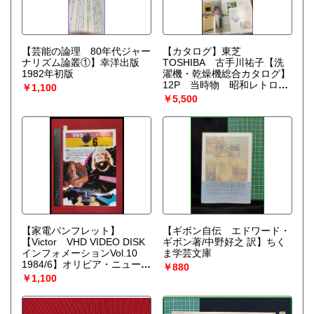
【芸能の論理 80年代ジャー
【カタログ】東芝
ナリズム論叢①】幸洋出版
TOSHIBA 古手川祐子【洗
1982年初版
濯機・乾燥機総合カタログ】
12P 当時物 昭和レトロ
￥1,100
S57年
￥5,500
【家電パンフレット】
【ギボン自伝 エドワード・
【Victor VHD VIDEO DISK
ギボン著/中野好之 訳】ちく
インフォメーションVol.10
ま学芸文庫
1984/6】オリビア・ニュート
￥880
ン・ジョン
￥1,100