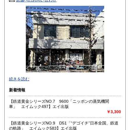
岡山県
広島県
1,800円
1,800円
山口県
徳島県
1,800円
1,800円
香川県
愛媛県
1,800円
1,800円
高知県
福岡県
1,800円
1,800円
佐賀県
長崎県
1,800円
1,800円
熊本県
大分県
1,800円
1,800円
東京都では「銀装堂」として営業しております。
続きを読む
宮崎県
鹿児島県
基本的には同じ書店となります。
1,800円
1,800円
新着情報
★★ご質問、ご要望はご注文前にお問合せ下さい。★★
沖縄県
0円
★★電話・FAXでの在庫、状態確認及びご注文には対応しま
【鉄道黄金シリーズNO.7 9600「ニッポンの蒸気機関
せん。
車」 エイムック497】エイ出版
すべての方にメールでのお問い合わせを御案内してい
￥3,300
ます。
★★メールでのお問い合わせは、用件のみの場合スパムメー
【鉄道黄金シリーズNO.9 D51「“デゴイチ”日本全国、鉄道
ルと判断して返信いたしません。お名前もお願いいたしま
の軌路」 エイムック583】エイ出版