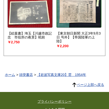
【絵葉書】埼玉【川越市政記
【東京朝日新聞 大正3年9月3
念 市役所の夜景】戦前
日 号外】【帝国陸軍の上
陸】
￥2,750
￥2,200
ホーム
頭突書店
【岩波写真文庫20】雲 1954年
ページ上部へ戻る
プライバシーポリシー