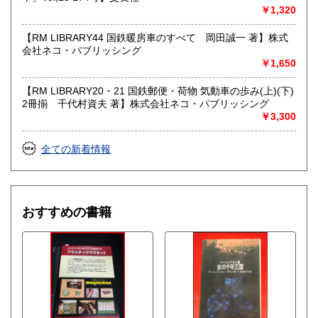
￥1,320
【RM LIBRARY44 国鉄暖房車のすべて 岡田誠一 著】株式
会社ネコ・パブリッシング
￥1,650
【RM LIBRARY20・21 国鉄郵便・荷物 気動車の歩み(上)(下)
2冊揃 千代村資夫 著】株式会社ネコ・パブリッシング
￥3,300
全ての新着情報
おすすめの書籍