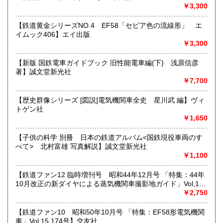
す。★★
￥3,300
沿線名：★★電話・FAXでの在庫、状態確認及びご注文には
【鉄道黄金シリーズNO.4 EF58「セピア色の流線形」 エ
対応しません。お電話を頂いてもすべての方にメールでのお
イムック406】エイ出版
問い合わせを御案内しています。 ★★
￥3,300
最寄駅：-
営業時間：(平日)10:00-17:00
【新版 国鉄電車ガイドブック 旧性能電車編(下) 浅原信彦
定休日：土日祝休/臨時休業有
著】誠文堂新光社
￥7,700
書籍の買取について
【歴史群像シリーズ [図説]電気機関車全史 星川武 編】ヴィ
★出張買取・郵送買取(※要事前相談)致します。
トゲン社
お気軽にご相談ください。
￥1,650
取り扱い分野
【子供の科学 別冊 日本の鉄道アルバム<国鉄現役車両のす
べて> 北村富雄 写真解説】誠文堂新光社
近代文献、趣味、サブカルチャー、古書一般（その他）
￥1,100
【鉄道ファン12 臨時増刊号 昭和44年12月号 「特集：44年
10月改正の新ダイヤによる蒸気機関車撮影地ガイド」Vol,19
103号】交友社
￥2,750
【鉄道ファン10 昭和50年10月号 「特集：EF58形電気機関
車」Vol,15 174号】交友社