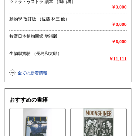
定休日：-
ツァラトゥストラ 讀本 （陶山務）
￥3,000
書籍の買取について
動物學 改訂版 （佐藤 林三 他）
◎出張買取◎
￥3,000
○出張費無料
○出張買取は通常、東海圏のみ
牧野日本植物圖鑑 増補版
￥6,000
※お売り頂ける本の量や質が見込める場合は関東〜近畿エリ
ア要相談
生物學實驗 （長島和太郎）
例
￥11,111
【1000冊以上の専門書やマニア書籍がある】
【大学の研究室の整理】
【遺品整理で古い紙モノや道具など価値の有無が分からない
全ての新着情報
ものがある】
【神社仏閣、蔵の整理、中国古典籍など査定にかなりの専門
知識を要する】
場合などお気軽にご相談ください。
おすすめの書籍
-------------------------------------------
買取専用ダイヤル
050-3698-2626
-------------------------------------------
◎宅配買取◎
○30点より宅配送料無料