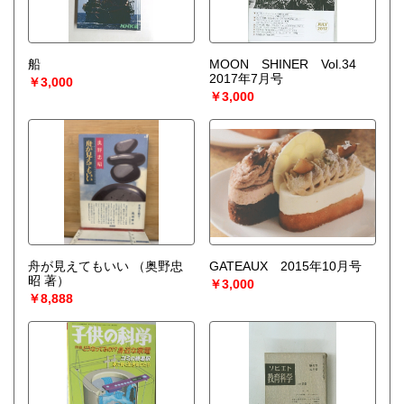
○梱包用ダンボールの無料送付可能
○買取金額の概算が知りたい方は、事前査定のサービスもぜひ
ご活用下さい。
船
MOON SHINER Vol.34
宅配買取送付先
2017年7月号
￥3,000
----------------------------------------
￥3,000
501-0224
岐阜県瑞穂市稲里197-1
古本倶楽部 宅配買取受付係
058-322-2366
----------------------------------------
取り扱い分野
-
オールジャンル、戦前紙モノ、古典籍
舟が見えてもいい
（奥野忠
GATEAUX 2015年10月号
昭 著）
￥3,000
￥8,888