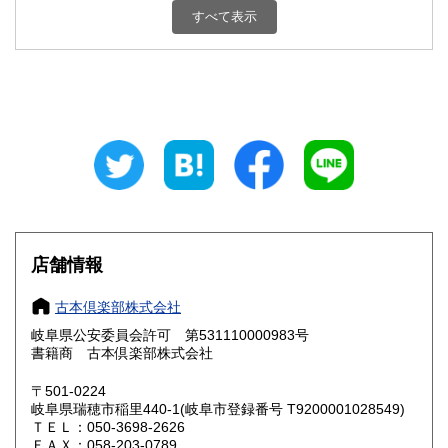
800円
800円
すべて表示
石川県
福井県
800円
800円
山梨県
長野県
800円
800円
岐阜県
静岡県
800円
800円
愛知県
三重県
800円
800円
滋賀県
京都府
800円
800円
大阪府
兵庫県
800円
800円
店舗情報
奈良県
和歌山県
800円
800円
古本倶楽部株式会社
岐阜県公安委員会許可 第531110000983号
鳥取県
島根県
800円
800円
書籍商 古本倶楽部株式会社
岡山県
広島県
800円
800円
〒501-0224
岐阜県瑞穂市稲里440-1(岐阜市登録番号 T9200001028549)
ＴＥＬ：050-3698-2626
山口県
徳島県
800円
800円
ＦＡＸ：058-203-0789