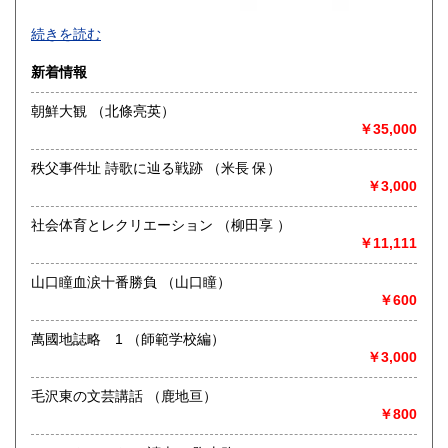
買取品目一覧
続きを読む
◎書籍【専門書・学術書・最新本・哲学・宗教・思想・美
新着情報
術・アート・建築・書道・理工学・東洋医学・ビジネス書・
武道・山岳・オカルト・幻想文学・サブカルチャー・70年
朝鮮大観 （北條亮英）
代、80年代アイドル・アニメ・漫画・雑誌・アダルト・マニ
￥35,000
ア】などオールジャンルを専門スタッフが高額査定
◎メディア商品【ジャズ・ロック・クラシック・映画・アニ
秩父事件址 詩歌に辿る戦跡 （米長 保）
メ・ゲーム・声優・アイドル・ビジネス・アダルト・車・バ
￥3,000
イク・鉄道・レトロ系】などのCD、DVD、Blu-ray、LP、
EP、カセット、ポスター、おもちゃ、グッズ、パンフレット
社会体育とレクリエーション （柳田享 ）
などマニアックなものを中心に高価買取
￥11,111
◎その他【骨董品・美術品・仏教美術・中国美術・切手・エ
山口瞳血涙十番勝負 （山口瞳）
ンタイア・和本・漢籍・戦争㊙︎資料・書道具・茶道具・戦前
￥600
絵はがき・鳥瞰図・古地図・浮世絵・軸・拓本・印譜・エロ
グロ】など古いものの中には希少価値の高いものも多数ござ
萬國地誌略 1 （師範学校編）
いますので価値がないと処分される前に是非 ｢古本倶楽部｣ま
￥3,000
で、お問い合わせ下さい
毛沢東の文芸講話 （鹿地亘）
沿線名：-
￥800
最寄駅：-
営業時間：-