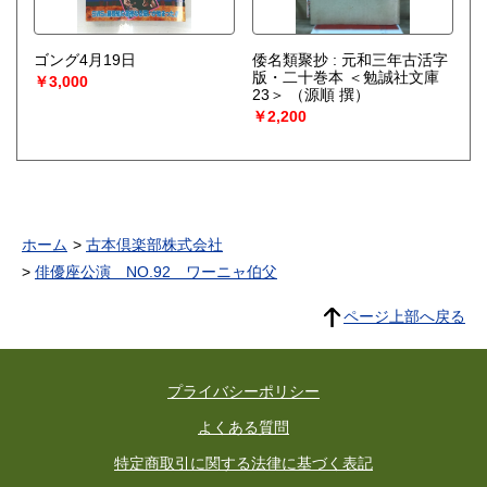
ゴング4月19日
倭名類聚抄 : 元和三年古活字
版・二十巻本 ＜勉誠社文庫
￥3,000
23＞
（源順 撰）
￥2,200
ホーム
古本倶楽部株式会社
俳優座公演 NO.92 ワーニャ伯父
ページ上部へ戻る
プライバシーポリシー
よくある質問
特定商取引に関する法律に基づく表記