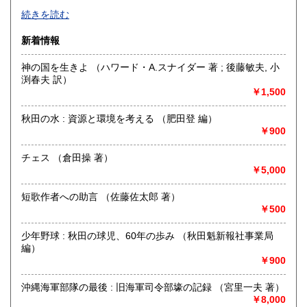
古書全般取り扱いがございます。
続きを読む
高知県
福岡県
自社ホームページのお客様への出張買取を行っており、
600円
600円
買取した商品がメインの品ぞろえとなります。
新着情報
佐賀県
長崎県
600円
600円
沿線名：-
神の国を生きよ （ハワード・A.スナイダー 著 ; 後藤敏夫, 小
最寄駅：-
熊本県
大分県
渕春夫 訳）
600円
600円
営業時間：AM9:00～PM6:00
￥1,500
定休日：土・日・祝祭日・GW・年末年始
宮崎県
鹿児島県
600円
600円
秋田の水 : 資源と環境を考える （肥田登 編）
書籍の買取について
￥900
沖縄県
600円
出張買取をメインとして、宅配での買取もおこなっておりま
す。
チェス （倉田操 著）
本だけでなく、CD・DVD・ゲーム等のメディア商品や、
￥5,000
古いおもちゃ・趣味用品・紙物等、なんでもご相談下さい。
詳しくは当店ホームページを参照ください。
短歌作者への助言 （佐藤佐太郎 著）
http://www.silverbooks.jp
￥500
取り扱い分野
少年野球 : 秋田の球児、60年の歩み （秋田魁新報社事業局
編）
哲学宗教、歴史、社会科学、自然科学、美術工芸、国語国
￥900
文、外国文学、古典籍、近代文献、趣味、サブカルチャー、
古書一般（その他）
沖縄海軍部隊の最後 : 旧海軍司令部壕の記録 （宮里一夫 著）
￥8,000