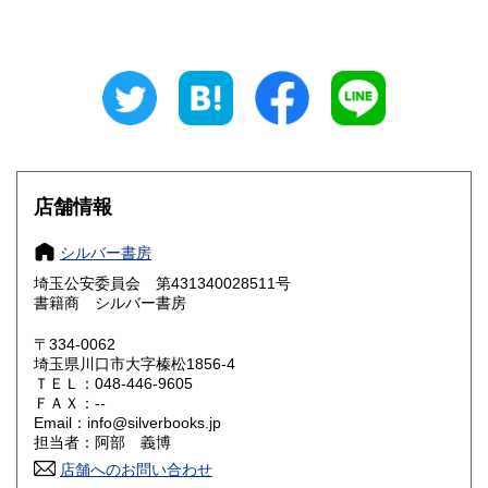
石川県
福井県
600円
600円
山梨県
長野県
600円
600円
岐阜県
静岡県
600円
600円
愛知県
三重県
600円
600円
滋賀県
京都府
600円
600円
店舗情報
大阪府
兵庫県
600円
600円
シルバー書房
奈良県
和歌山県
埼玉公安委員会 第431340028511号
600円
600円
書籍商 シルバー書房
鳥取県
島根県
600円
600円
〒334-0062
埼玉県川口市大字榛松1856-4
岡山県
広島県
600円
600円
ＴＥＬ：048-446-9605
ＦＡＸ：--
Email：info@silverbooks.jp
山口県
徳島県
600円
600円
担当者：阿部 義博
香川県
店舗へのお問い合わせ
愛媛県
600円
600円