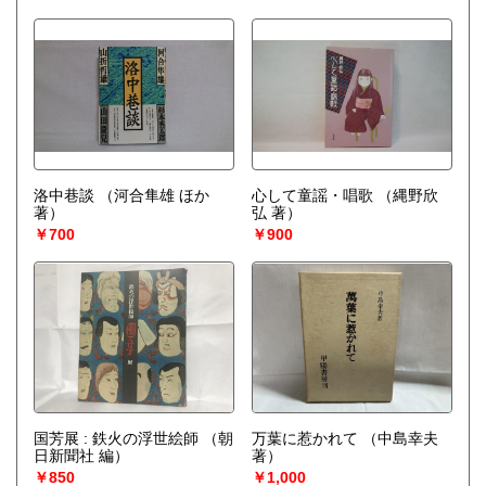
洛中巷談
（河合隼雄 ほか
心して童謡・唱歌
（縄野欣
著）
弘 著）
￥700
￥900
国芳展 : 鉄火の浮世絵師
（朝
万葉に惹かれて
（中島幸夫
日新聞社 編）
著）
￥850
￥1,000