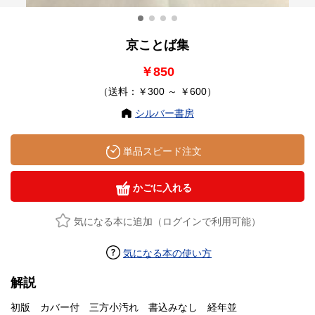
京ことば集
￥850
（送料：￥300 ～ ￥600）
シルバー書房
単品スピード注文
かごに入れる
気になる本に追加（ログインで利用可能）
気になる本の使い方
解説
初版 カバー付 三方小汚れ 書込みなし 経年並