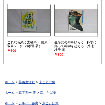
これなら続く太極拳 ＜健康
生命誌の扉をひらく : 科学に
双書＞
（山内孝道 著）
拠って科学を超える
（中村
桂子 著）
￥600
￥700
ホーム
芸術生活社
京ことば集
ホーム
真下五一 著
京ことば集
ホーム
シルバー書房
京ことば集