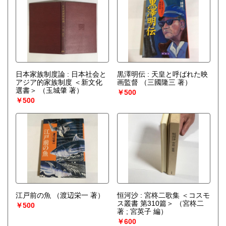
日本家族制度論 : 日本社会と
黒澤明伝 : 天皇と呼ばれた映
アジア的家族制度 ＜新文化
画監督
（三國隆三 著）
選書＞
（玉城肇 著）
￥500
￥500
江戸前の魚
（渡辺栄一 著）
恒河沙 : 宮柊二歌集 ＜コスモ
ス叢書 第310篇＞
（宮柊二
￥500
著 ; 宮英子 編）
￥600