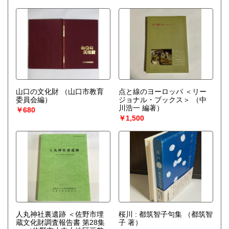
山口の文化財
（山口市教育
点と線のヨーロッパ ＜リー
委員会編）
ジョナル・ブックス＞
（中
川浩一 編著）
￥680
￥1,500
人丸神社裏遺跡 ＜佐野市埋
桜川 : 都筑智子句集
（都筑智
蔵文化財調査報告書 第28集
子 著）