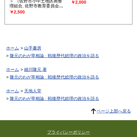
＞
（佐野市小中土地区画整
￥2,000
理組合, 佐野市教育委員会事
務局文化課 編）
￥2,500
ホーム
山手書房
隆元のわが宰相論 : 戦後歴代総理の政治を語る
ホーム
細川隆元 著
隆元のわが宰相論 : 戦後歴代総理の政治を語る
ホーム
天地人堂
隆元のわが宰相論 : 戦後歴代総理の政治を語る
ページ上部へ戻る
プライバシーポリシー