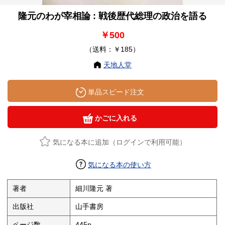
隆元のわが宰相論 : 戦後歴代総理の政治を語る
￥500
（送料：￥185）
天地人堂
単品スピード注文
かごに入れる
気になる本に追加（ログインで利用可能）
気になる本の使い方
著者
細川隆元 著
出版社
山手書房
ページ数
445p