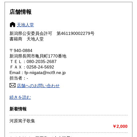
大阪府
兵庫県
185円
185円
店舗情報
奈良県
和歌山県
185円
185円
天地人堂
新潟県公安委員会許可 第461190002279号
鳥取県
島根県
185円
185円
書籍商 天地人堂
岡山県
広島県
185円
185円
〒940-0884
新潟県長岡市亀貝町1770番地
ＴＥＬ：080-2035-2687
山口県
徳島県
185円
185円
ＦＡＸ：0258-24-5692
Email：fp-niigata@nct9.ne.jp
香川県
愛媛県
185円
185円
担当者：-
店舗へのお問い合わせ
高知県
福岡県
185円
185円
-
続きを読む
佐賀県
長崎県
185円
185円
沿線名：上越新幹線
新着情報
最寄駅：長岡駅
熊本県
大分県
185円
185円
営業時間：午前10時から午後5時
河原篤子歌集
定休日：不定休
￥2,000
宮崎県
鹿児島県
185円
185円
書籍の買取について