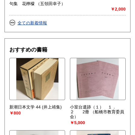
句集 花檸檬 （五領田幸子）
￥2,000
全ての新着情報
おすすめの書籍
新潮日本文学 44 (井上靖集)
小室台遺跡（１） １．
２ 2冊
（船橋市教育委員
￥800
会）
￥5,000