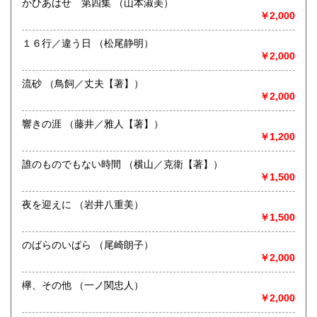
かひあはせ 第四集 （山本淑美）
沖縄県
185円
新潟県内にて出張積極的に買取を行っています。査定及び出
￥2,000
張料は無料です。20冊以上であればお伺いいたします。ご連
絡願います。
１６行／違う日 （松尾静明）
￥2,000
取り扱い分野
流砂 （鳥飼／丈夫【著】）
歴史、社会科学、自然科学、サブカルチャー、古書一般（そ
￥2,000
の他）
響きの涯 （藤井／雅人【著】）
￥1,200
誰のものでもない時間 （横山／克衛【著】）
￥1,500
夜を迎えに （岩井八重美）
￥1,500
のばらのいばら （尾崎朗子）
￥2,000
欅、その他 （一ノ関忠人）
￥2,000