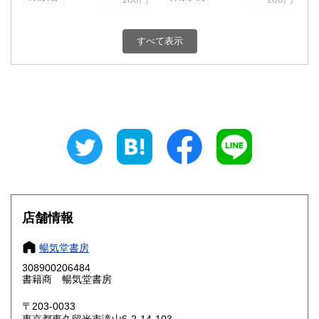
新潟県
富山県
180円
180円
すべて表示
石川県
福井県
180円
180円
山梨県
長野県
180円
180円
岐阜県
静岡県
180円
180円
愛知県
三重県
180円
180円
滋賀県
京都府
180円
180円
大阪府
兵庫県
180円
180円
店舗情報
奈良県
和歌山県
180円
180円
暢気堂書房
308900206484
鳥取県
島根県
180円
180円
書籍商 暢気堂書房
岡山県
広島県
180円
180円
〒203-0033