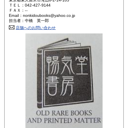
東京都東久留米市滝山6-2-14-103
ＴＥＬ：042-427-9144
山口県
徳島県
180円
180円
ＦＡＸ：--
Email：nonkidoubooks@yahoo.co.jp
香川県
愛媛県
180円
180円
担当者：中橋 英一郎
店舗へのお問い合わせ
高知県
福岡県
180円
180円
佐賀県
長崎県
180円
180円
熊本県
大分県
180円
180円
宮崎県
鹿児島県
180円
180円
沖縄県
180円