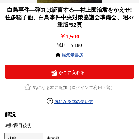
白鳥事件—弾丸は証言する—村上国治君をかえせ!
佐多稲子他、白鳥事件中央対策協議会準備会、昭37
重版/52頁
￥1,500
（送料：￥180）
暢気堂書房
かごに入れる
気になる本に追加（ログインで利用可能）
気になる本の使い方
解説
3棚2段目後側
状態
中古品