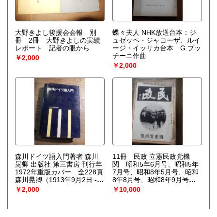
大野きよし後援会会報 別
蝶々夫人 NHK放送台本：ジ
冊 2冊 大野きよしの実績
ュゼッペ・ジャコーザ、ルイ
レポート 記者の眼から
ージ・イッリカ台本 G.プッ
チーニ作曲
￥2,000
￥2,000
森川ドイツ語入門著者 森川
11冊 民政 立憲民政党機
晃卿 出版社 第三書房 刊行年
関 昭和5年6月号、昭和5年
1972年重版カバー 全228頁
7月号、昭和8年5月号、昭和
森川晃卿（1913年9月2日 -
8年8月号、昭和8年9月号、
1989年11月23日）、ドイツ
昭和8年12月号、昭和9年4月
￥2,000
￥10,000
文学者。兵庫県生まれ。姫路
号、昭和10年10月号、昭和
高等学校を経て1936年東京
10年12月号、昭和11年2月
帝国大学文学部独文科卒。
号、昭和11年3月号 出版社