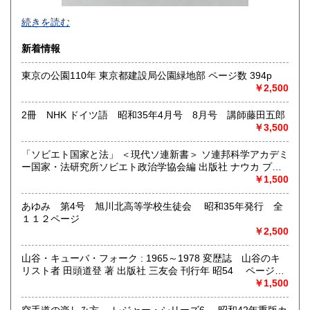
-
続きを読む
沿線名：西武新宿線
新着情報
最寄駅：花小金井
営業時間：10:00〜18:00
東京の公園110年 東京都建設局公園緑地部 ページ数 394p
定休日：不定休
￥2,500
書籍の買取について
2冊 NHK ドイツ語 昭和35年4月号 8月号 講師藤田五郎
古本・骨董品の出張買取のお申込み・ご予約は、お電話・ま
￥3,500
たはメールにて承っております。 お気軽にお問合わせくださ
い。
「ソビエト国家と法」 ＜現代ソ連新書＞ ソ連邦科学アカデミ
出張費は無料です。旧家、蔵のあるお宅、昭和40年以前の古
ー国家・法研究所ソビエト政治学協会編 出版社 ナウカ プロ
いお宅の買取は、遠方でも大歓迎です。
グレス出版所 刊行年 １９７２年 ページ数 406p
￥1,500
取り扱い分野
あゆみ 第4号 旭川北高等学校生徒会 昭和35年発行 全
１１２ページ
社会科学、美術工芸、古典籍、近代文献、外国書
￥2,500
山谷・キューバ・フォーク : 1965～1978 変歴誌 山谷のキ
リスト者 田頭道登 著 出版社 三友会 刊行年 昭54 ページ数
229p サイズ 19cm 状態 中古品（並）帯痛み
￥1,500