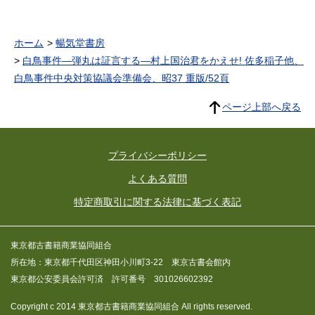
1939年宇部工業専門学校教
民政社
授、1946年姫路高等学校教
授、1949年京都大学教養部
助教授、1954年大阪市立大
ホーム
暢気堂書房
学教授、67年文学部長、71
年学長、80年定年退官、名誉
白鳥事件—弾丸は証言する—村上国治君をかえせ! 佐多稲子他、
教授、相愛女子大学学長、相
白鳥事件中央対策協議会準備会、昭37 重版/52頁
愛大学学長。1988年流通科
学大学学長。1984年大阪市
民特別功労賞受賞。
ページ上部へ戻る
プライバシーポリシー
よくある質問
特定商取引に関する法律に基づく表記
東京都古書籍商業協同組合
所在地：東京都千代田区神田小川町3-22 東京古書会館内
東京都公安委員会許可済 許可番号 301026602392
Copyright c 2014 東京都古書籍商業協同組合 All rights reserved.