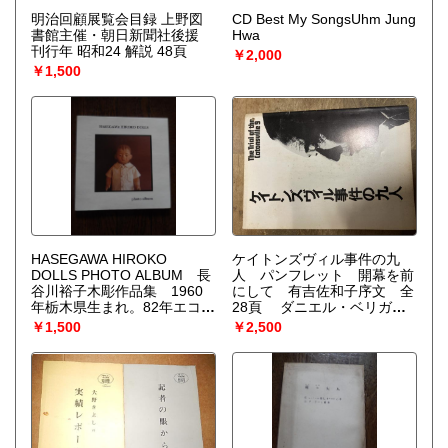
明治回顧展覧会目録 上野図
CD Best My SongsUhm Jung
書館主催・朝日新聞社後援
Hwa
刊行年 昭和24 解説 48頁
￥2,000
￥1,500
HASEGAWA HIROKO
ケイトンズヴィル事件の九
DOLLS PHOTO ALBUM 長
人 パンフレット 開幕を前
谷川裕子木彫作品集 1960
にして 有吉佐和子序文 全
年栃木県生まれ。82年エコー
28頁 ダニエル・ベリガン
ル・ド・シモン入学。85年創
作, 有吉 佐和子 (脚色演出) 新
￥1,500
￥2,500
形美術学校造形科卒業。広島
宿紀伊国屋ホール 1972
星ビル、柴田悦子画廊、東京
年 綴じ穴あります。
大丸、日本橋高島屋等で個
展。栃木県立美術館、銀座人
形館Angel Dolls、吉徳等で企
画展参加。桂の木 木彫。全
34頁。