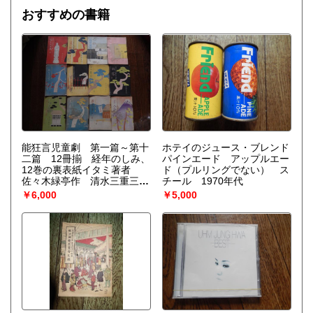
年 - 吹奏楽版「ボレロ」を初演。指揮はモーリス・ラヴェ
タクマクスのようなテレビジョン」、「ゾンネンシュターン
おすすめの書籍
ル。1947年 - 当時のオリオール大統領の勧告により、オーケ
の夏」などの演目があった。2016年にオープンした京都の
ストラも編成できるように40名の弦楽セクションを増員。
KYOTO舞踏館で活動する今貂子は、白虎社の出身。
1961年 - 初来日。
能狂言児童劇 第一篇～第十
ホテイのジュース・ブレンド
二篇 12冊揃 経年のしみ、
パインエード アップルエー
12巻の裏表紙イタミ著者
ド（プルリングでない） ス
佐々木緑亭作 清水三重三装
チール 1970年代
丁 盛林堂 刊行年 昭10年第
￥6,000
￥5,000
一篇 食召なめ地蔵、第二
篇 鼠の嫁入り、第三篇 箱
根の関所、第四篇 つんぼと
盲、第五篇 旅は道連れ、第
六篇 化け案山子、第七篇
四人轉太、第八篇 狐塚、第
九篇 野原の医者、第十篇
恩返し、第十一篇 国境争
い、第十二篇 三人旅