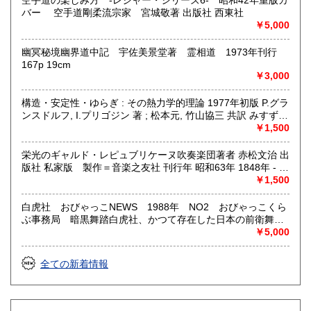
空手道の楽しみ方 -レジャー・シリーズ6- 昭和42年重版カ
バー 空手道剛柔流宗家 宮城敬著 出版社 西東社
￥5,000
幽冥秘境幽界道中記 宇佐美景堂著 霊相道 1973年刊行
167p 19cm
￥3,000
構造・安定性・ゆらぎ : その熱力学的理論 1977年初版 P.グラ
ンスドルフ, I.プリゴジン 著 ; 松本元, 竹山協三 共訳 みすず書
房〈熱力学の方法を、平衡はもとより非線形性や不安定性を
￥1,500
も含むあらゆる現象へ拡張できないであろうか？ ……新し
い「構造」は常に不安定性の結果として出現する。すなわち
栄光のギャルド・レピュブリケーヌ吹奏楽団著者 赤松文治 出
それはゆらぎから生じるものである。ふつうはゆらぎが生じ
版社 私家版 製作＝音楽之友社 刊行年 昭和63年 1848年 - パ
ると、系をもとの乱れのない状態に戻そうとする動きが続い
リ防衛軍のメンバーにより12名の騎馬ファンファーレ隊が創
￥1,500
て起るが、新しい構造が形成される場合には、反対にゆらぎ
設される。これが共和国親衛隊音楽隊の始まりであり、現在
は増幅される。……安定性の理論を不可逆過程の熱力学に結
でも当騎兵連隊には騎馬ファンファーレ隊が置かれている。
白虎社 おびゃっこNEWS 1988年 NO2 おびゃっこくら
びつけ、ゆらぎの巨視的理論を包含する一般化された熱力学
1856年 - 隊員56名からなる吹奏楽編成の親衛隊音楽隊を編
ぶ事務局 暗黒舞踏白虎社、かつて存在した日本の前衛舞踏
を作り上げなくてはならない。〉散逸構造の理論で、1977
成。1867年 - パリ万博で行われた国際軍楽隊コンクールでプ
集団。1980年に京都市で設立される。大駱駝艦に所属してい
￥5,000
年、ノーベル化学賞を受賞したプリゴジンの、グランスドル
ロイセンの軍楽隊とともに1等賞を受賞。 このコンクールで
た舞踏家の大須賀勇らを中心に、京都・東九条など関西を拠
フとの共著による初期の著作。開放系に現れる構造の問題
審査員を務めた20名の中には、当時の著名な音楽家であるベ
点として活動。暗黒舞踏の系譜をひく舞踏によって日本各地
全ての新着情報
を、非平衡熱力学の立場から、物理学、化学、生物学につい
ルリオーズ、グノー、ドリーブが含まれており、彼らがサイ
はもとより、アジアやヨーロッパ、中南米をはじめの13か
て、統一的な観点からの説明を試みる。
ンした表彰状が共和国親衛隊の古文書館に保存されている。
国、16都市での海外公演活動などを展開、天児牛大の主宰す
1871年 - 帝制から共和制に変わると共に、ギャルド・レピュ
る山海塾らとともに舞踏第二世代を形成した。1994年に解
ブリケーヌ（共和国親衛隊）の名称を使うようになる。1931
散。「ひばりと寝ジャカ」（舞踊批評家協会賞）、「ミナカ