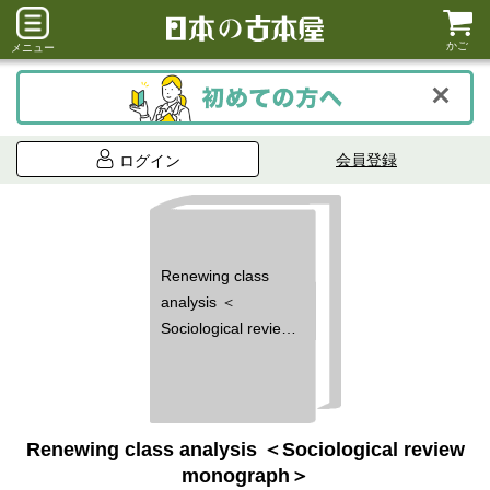
かご
メニュー
会員登録
ログイン
Renewing class
analysis ＜
Sociological review
monograph＞
Renewing class analysis ＜Sociological review
monograph＞