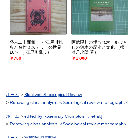
怪人二十面相 ＜江戸川乱
阿武隈川の埋もれ木 : まぼろ
歩と名作ミステリーの世界
しの銘木の歴史と文化
（松
10＞
（ 江戸川乱歩）
浦丹次郎 著）
￥700
￥1,000
ホーム
Blackwell Sociological Review
Renewing class analysis ＜Sociological review monograph＞
ホーム
edited by Rosemary Crompton ... [et al.]
Renewing class analysis ＜Sociological review monograph＞
ホーム
宮城)阿武隈書房