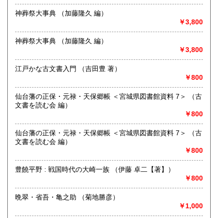
熊本県
大分県
600円
600円
宮城県仙台市宮城野区萩野町 2-3-2
神葬祭大事典 （加藤隆久 編）
￥3,800
沿線名：-
宮崎県
鹿児島県
600円
600円
最寄駅：仙台駅:徒歩15分 地下鉄南北線 広瀬通駅:徒歩10分
営業時間：〈店舗〉12:00～19:00
神葬祭大事典 （加藤隆久 編）
沖縄県
600円
定休日：〈店舗〉月曜 〈事務所〉不定休
￥3,800
書籍の買取について
江戸かな古文書入門 （吉田豊 著）
￥800
古書、古本、DVD,CD,LPなど買取致します。
出張買取も行っております。
仙台藩の正保・元禄・天保郷帳 ＜宮城県図書館資料 7＞ （古
宮城県全域、福島県、山形県、岩手県、青森県、秋田県の東
文書を読む会 編）
北地方を中心に、茨城県、栃木県等関東近県への地域に出張
￥800
いたします。それ以外の地域も出張買取致します。
遠方や量が少ない場合など
仙台藩の正保・元禄・天保郷帳 ＜宮城県図書館資料 7＞ （古
宅配便での買取も行っております。
文書を読む会 編）
大量のご処分も承ります。
￥800
お気軽にご相談ください。
豊饒平野 : 戦国時代の大崎一族 （伊藤 卓二【著】）
買い取り専用ダイヤル 0120-805-875
￥800
取り扱い分野
晩翠・省吾・亀之助 （菊地勝彦）
古書一般（その他）
￥1,000