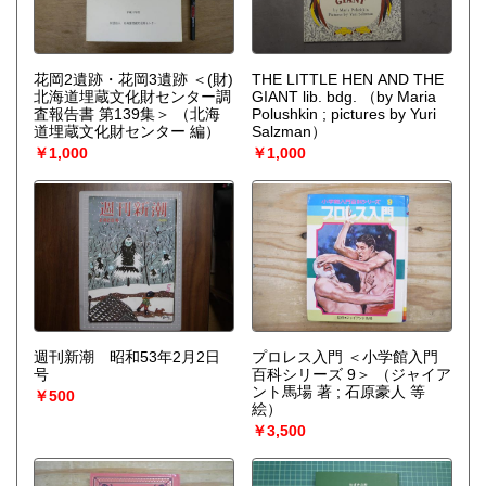
花岡2遺跡・花岡3遺跡 ＜(財)
THE LITTLE HEN AND THE
北海道埋蔵文化財センター調
GIANT lib. bdg.
（by Maria
査報告書 第139集＞
（北海
Polushkin ; pictures by Yuri
道埋蔵文化財センター 編）
Salzman）
￥1,000
￥1,000
週刊新潮 昭和53年2月2日
プロレス入門 ＜小学館入門
号
百科シリーズ 9＞
（ジャイア
ント馬場 著 ; 石原豪人 等
￥500
絵）
￥3,500