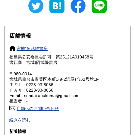
愛知県
三重県
600円
600円
滋賀県
京都府
600円
600円
大阪府
兵庫県
600円
600円
店舗情報
奈良県
和歌山県
600円
600円
宮城)阿武隈書房
福島県公安委員会許可 第25121A010458号
鳥取県
島根県
600円
600円
書籍商 宮城)阿武隈書房
岡山県
広島県
600円
600円
〒980-0014
宮城県仙台市青葉区本町1-9-2浜屋ビル2号館1F
ＴＥＬ：0223-93-8056
山口県
徳島県
600円
600円
ＦＡＸ：0223-93-8056
Email：sendai.abukuma@gmail.com
香川県
愛媛県
600円
600円
担当者：-
店舗へのお問い合わせ
高知県
福岡県
600円
600円
買い取り専用ダイヤル 0120-805-875 (9:00～21:00 年中無休)
続きを読む
佐賀県
長崎県
600円
600円
〈事務所〉
新着情報
〒983-0043