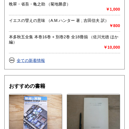
晩翠・省吾・亀之助 （菊地勝彦）
￥1,000
イエスの譬えの意味 （A.M.ハンター 著 ; 吉田信夫 訳）
￥800
本多秋五全集 本巻16巻 + 別巻2巻 全18冊揃 （佐川光徳 ほか
編）
￥10,000
全ての新着情報
おすすめの書籍