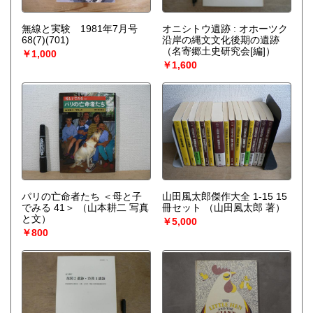
無線と実験 1981年7月号
オニシトウ遺跡 : オホーツク
68(7)(701)
沿岸の縄文文化後期の遺跡
（名寄郷土史研究会[編]）
￥1,000
￥1,600
パリの亡命者たち ＜母と子
山田風太郎傑作大全 1-15 15
でみる 41＞
（山本耕二 写真
冊セット
（山田風太郎 著）
と文）
￥5,000
￥800