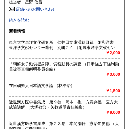
600円
600円
担当者：星野 信昌
店舗へのお問い合わせ
高知県
福岡県
600円
600円
朝鮮・中国の戦前資料を中心に学術書から一般書まで多数
続きを読む
漢方・鍼灸書,易学、囲碁・将棋本、美術書も多数陳列
佐賀県
長崎県
600円
600円
新着情報
沿線名：JR/近鉄/地下鉄
熊本県
大分県
600円
600円
最寄駅：鶴橋駅(南へ3分) JRガード下
東京大学東洋文化研究所 仁井田文庫漢籍目録 附和洋書
営業時間：PM1〜PM7 【年末年始休業期間】 2025年12
東洋学文献センター叢刊 別輯２４ （附属東洋学文献センタ
宮崎県
鹿児島県
月30日(火)～ 2026年1月4日(日) 【営業再開日】 2026年1月5
600円
600円
ー編・刊）
￥2,000
日(月)より、通常営業いたします。 休業期間中も、「日本の
古本屋」他メールでのご注文は受け付けております。
沖縄県
1,500円
「朝鮮女子勤労挺身隊」労務動員の調査 （日帝強占下強制動
定休日：定休日 毎週水曜日休みます。
員被害真相糾明委員会編）
￥3,000
書籍の買取について
買取大歓迎
在日朝鮮人日本語文学論 （林浩治）
￥1,500
取り扱い分野
近世漢方医学書集成 第９巻 岡本一抱 方意弁義・医方大
哲学宗教、歴史、社会科学、美術工芸、古典籍、近代文献、
成論諺解 （大塚敬節・矢数道明責任編集）
趣味、サブカルチャー、古書一般（その他）
￥6,000
近世漢方医学書集成 第２３巻 本間棗軒 療治知要他 （大
塚敬節・矢数道明編）