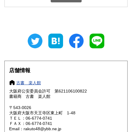
石川県
福井県
600円
600円
山梨県
長野県
600円
600円
岐阜県
静岡県
600円
600円
愛知県
三重県
600円
600円
滋賀県
京都府
600円
600円
大阪府
兵庫県
185円
600円
店舗情報
奈良県
和歌山県
600円
600円
古書 楽人館
大阪府公安委員会許可 第621106100822
鳥取県
島根県
600円
600円
書籍商 古書 楽人館
岡山県
広島県
600円
600円
〒543-0026
大阪府大阪市天王寺区東上町 1-48
ＴＥＬ：06-6774-0741
山口県
徳島県
600円
600円
ＦＡＸ：06-6774-0741
Email：rakuto48@ybb.ne.jp
香川県
愛媛県