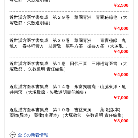
￥2,500
近世漢方医学書集成 第２９巻 華岡青洲 青嚢秘録他 （大
塚敬節・矢数道明編）
￥4,000
近世漢方医学書集成 第３０巻 華岡青洲 青嚢秘録 丸
散方 春林軒膏方 貼膏攷 瘍科方筌 撮要方筌 （大塚敬
節 矢数道明 責任編集）
￥4,000
近世漢方医学書集成 第１巻 田代三喜 三帰廻翁医書 （大
塚敬節， 矢数道明 責任編集）
￥4,000
近世漢方医学書集成 第１４巻 永富獨嘯庵・山脇東洋・亀
井南溟 （大塚敬節・矢数道明責任編集）
￥7,000
近世漢方医学書集成 第１０巻 吉益東洞 薬徴(版本)
薬徴(異本) 薬徴(南涯本) （大塚敬節 矢数道明 責任編集）
￥3,000
全ての新着情報