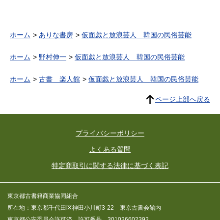
ホーム
ありな書房
仮面戯と放浪芸人 韓国の民俗芸能
ホーム
野村伸一
仮面戯と放浪芸人 韓国の民俗芸能
ホーム
古書 楽人館
仮面戯と放浪芸人 韓国の民俗芸能
ページ上部へ戻る
プライバシーポリシー
よくある質問
特定商取引に関する法律に基づく表記
東京都古書籍商業協同組合
所在地：東京都千代田区神田小川町3-22 東京古書会館内
東京都公安委員会許可済 許可番号 301026602392