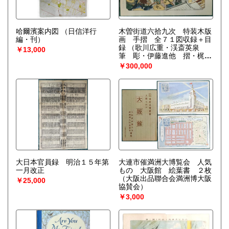
哈爾濱案内図
（日信洋行
木曽街道六拾九次 特装木版
編・刊）
画 手摺 全７１図収録＋目
録
（歌川広重・渓斎英泉
￥13,000
筆 彫・伊藤進他 摺・梶川
芳雄他）
￥300,000
大日本官員録 明治１５年第
大連市催満洲大博覧会 人気
一月改正
もの 大阪館 絵葉書 ２枚
（大阪出品聯合会満洲博大阪
￥25,000
協賛会）
￥3,000