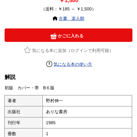
￥1,500
（送料：￥185 ～ ￥1,500）
古書 楽人館
かごに入れる
気になる本に追加（ログインで利用可能）
気になる本の使い方
解説
初版 カバー・帯 B６版
著者
野村伸一
出版社
ありな書房
刊行年
1985
冊数
1