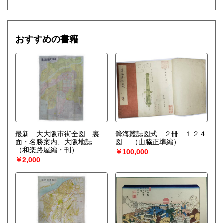
おすすめの書籍
最新 大大阪市街全図 裏
籌海叢誌図式 ２冊 １２４
面・名勝案内、大阪地誌
図
（山脇正準編）
（和楽路屋編・刊）
￥100,000
￥2,000