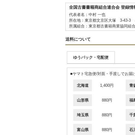
全国古書書籍商組合連合会 登録情
代表者名：中村 一也
所在地：東京都文京区大塚 3-43-3
所属組合：東京都古書籍商業協同組
送料について
ゆうパック・宅配便
■ヤマト宅急便/対面・手渡しでお
北海道
1,400円
青
山形県
880円
福
埼玉県
880円
千
富山県
880円
石