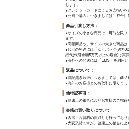
します。
●クレジットカードによるお支払いを
●公費ご購入につきましてはご都合に
商品引渡し方法：
●サイズの小さな商品は、可能な限り「
ます。
●高額商品や、サイズの大きな商品は「
●代引の発送には「ゆうパック(送料:82
紙代(代引金額5万円以上の場合)は実
●海外への発送には「EMS」を利用
返品について：
●特記無き瑕疵につきましては、商品
●海外のお客様とのお取引に限りまし
他特記事項：
●健康上の都合によりお客様のご招待
書籍の買い取りについて
●古書・古資料の買取りも行っており
●大変恐縮ですが、健康上の都合によ