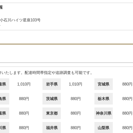
報
 小石川ハイツ星座103号
合
届けいたします。配達時間帯指定や追跡調査も可能です。
森県
1,010円
岩手県
1,010円
宮城県
880円
島県
880円
茨城県
880円
栃木県
880円
葉県
880円
東京都
880円
神奈川県
880円
川県
880円
福井県
880円
山梨県
880円