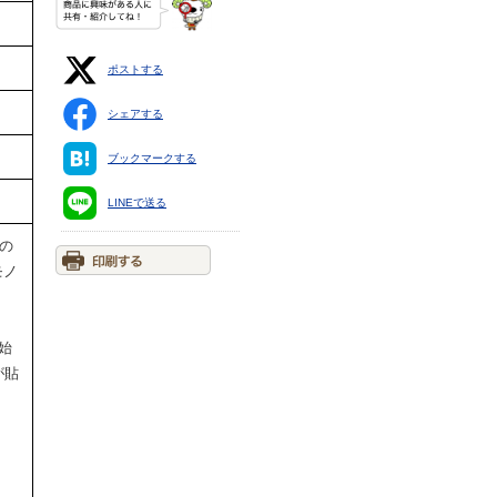
ポストする
シェアする
ブックマークする
LINEで送る
内の
モノ
始
が貼
」