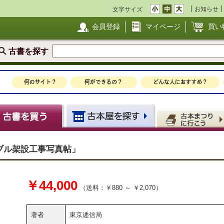
お知らせ
文字サイズ
会員登録
マイページ
買い
古書を探す
ブル架設工事写真帖」
￥44,000
（送料：￥880 ～ ￥2,070）
著者
東京逓信局