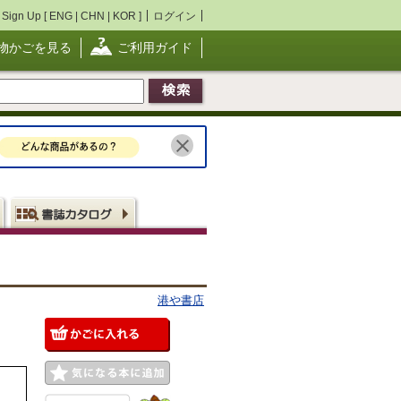
Sign Up [
ENG
|
CHN
|
KOR
]
ログイン
物かごを見る
ご利用ガイド
港や書店