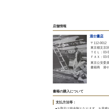
店舗情報
港や書店
〒112-0012
東京都文京区大
ＴＥＬ：03-53
ＦＡＸ：03-53
東京公安委員会
書籍商 港
書籍の購入について
支払方法等：
●お取引は前金制となります。お見積