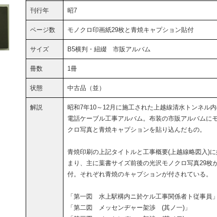
刊行年
昭7
ページ数
モノクロ印画紙29枚と青焼キャプション貼付
サイズ
B5横判・紐綴 市販アルバム
冊数
1冊
状態
中古品（並）
解説
昭和7年10～12月に施工された上越線清水トンネル
電話ケーブル工事アルバム。布装の市販アルバムに
クロ写真と青焼キャプションを貼り込んだもの。
青焼印刷の上記タイトルと工事概要(上越線略図入)に
まり、主に葉書サイズ前後の光沢モノクロ写真29枚
付。それぞれ青焼のキャプションが付されている。
「第一図 水上駅構内ニ於ケル工事関係者ト従事員
「第二図 メッセンヂャー架渉 (其ノ一)」