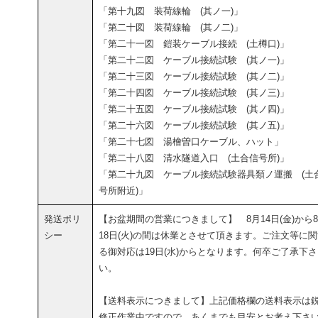
「第十九図 装荷線輪 (其ノ一)」
「第二十図 装荷線輪 (其ノ二)」
「第二十一図 鎧装ケーブル接続 (土樽口)」
「第二十二図 ケーブル接続試験 (其ノ一)」
「第二十三図 ケーブル接続試験 (其ノ二)」
「第二十四図 ケーブル接続試験 (其ノ三)」
「第二十五図 ケーブル接続試験 (其ノ四)」
「第二十六図 ケーブル接続試験 (其ノ五)」
「第二十七図 湯檜曽口ケーブル、ハット」
「第二十八図 清水隧道入口 (土合信号所)」
「第二十九図 ケーブル接続試験器具類ノ運搬 (土
号所附近)」
発送ポリ
【お盆期間の営業につきまして】 8月14日(金)から
シー
18日(火)の間は休業とさせて頂きます。ご注文等に
る御対応は19日(水)からとなります。何卒ご了承下さ
い。
【送料表示につきまして】上記価格欄の送料表示は
修正作業中ですので、あくまでも目安とお考え下さ