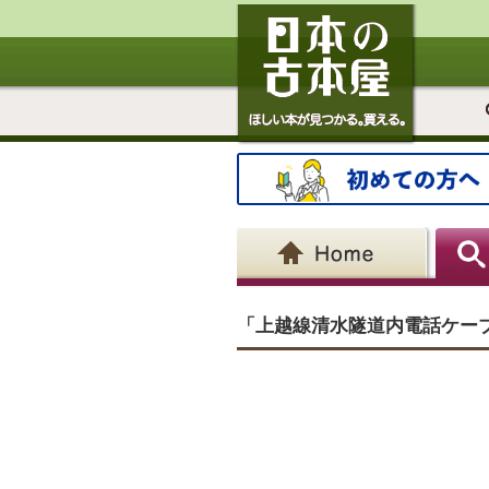
「上越線清水隧道内電話ケー