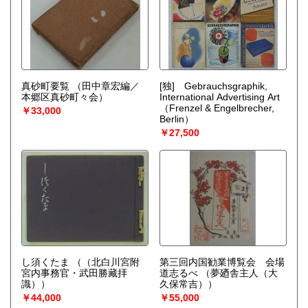
真砂町要覧
（田中章宏編／
[独] Gebrauchsgraphik,
本郷区真砂町々会）
International Advertising Art
（Frenzel & Engelbrecher,
￥33,000
Berlin）
￥27,500
し須くたま
（（北白川宮附
第三回内国勧業博覧会 会場
宮内事務官・武田勝藏拝
道志るべ
（夢廼舎主人（大
識））
久保常吉））
￥44,000
￥55,000