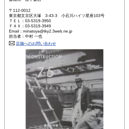
鳥取県
島根県
1,140円
1,140円
〒112-0012
東京都文京区大塚 3-43-3 小石川ハイツ星座103号
岡山県
広島県
1,140円
1,140円
ＴＥＬ：03-5319-3950
ＦＡＸ：03-5319-3949
Email：minatoya@tky2.3web.ne.jp
山口県
徳島県
1,140円
1,140円
担当者：中村 一也
香川県
店舗へのお問い合わせ
愛媛県
1,140円
1,140円
高知県
福岡県
1,140円
1,400円
佐賀県
長崎県
1,400円
1,400円
熊本県
大分県
1,400円
1,400円
宮崎県
鹿児島県
1,400円
1,400円
沖縄県
2,070円