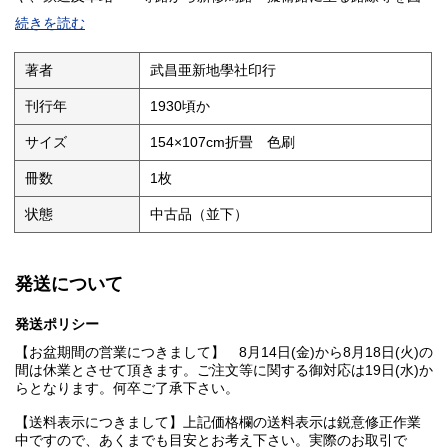
示している。それぞれ地名・街路名・施設名称入り。
続きを読む
画面左下には分図として「武漢市區計画圖」併載。3区毎に用途指
定地区を図示した五万分之一地図。また画面左上にも「漢口市西
著者
武昌亜新地學社印行
角」の市街図を併載している。
刊行年
1930頃か
刊年表記は無いが、上述の市区計画図では「夏口縣」が括弧で括
られ「漢口市」と訂正されており、実測詳図でも「武昌縣」「漢
サイズ
154×107cm折畳 色刷
陽縣」「漢口市」が併存している。国民政府により「夏口縣」が
廃止され、漢口特別市の漢陽市街が「漢陽縣」に編入された1930
冊数
1枚
年頃の刊行と推測される。
状態
中古品（並下）
全体に経年少ヤケ有り。折目交差部に小孔疵有り。縁部には少々
ツカレ疵有り。裏面には赤鉛筆で「武漢三鎮」と記されている。
発送について
発送ポリシー
【お盆期間の営業につきまして】 8月14日(金)から8月18日(火)の
間は休業とさせて頂きます。ご注文等に関する御対応は19日(水)か
らとなります。何卒ご了承下さい。
【送料表示につきまして】上記価格欄の送料表示は鋭意修正作業
中ですので、あくまでも目安とお考え下さい。実際のお取引で