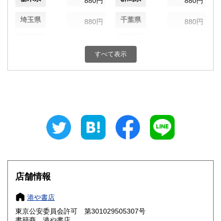
880円
880円
埼玉県
千葉県
880円
880円
東京都
神奈川県
880円
880円
すべて表示
新潟県
富山県
880円
880円
石川県
福井県
880円
880円
山梨県
長野県
880円
880円
岐阜県
静岡県
880円
880円
愛知県
三重県
880円
880円
滋賀県
京都府
1,010円
1,010円
店舗情報
大阪府
兵庫県
1,010円
1,010円
港や書店
奈良県
和歌山県
東京公安委員会許可 第301029505307号
1,010円
1,010円
書籍商 港や書店