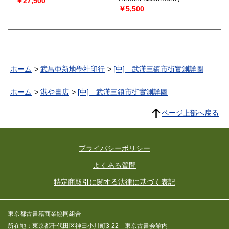
￥27,500
￥5,500
ホーム
武昌亜新地學社印行
[中] 武漢三鎮市街實測詳圖
ホーム
港や書店
[中] 武漢三鎮市街實測詳圖
ページ上部へ戻る
プライバシーポリシー
よくある質問
特定商取引に関する法律に基づく表記
東京都古書籍商業協同組合
所在地：東京都千代田区神田小川町3-22 東京古書会館内