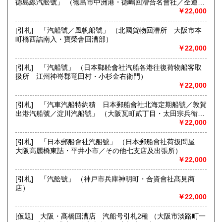
徳島線汽舩號」 （徳島市中洲港・徳嶋回漕合名會社／仝運輸
■建築土木史と都市史料■
部／仝支店）
￥22,000
●1996年の創業以来、25年に亘って刊行して参りました弊店
[引札] 「汽船號／風帆船號」 （北國貨物回漕所 大阪市本
古書目録 『CONSTRUCTION』ですが、店主健康上の都合に
町橋西詰南入・寶榮舎回漕部）
より 第75号 （2021年1月）を最後に途絶いたしております。
￥22,000
現在は刊行再開を目標に、営業を継続しながら養生に励んで
おります。
[引札] 「汽船號」 （日本郵舩會社汽船各港往復荷物船客取
●それまでは、在庫品と新収品のご紹介を『日本の古本屋』サ
扱所 江州神嵜郡竜田村・小杉金右衛門）
イト上で行って参ります。随時更新を予定しておりますの
￥22,000
で、ご蒐集やご研究に是非共ご利用下さい。
[引札] 「汽車汽船特約積 日本郵船會社北海定期船號／敦賀
沿線名：地下鉄丸の内線・三田線
出港汽船號／淀川汽船號」 （大阪瓦町貳丁目・太田宗兵衛本
最寄駅：茗荷谷駅徒歩10分・千石駅徒歩15分 ●健康上の都
店／その他八支店及び出張所）
￥22,000
合によりお客様のご招待を休止いたしております。恐縮です
が突然のご訪問はご遠慮願います。また、一般書の取り扱い
[引札] 「日本郵船會社汽船號」 （日本郵船會社荷扱問屋
はございません。
大阪高麗橋東詰・平井小市／その他七支店及出張所）
営業時間：●健康上の都合によりお客様のご招待を休止いたし
￥22,000
ております。恐縮ですが突然のご訪問はご遠慮願います。ま
た、一般書の取り扱いはございません。
[引札] 「汽舩號」 （神戸市兵庫神明町・合資會社髙見商
定休日：土曜・日曜・祝日
店）
￥22,000
書籍の買取について
●古書・古資料の買取りも行っております。お申し付け下さ
[仮題] 大阪・髙橋回漕店 汽船号引札2種 （大阪市淡路町一