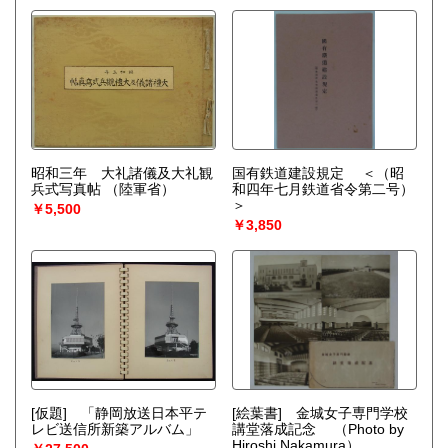
昭和三年 大礼諸儀及大礼観
国有鉄道建設規定 ＜（昭
兵式写真帖
（陸軍省）
和四年七月鉄道省令第二号）
＞
￥5,500
￥3,850
[仮題] 「静岡放送日本平テ
[絵葉書] 金城女子専門学校
レビ送信所新築アルバム」
講堂落成記念
（Photo by
Hiroshi Nakamura）