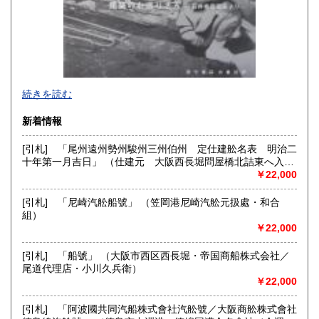
続きを読む
新着情報
[引札] 「尾州遠州勢州駿州三州伯州 定仕建舩名表 明治二
十年第一月吉日」 （仕建元 大阪西長堀問屋橋北詰東へ入・
鈴木良助）
￥22,000
[引札] 「尼崎汽舩船號」 （笠岡港尼崎汽舩元扱處・和合
組）
￥22,000
[引札] 「船號」 （大阪市西区西長堀・帝国商船株式会社／
尾道代理店・小川久兵衛）
￥22,000
【お盆期間の営業につきまして】 8月14日(金)から8月18日
(火)の間は休業とさせて頂きます。ご注文等に関する御対応
[引札] 「阿波國共同汽船株式會社汽舩號／大阪商舩株式會社
は19日(水)からとなります。何卒ご了承下さい。