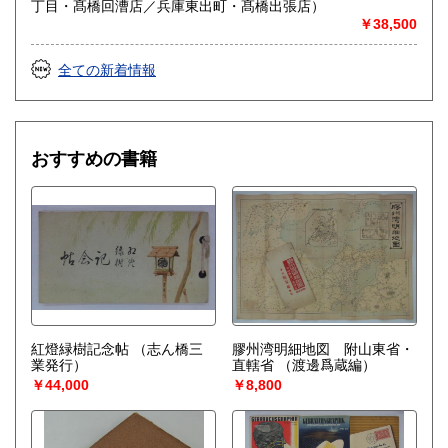
い。
丁目・髙橋回漕店／兵庫東出町・髙橋出張店）
●大変恐縮ですが、健康上の都合により出張買取を休止いたし
￥38,500
ております。宅急便による買取は引き続き行っておりますの
でご相談下さい。
全ての新着情報
取り扱い分野
社会科学、自然科学、美術工芸、近代文献
■建築土木史と都市史料■ 【建築史 土木史 都市計画史
おすすめの書籍
災害史 都市史 交通史 郷土史 旧植民地 産業史 博覧
会】
紅燈緑樹記念帖
（志ん橋三
膠州湾明細地図 附山東省・
業発行）
直轄省
（渡邊爲蔵編）
￥44,000
￥8,800