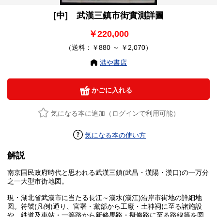
[中] 武漢三鎮市街實測詳圖
￥220,000
（送料：￥880 ～ ￥2,070）
港や書店
かごに入れる
気になる本に追加（ログインで利用可能）
気になる本の使い方
解説
南京国民政府時代と思われる武漢三鎮(武昌・漢陽・漢口)の一万分
之一大型市街地図。
現・湖北省武漢市に当たる長江～漢水(漢江)沿岸市街地の詳細地
図。符號(凡例)通り、官署・黨部から工廠・土神祠に至る諸施設
や、鉄道及車站・一等路から新修馬路・擬脩路に至る路線等を図