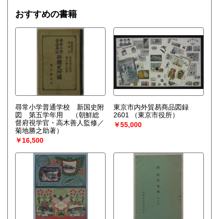
取り扱い分野
おすすめの書籍
社会科学、自然科学、美術工芸、近代文献
■建築土木史と都市史料■ 【建築史 土木史 都市計画史
災害史 都市史 交通史 郷土史 旧植民地 産業史 博覧
会】
尋常小学普通学校 新国史附
東京市内外貿易商品図録
図 第五学年用
（朝鮮総
2601
（東京市役所）
督府視学官・高木善人監修／
￥55,000
菊地勝之助著）
￥16,500