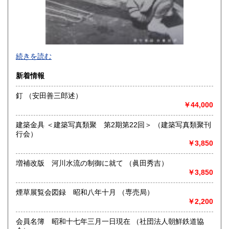
続きを読む
新着情報
釘 （安田善三郎述）
￥44,000
建築金具 ＜建築写真類聚 第2期第22回＞ （建築写真類聚刊
行会）
￥3,850
増補改版 河川水流の制御に就て （眞田秀吉）
￥3,850
煙草展覧会図録 昭和八年十月 （専売局）
■建築土木史と都市史料■
￥2,200
●1996年の創業以来、25年に亘って刊行して参りました弊店
古書目録 『CONSTRUCTION』ですが、店主健康上の都合に
会員名簿 昭和十七年三月一日現在 （社団法人朝鮮鉄道協
より 第75号 （2021年1月）を最後に途絶いたしております。