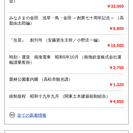
会）
現在は刊行再開を目標に、営業を継続しながら養生に励んで
￥33,000
おります。
●それまでは、在庫品と新収品のご紹介を『日本の古本屋』サ
みなさまの金田 浅草・鳥・金田 ＜創業七十周年記念＞ （高
イト上で行って参ります。随時更新を予定しておりますの
梨由太郎編）
で、ご蒐集やご研究に是非共ご利用下さい。
￥8,800
沿線名：地下鉄丸の内線・三田線
『住居』 創刊号 （安藤更生主幹／小野庄一編）
最寄駅：茗荷谷駅徒歩10分・千石駅徒歩15分 ●健康上の都
￥16,500
合によりお客様のご招待を休止いたしております。恐縮です
が突然のご訪問はご遠慮願います。また、一般書の取り扱い
時刻・運賃 南海電車 昭和5年10月 （南海鉄道株式会社運
はございません。
輸課乗客掛）
営業時間：●健康上の都合によりお客様のご招待を休止いたし
￥2,750
ております。恐縮ですが突然のご訪問はご遠慮願います。ま
た、一般書の取り扱いはございません。
栗林公園案内圖 （高松市観光課）
定休日：土曜・日曜・祝日
￥1,320
書籍の買取について
統制規程 昭和十九年九月 （関東土木建築統制組合）
●古書・古資料の買取りも行っております。お申し付け下さ
￥4,950
い。
●大変恐縮ですが、健康上の都合により出張買取を休止いたし
全ての新着情報
ております。宅急便による買取は引き続き行っておりますの
でご相談下さい。