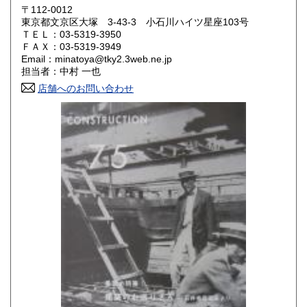
鳥取県
島根県
850円
850円
〒112-0012
東京都文京区大塚 3-43-3 小石川ハイツ星座103号
岡山県
広島県
850円
850円
ＴＥＬ：03-5319-3950
ＦＡＸ：03-5319-3949
Email：minatoya@tky2.3web.ne.jp
山口県
徳島県
850円
850円
担当者：中村 一也
香川県
店舗へのお問い合わせ
愛媛県
850円
850円
高知県
福岡県
850円
1,150円
佐賀県
長崎県
1,150円
1,150円
熊本県
大分県
1,150円
1,150円
宮崎県
鹿児島県
1,150円
1,150円
沖縄県
1,500円