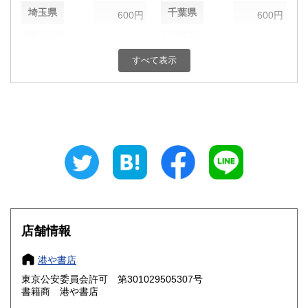
埼玉県
千葉県
600円
600円
東京都
神奈川県
600円
600円
すべて表示
新潟県
富山県
600円
600円
石川県
福井県
600円
600円
山梨県
長野県
600円
600円
岐阜県
静岡県
600円
600円
愛知県
三重県
600円
600円
滋賀県
京都府
720円
720円
店舗情報
大阪府
兵庫県
720円
720円
港や書店
奈良県
和歌山県
東京公安委員会許可 第301029505307号
720円
720円
書籍商 港や書店