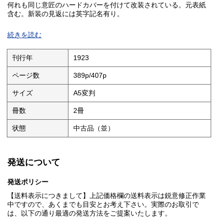
何れも同じ意匠のハードカバーを付けて改装されている。元表紙
含む。新装の見返には英字記名有り。
●『International Cities and Town Planning Exhibition. English
続きを読む
Catalogue. Jubilee exhibition, Gothenburg, Sweden, 1923.』
(389p)／英語版にはオーストリアから日本まで全参加国を所収し
ている。
刊行年
1923
●『Internationella stadsbyggnadsutställningen. Nordiska
ページ数
389p/407p
avdelningen: Danmark, Finland, Norge, Sverige. Katalog.
Jubileumsutställningen i Göteborg 1923.』(407p)／スウェーデン
サイズ
A5変判
語版には北欧4ヶ国のみ所収。特に自国スウェーデンについては英
語版よりも大幅に増補されている。／元表紙には少擦れ疵及び僅
冊数
2冊
シミ有り。
状態
中古品（並）
発送について
発送ポリシー
【送料表示につきまして】上記価格欄の送料表示は鋭意修正作業
中ですので、あくまでも目安とお考え下さい。実際のお取引で
は、以下の通り最適の発送方法をご提案いたします。