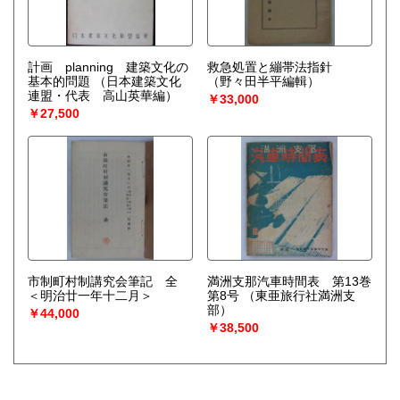
計画 planning 建築文化の
救急処置と繃帯法指針
基本的問題
（日本建築文化
（野々田半平編輯）
連盟・代表 高山英華編）
￥33,000
￥27,500
市制町村制講究会筆記 全
満洲支那汽車時間表 第13巻
＜明治廿一年十二月＞
第8号
（東亜旅行社満洲支
部）
￥44,000
￥38,500