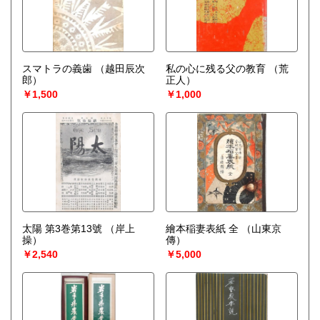
スマトラの義歯
（越田辰次
私の心に残る父の教育
（荒
郎）
正人）
￥1,500
￥1,000
太陽 第3巻第13號
（岸上
繪本稲妻表紙 全
（山東京
操）
傳）
￥2,540
￥5,000