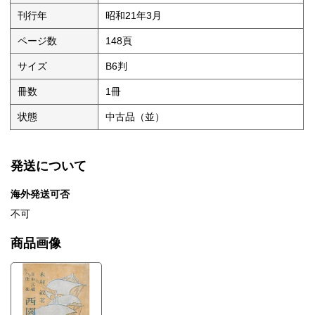
刊行年
昭和21年3月
ページ数
148頁
サイズ
B6判
冊数
1冊
状態
中古品（並）
発送について
海外発送可否
不可
商品画像