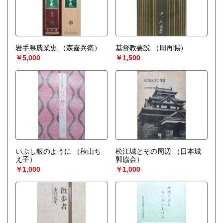
岩手県農業史
（森嘉兵衛）
基督教要説
（周再賜）
￥5,000
￥1,500
いぶし銀のように
（秋山ち
松江城とその周辺
（日本城
え子）
郭協会）
￥1,000
￥1,000