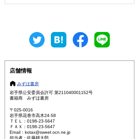
石川県
福井県
600円
600円
山梨県
長野県
600円
600円
岐阜県
静岡県
600円
600円
愛知県
三重県
600円
600円
滋賀県
京都府
600円
600円
大阪府
兵庫県
600円
600円
店舗情報
奈良県
和歌山県
600円
600円
みずほ書房
岩手県公安委員会許可 第211040001152号
鳥取県
島根県
600円
600円
書籍商 みずほ書房
岡山県
広島県
600円
600円
〒025-0016
岩手県花巻市高木24-58
ＴＥＬ：0198-23-5647
山口県
徳島県
600円
600円
ＦＡＸ：0198-23-5647
Email：kotax@sweet.ocn.ne.jp
香川県
愛媛県
600円
600円
担当者：佐藤耕太郎