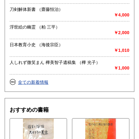
刀剣解体新書 （齋藤恒治）
￥4,000
浮世絵の幽霊 （粕 三平）
￥2,000
日本教育小史 （海後宗臣）
￥1,010
人しれず微笑まん 樺美智子遺稿集 （樺 光子）
￥1,000
全ての新着情報
おすすめの書籍