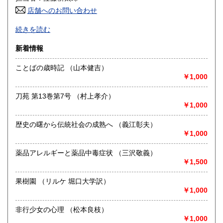
店舗へのお問い合わせ
高知県
福岡県
600円
600円
Mizuho Shobo Since 2012 書誌・郷土誌・貨幣文献・経済
続きを読む
史料などを取り扱っております。特に明治･大正･昭和(戦前)
佐賀県
長崎県
600円
600円
の古い稀少な文献を提供したいと思っております。通信販売
新着情報
を主としておりますので事務所と倉庫のみです。お問合せは
熊本県
大分県
600円
600円
Ｅメール又はＦＡＸでお願い致します。
ことばの歳時記 （山本健吉）
￥1,000
宮崎県
鹿児島県
沿線名：JR東北本線・東北新幹線
600円
600円
最寄駅：花巻駅・新花巻駅
刀苑 第13巻第7号 （村上孝介）
営業時間：10:00〜17:30
沖縄県
600円
￥1,000
定休日：日曜、祝日
歴史の曙から伝統社会の成熟へ （義江彰夫）
書籍の買取について
￥1,000
岩手県中部地区、花巻・北上を中心に対応致します、多少に
関らずお問合せください。
薬品アレルギーと薬品中毒症状 （三沢敬義）
￥1,500
取り扱い分野
果樹園 （リルケ 堀口大学訳）
歴史、社会科学
￥1,000
書誌・郷土誌・貨幣文献・経済史料
非行少女の心理 （松本良枝）
￥1,000