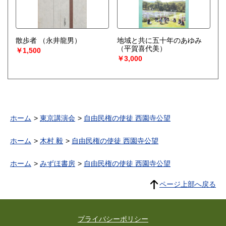
散歩者
（永井龍男）
地域と共に五十年のあゆみ
（平賀喜代美）
￥1,500
￥3,000
ホーム
東京講演会
自由民権の使徒 西園寺公望
ホーム
木村 毅
自由民権の使徒 西園寺公望
ホーム
みずほ書房
自由民権の使徒 西園寺公望
ページ上部へ戻る
プライバシーポリシー