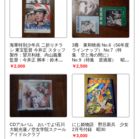
海軍特別少年兵 二折りチラ
3冊 東和映画 No.6（56年度
シ 東宝監督 今井正 スタッフ
ラインナップ） No.7（特
製作：望月利雄、内山義重
集 空と海の間に）
監督：今井正 脚本：鈴木尚
No.9（特集 居酒屋） 昭和
之 撮影：岡崎宏三 美術：村
31年発行出版社 東和映画
￥2,000
￥2,500
木与四郎 録音：林穎四郎 照
明：羽田昭三 編集：黒岩義
民 助監督：河崎義祐 製作担
当者：橋本利明 音楽：佐藤
勝キャスト 工藤上等兵曹：
地井武男 吉永中尉：佐々木
勝彦 江波洋一：佐山泰三 橋
本治：粕谷正治 宮本平太：
福崎和宏 栗本武：高塚徹 林
拓二：中村まなぶ 橋本ぎ
ん：小川真由美 江波史子：
山岡久乃 林弥吉：加藤武 林
CDアルバム おいでよ!石川
にじ姫物語 野呂新兵 少女
八重：荒木道子 江波貞雄：
大観光蓮ノ空女学院スクール
2月号付録 昭30
内藤武敏 他吉：大滝秀治 す
アイドルクラブ
￥3,000