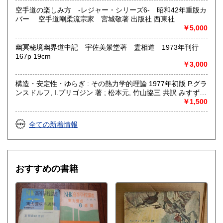
空手道の楽しみ方 -レジャー・シリーズ6- 昭和42年重版カ
バー 空手道剛柔流宗家 宮城敬著 出版社 西東社
￥5,000
幽冥秘境幽界道中記 宇佐美景堂著 霊相道 1973年刊行
167p 19cm
￥3,000
構造・安定性・ゆらぎ : その熱力学的理論 1977年初版 P.グラ
ンスドルフ, I.プリゴジン 著 ; 松本元, 竹山協三 共訳 みすず書
房〈熱力学の方法を、平衡はもとより非線形性や不安定性を
￥1,500
も含むあらゆる現象へ拡張できないであろうか？ ……新し
い「構造」は常に不安定性の結果として出現する。すなわち
全ての新着情報
それはゆらぎから生じるものである。ふつうはゆらぎが生じ
ると、系をもとの乱れのない状態に戻そうとする動きが続い
て起るが、新しい構造が形成される場合には、反対にゆらぎ
は増幅される。……安定性の理論を不可逆過程の熱力学に結
びつけ、ゆらぎの巨視的理論を包含する一般化された熱力学
おすすめの書籍
を作り上げなくてはならない。〉散逸構造の理論で、1977
年、ノーベル化学賞を受賞したプリゴジンの、グランスドル
フとの共著による初期の著作。開放系に現れる構造の問題
を、非平衡熱力学の立場から、物理学、化学、生物学につい
て、統一的な観点からの説明を試みる。