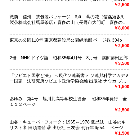
るグラフ雑誌の臨時増刊号です。当時の儀式の様子や関連行
￥2,500
書籍の買取について
事を写した貴重な写真や解説が多数収録されています。
古本・骨董品の出張買取のお申込み・ご予約は、お電話・ま
戦前 信州 茶包装パッケージ 6点 蔦の花（信劦須坂町
たはメールにて承っております。 お気軽にお問合わせくださ
製茶株式会社蔦屋茶店）喜多の山（長野市大門町 喜多の園
い。
本店）西沢園（長野県中堅町 西澤園本舗）梅の花（信州須
￥8,000
出張費は無料です。旧家、蔵のあるお宅、昭和40年以前の古
坂市梅の園茶店）奈良此園（信州中野町 西澤茶舗）美泉瀧
いお宅の買取は、遠方でも大歓迎です。
（信州長野市新町 茶間屋美濃久商店）瀧の音（信濃吉田本
東京の公園110年 東京都建設局公園緑地部 ページ数 394p
町 瀧澤又右衛門）
￥2,500
取り扱い分野
2冊 NHK ドイツ語 昭和35年4月号 8月号 講師藤田五郎
社会科学、美術工芸、古典籍、近代文献、外国書
￥3,500
「ソビエト国家と法」 ＜現代ソ連新書＞ ソ連邦科学アカデミ
ー国家・法研究所ソビエト政治学協会編 出版社 ナウカ プロ
グレス出版所 刊行年 １９７２年 ページ数 406p
￥1,500
あゆみ 第4号 旭川北高等学校生徒会 昭和35年発行 全
１１２ページ
￥2,500
山谷・キューバ・フォーク : 1965～1978 変歴誌 山谷のキ
リスト者 田頭道登 著 出版社 三友会 刊行年 昭54 ページ数
229p サイズ 19cm 状態 中古品（並）帯痛み
￥1,500