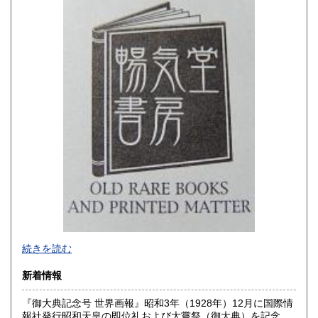
佐賀県
長崎県
180円
180円
熊本県
大分県
180円
180円
宮崎県
鹿児島県
180円
180円
沖縄県
180円
-
続きを読む
沿線名：西武新宿線
新着情報
最寄駅：花小金井
営業時間：10:00〜18:00
『御大典記念号 世界画報』昭和3年（1928年）12月に国際情
定休日：不定休
報社発行昭和天皇の即位礼および大嘗祭（御大典）を記念す