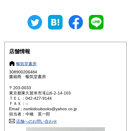
岐阜県
静岡県
180円
180円
愛知県
三重県
180円
180円
滋賀県
京都府
180円
180円
大阪府
兵庫県
180円
180円
店舗情報
奈良県
和歌山県
180円
180円
暢気堂書房
308900206484
鳥取県
島根県
180円
180円
書籍商 暢気堂書房
岡山県
広島県
180円
180円
〒203-0033
東京都東久留米市滝山6-2-14-103
ＴＥＬ：042-427-9144
山口県
徳島県
180円
180円
ＦＡＸ：--
Email：nonkidoubooks@yahoo.co.jp
香川県
愛媛県
180円
180円
担当者：中橋 英一郎
店舗へのお問い合わせ
高知県
福岡県
180円
180円