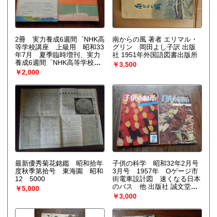
2冊 実力養成6週間゜NHK高
南からの風 著者 エリマル・
等学校講座 上級用 昭和33
グリン 岡田よし子訳 出版
年7月 夏季臨時増刊、実力
社 1951年外国語図書出版所
養成6週間゜NHK高等学校講
￥3,500
座 上級用 昭和34年7月
￥2,000
夏季臨時増刊 出版社 NHKサ
ービスセンター
最新優秀菊花銘鑑 昭和拾年
子供の科学 昭和32年2月号
度秋季第拾号 東海園 昭和
3月号 1957年 Oゲージ市
12 5000
街電車設計図 速くなる日本
のバス 他 出版社 誠文堂新
￥5,000
光社
￥3,000