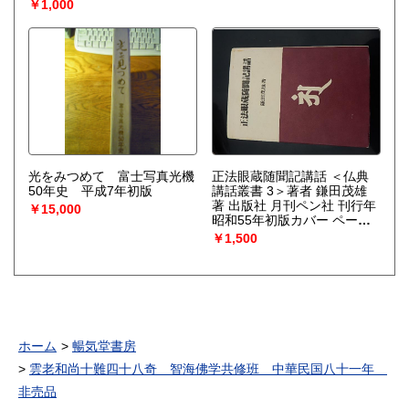
ず：佐々木すみ江 宮本吾
￥1,000
市：三國連太郎 栗本昌子：
奈良岡朋子 山中中尉：森下
哲夫 原分隊長：近藤宏 国枝
少尉：辻萬長 小川憲兵：蔵
一彦 分隊士：遠藤征慈 教班
長：高橋義治 老和尚：加藤
嘉 食堂のおかみ：加藤土代
子 兵事係：沢村いき雄
光をみつめて 富士写真光機
正法眼蔵随聞記講話 ＜仏典
50年史 平成7年初版
講話叢書 3＞著者 鎌田茂雄
著 出版社 月刊ペン社 刊行年
￥15,000
昭和55年初版カバー ページ
数 308p
￥1,500
ホーム
暢気堂書房
雲老和尚十難四十八奇 智海佛学共修班 中華民国八十一年
非売品