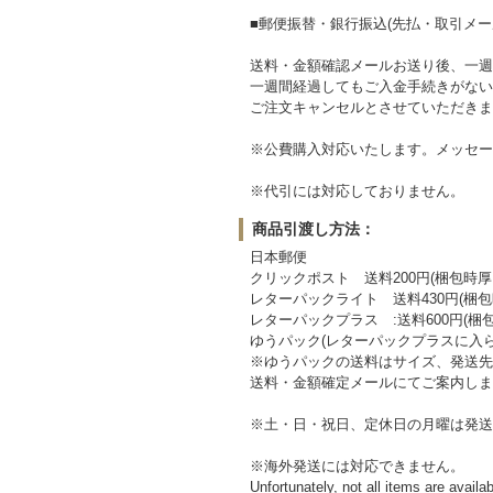
■郵便振替・銀行振込(先払・取引メ
送料・金額確認メールお送り後、一週
一週間経過してもご入金手続きがない
ご注文キャンセルとさせていただきま
※公費購入対応いたします。メッセー
※代引には対応しておりません。
商品引渡し方法：
日本郵便
クリックポスト 送料200円(梱包時
レターパックライト 送料430円(梱包
レターパックプラス :送料600円(梱
ゆうパック(レターパックプラスに入
※ゆうパックの送料はサイズ、発送先
送料・金額確定メールにてご案内しま
※土・日・祝日、定休日の月曜は発送
※海外発送には対応できません。
Unfortunately, not all items are availa