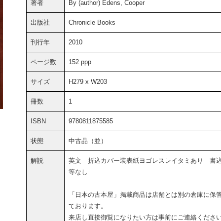
著者
By (author) Edens, Cooper
出版社
Chronicle Books
刊行年
2010
ページ数
152 ppp
サイズ
H279 x W203
冊数
1
ISBN
9780811875585
状態
中古品（並）
解説
英文 折込カバー装表紙ヨゴレスレイタミあり 書
等なし
「日本の古本屋」掲載商品は店舗とは別の倉庫に保
ております。
来店し直接御覧になりたい方は事前にご連絡くださ