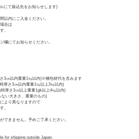
ールにて振込先をお知らせします)
間以内にご入金ください。
場合は
す。
ジ欄にてお知らせください。
厚さ3㎝以内重量1㎏以内)※梱包材代を含みます
時厚さ3㎝以内重量1㎏以上3㎏以内)
包時厚さ3㎝以上重量1gk以上4㎏以内)
らない大きさ、重量のもの)
により異なりますので
す。
ができません。予めご了承ください。
ble for shipping outside Japan.