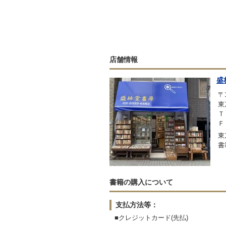
店舗情報
盛
〒1
東
Ｔ
Ｆ
東
書
書籍の購入について
支払方法等：
■クレジットカード(先払)