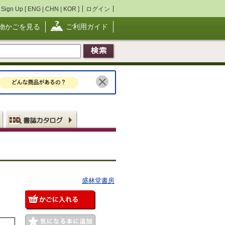
Sign Up [
ENG
|
CHN
|
KOR
]
ログイン
物かごを見る
ご利用ガイド
盛林堂書房