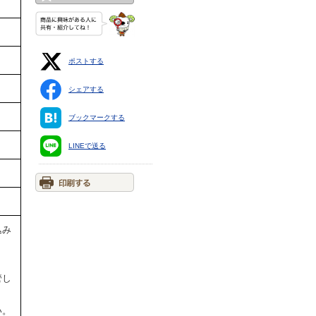
ポストする
シェアする
ブックマークする
LINEで送る
込み
管し
い。