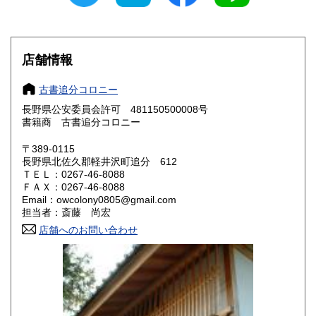
滋賀県
京都府
600円
600円
大阪府
兵庫県
600円
600円
店舗情報
奈良県
和歌山県
600円
600円
古書追分コロニー
長野県公安委員会許可 481150500008号
鳥取県
島根県
600円
600円
書籍商 古書追分コロニー
岡山県
広島県
600円
600円
〒389-0115
長野県北佐久郡軽井沢町追分 612
ＴＥＬ：0267-46-8088
山口県
徳島県
600円
600円
ＦＡＸ：0267-46-8088
Email：owcolony0805@gmail.com
香川県
愛媛県
600円
600円
担当者：斎藤 尚宏
店舗へのお問い合わせ
高知県
福岡県
600円
600円
佐賀県
長崎県
600円
600円
熊本県
大分県
600円
600円