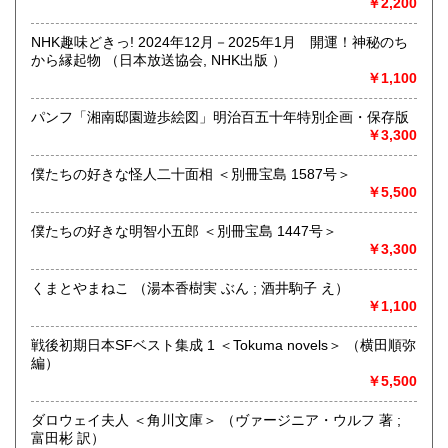
￥2,200
「日本の古本屋」で販売している古本は、隣りの「文化磁場
油や」で一部展示販売も春～秋にしています、堀辰雄、立原
NHK趣味どきっ! 2024年12月－2025年1月 開運！神秘のち
道造、加藤周一などのゆかりの土地柄です。信州にお越しの
から縁起物 （日本放送協会, NHK出版 ）
場合はどうぞお立ち寄り下さい。
￥1,100
沿線名：しなの鉄道
パンフ「湘南邸園遊歩絵図」明治百五十年特別企画・保存版
最寄駅：信濃追分駅
￥3,300
営業時間：12:00〜17:00
定休日：火・水曜日(夏季:毎日営業、冬季:天気次第)
僕たちの好きな怪人二十面相 ＜別冊宝島 1587号＞
￥5,500
書籍の買取について
僕たちの好きな明智小五郎 ＜別冊宝島 1447号＞
◇近隣であれば書籍の買取をしています。少数であれば店へ
￥3,300
の持ち込み、あるいは量が多い場合はまずは電話などで相談
をさせていただくこともあります。
くまとやまねこ （湯本香樹実 ぶん ; 酒井駒子 え）
￥1,100
買取が出来る本とそうでない本があります、メール・電話等
で連絡頂ければと思います。
戦後初期日本SFベスト集成 1 ＜Tokuma novels＞ （横田順弥
編）
取り扱い分野
￥5,500
哲学宗教、歴史、社会科学、美術工芸、外国文学、趣味、サ
ブカルチャー、古書一般（その他）
ダロウェイ夫人 ＜角川文庫＞ （ヴァージニア・ウルフ 著 ;
富田彬 訳）