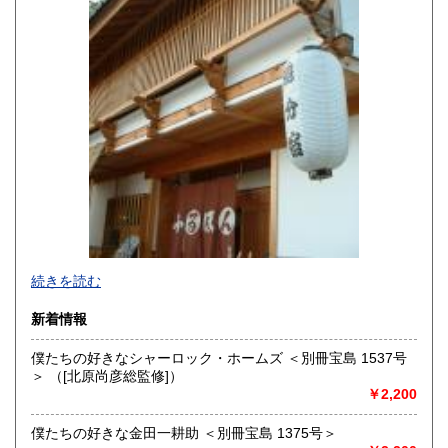
宮崎県
鹿児島県
600円
600円
沖縄県
600円
続きを読む
新着情報
僕たちの好きなシャーロック・ホームズ ＜別冊宝島 1537号
＞ （[北原尚彦総監修]）
追分コロニーは「豊かな暮らし」をテーマにした「村の古本
￥2,200
屋」です。人が精神的に豊かな生活を送るための 様々な遊び
的「衣・食・住、アート、音楽、旅、 趣味、健康、文芸、経
僕たちの好きな金田一耕助 ＜別冊宝島 1375号＞
済、社会、哲学、政治」 等の幅広いテーマを扱います。