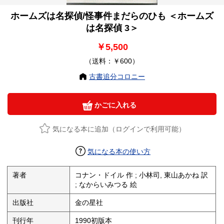
ホームズは名探偵/怪事件まだらのひも ＜ホームズ
は名探偵 3＞
￥5,500
（送料：￥600）
古書追分コロニー
かごに入れる
気になる本に追加（ログインで利用可能）
気になる本の使い方
著者
コナン・ドイル 作 ; 小林司, 東山あかね 訳
; なからいみつる 絵
出版社
金の星社
刊行年
1990初版本