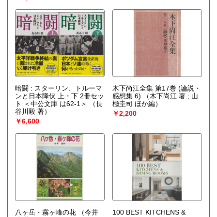
暗闘 : スターリン、トルーマ
木下尚江全集 第17巻 (論説・
ンと日本降伏 上・下 2冊セッ
感想集 6)
（木下尚江 著 ; 山
ト ＜中公文庫 は62-1＞
（長
極圭司 ほか編）
谷川毅 著）
￥2,200
￥6,600
八ヶ岳・霧ヶ峰の花
（今井
100 BEST KITCHENS &