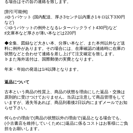
る場合はその旨の連絡を致します。
[割引可能例]
♪ゆうパケット (国内配送、厚さ3センチ以内重さ1キロ以下330円
など)
◇ゆうパケットの例外となるレターパックライト430円)など
♯文庫本など厚さが薄い本などは220円
◆全集、図録など大きい本、分厚い本など、また本州以外など送
料に例外があります。その場合には、在庫確認の連絡時に在庫の
状態などと合わせて連絡を差し上げて注文確定を致します。
♭また海外送付は、国際郵便の実費となります。
年末・年始の発送は1/4以降となります。
返品について
古本という商品の性質上、商品の状態を理由にした返品・交換は
原則的に受けつけておりません。当店は注意して商品管理をして
いますが、過失等あれば、商品到着後2日以内にまずメールでお知
らせ下さい。
何らかの理由で(商品の状態以外の理由で)返品となる場合でも、
(小古書店を維持していくために)返品に係るコストはお客様にご負
担をお願いします。