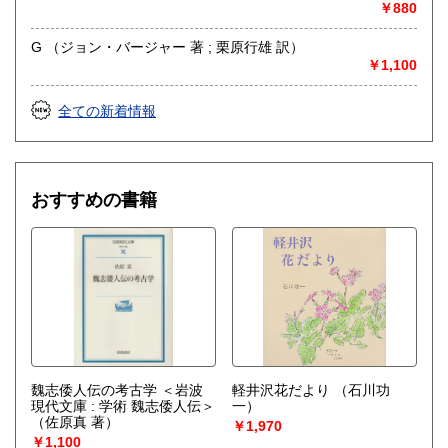
￥880
G （ジョン・バージャー 著 ; 栗原行雄 訳）
￥1,100
全ての新着情報
おすすめの書籍
魏志倭人伝の考古学 ＜岩波
軽井沢花だより
（石川功
現代文庫 : 学術 魏志倭人伝＞
一）
（佐原真 著）
￥1,970
￥1,100