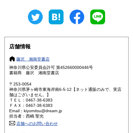
岐阜県
静岡県
185円
185円
愛知県
三重県
185円
185円
滋賀県
京都府
185円
185円
大阪府
兵庫県
185円
185円
店舗情報
奈良県
和歌山県
185円
185円
藤沢 湘南堂書店
神奈川県公安委員会許可 第452660000446号
鳥取県
島根県
185円
185円
書籍商 藤沢 湘南堂書店
岡山県
広島県
185円
185円
〒253-0054
神奈川県茅ヶ崎市東海岸南6-5-12【ネット通販のみで、実店
舗はございません。】
山口県
徳島県
185円
185円
ＴＥＬ：0467-38-6383
ＦＡＸ：0467-38-6383
香川県
愛媛県
185円
185円
Email：kiyomitsu@dream.jp
担当者：西嶋 聖光
高知県
福岡県
185円
185円
店舗へのお問い合わせ
良書・古書とサブカルチャーの陰と陽。国史・軍事・宗教・