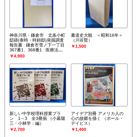
神奈川県・鎌倉市 北条小町
書道史大観 ＜昭和16年＞
邸跡(泰時・時頼邸)発掘調査
（川谷賢）
報告書 : 鎌倉市雪ノ下一丁目
￥1,500
367番1、368番1 : 医療法人
養生院介護老人保健施設かま
￥4,900
くらしるばーほーむ用地
(附図3点付き)
（北条小町邸
跡発掘調査団：編集）
新しい中学校理科授業プラ
アイデア別冊 アメリカ人の
ン 1～3 全3冊揃
（小暮陽
心の故郷を描く
（ポール・
三・小林学：編）
デイビス）
￥2,700
￥1,400