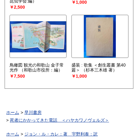
昆虫学会:編）
￥1,000
￥2,500
鳥瞰図 観光の和歌山 金子常
盛装 : 歌集 ＜創生叢書 第40
光作
（和歌山市役所：編）
篇＞
（杉本三木雄 著）
￥7,500
￥1,000
ホーム
早川書房
死者にかかってきた電話 ＜ハヤカワノヴェルズ＞
ホーム
ジョン・ル・カレ：著 宇野利泰：訳