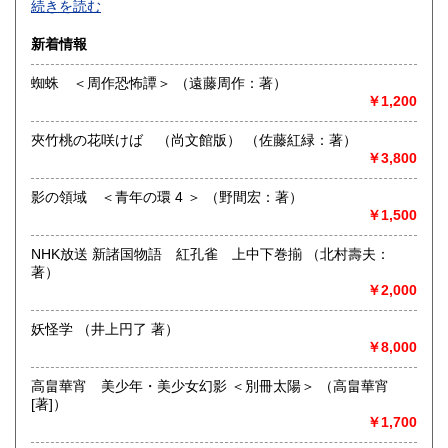
佐賀県
長崎県
185円
185円
続きを読む
文芸・芸能・美術・工芸・趣味書より、CD・DVD・古書漫
画・同人誌・トレカ・おもちゃ…。明治・大正・昭和と平成
熊本県
大分県
新着情報
185円
185円
の新旧書籍とおもちゃ混在乱舞のちらし寿司書店。江戸のト
ッピングもあります。
蜘蛛 ＜周作恐怖譚＞ （遠藤周作：著）
宮崎県
鹿児島県
185円
185円
￥1,200
沿線名：東海道線
最寄駅：茅ヶ崎駅
沖縄県
185円
夾竹桃の花咲けば （尚文館版） （佐藤紅緑：著）
営業時間：平日・祝日:9:00～15:00 土日:休日【※7月23日
￥3,800
(木)は臨時休業日とさせて頂きます。 ご不便をお掛けいたし
まして誠に申し訳ございません。】
定休日：土曜日・日曜日
影の領域 ＜青年の環 4 ＞ （野間宏：著）
￥1,500
書籍の買取について
NHK放送 新諸国物語 紅孔雀 上中下巻揃 （北村壽夫：
-
著）
￥2,000
取り扱い分野
妖怪学 （井上円了 著）
哲学宗教、歴史、美術工芸、趣味、サブカルチャー
￥8,000
高畠華宵 美少年・美少女幻影 ＜別冊太陽＞ （高畠華宵
[著]）
￥1,700