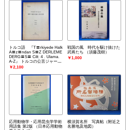
トルコ語 『T〓rkiyede Halk
戦国の風 時代を駆け抜けた
A〓z〓ndan S〓Z DERLEME
武将たち
（須藤茂樹）
DERG〓S〓 Cilt: 4 . Ulama.
￥1,000
A-Z』 トルコの公言ジャーナ
ル 第4巻 . A-Z
￥2,100
応用動物学・応用昆虫学学術
横須賀名所 写真帖（附近之
用語集 第2版
（日本応用動物
名勝地及地図）