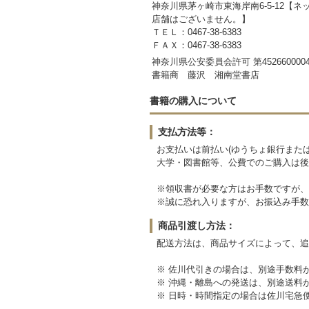
神奈川県茅ヶ崎市東海岸南6-5-12【
店舗はございません。】
ＴＥＬ：0467-38-6383
ＦＡＸ：0467-38-6383
神奈川県公安委員会許可 第4526600004
書籍商 藤沢 湘南堂書店
書籍の購入について
支払方法等：
お支払いは前払い(ゆうちょ銀行または
大学・図書館等、公費でのご購入は後
※領収書が必要な方はお手数ですが、
※誠に恐れ入りますが、お振込み手数
商品引渡し方法：
配送方法は、商品サイズによって、追
※ 佐川代引きの場合は、別途手数料
※ 沖縄・離島への発送は、別途送料
※ 日時・時間指定の場合は佐川宅急