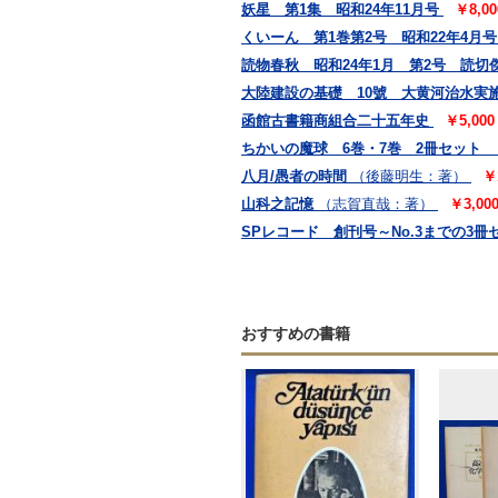
妖星 第1集 昭和24年11月号
￥8,0
くいーん 第1巻第2号 昭和22年4月号
読物春秋 昭和24年1月 第2号 読切
大陸建設の基礎 10號 大黄河治水実
函館古書籍商組合二十五年史
￥5,00
ちかいの魔球 6巻・7巻 2冊セット
八月/愚者の時間
（後藤明生：著）
￥
山科之記憶
（志賀直哉：著）
￥3,0
SPレコード 創刊号～No.3までの3冊
おすすめの書籍