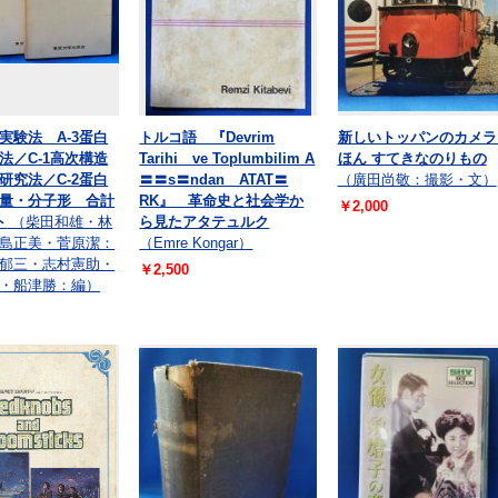
実験法 A-3蛋白
トルコ語 『Devrim
新しいトッパンのカメラ
法／C-1高次構造
Tarihi ve Toplumbilim A
ほん すてきなのりもの
研究法／C-2蛋白
〓〓s〓ndan ATAT〓
（廣田尚敬：撮影・文）
量・分子形 合計
RK』 革命史と社会学か
￥2,000
ト
（柴田和雄・林
ら見たアタテュルク
島正美・菅原潔：
（Emre Kongar）
郁三・志村憲助・
￥2,500
・船津勝：編）