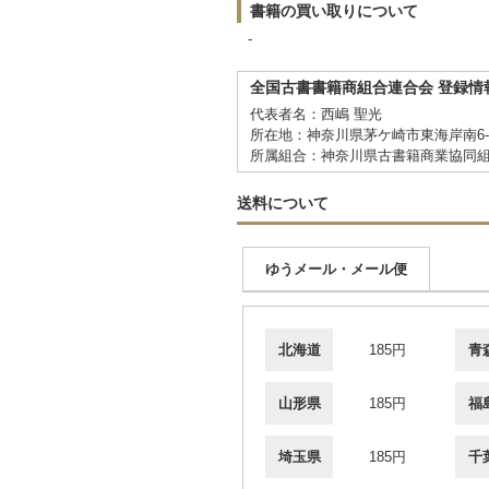
書籍の買い取りについて
-
全国古書書籍商組合連合会 登録情
代表者名：西嶋 聖光
所在地：神奈川県茅ケ崎市東海岸南6-5
所属組合：神奈川県古書籍商業協同
送料について
ゆうメール・メール便
北海道
185円
青
山形県
185円
福
埼玉県
185円
千