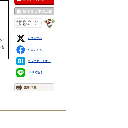
ポストする
体小
るも
シェアする
ブックマークする
LINEで送る