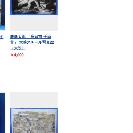
え
勝新太郎 「座頭市 千両
首」 大映スチール写真22
（大映）
￥4,000