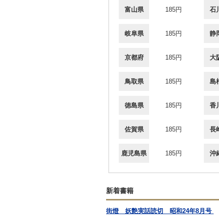
富山県
185円
石
岐阜県
185円
静
京都府
185円
大
鳥取県
185円
島
徳島県
185円
香
佐賀県
185円
長
鹿児島県
185円
沖
新着書籍
街燈 妖艶実話読切 昭和24年8月号