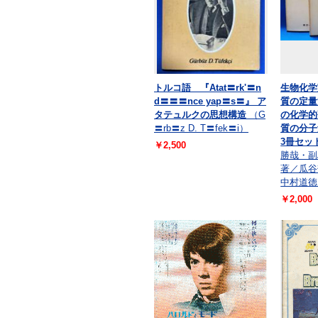
トルコ語 『Atat〓rk'〓n
生物化学
d〓〓〓nce yap〓s〓』 ア
質の定量
タテュルクの思想構造
（G
の化学的
〓rb〓z D. T〓fek〓i）
質の分子
3冊セッ
￥2,500
勝哉・副
著／瓜谷
中村道徳
￥2,000