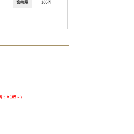
宮崎県
185円
送料：￥185～）