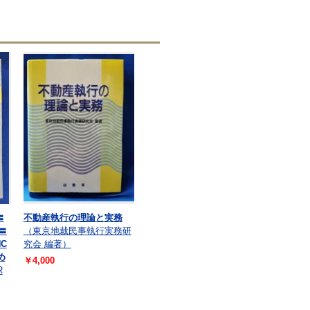
〓
不動産執行の理論と実務
Z〓
（東京地裁民事執行実務研
NC
究会 編著）
め
￥4,000
R