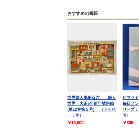
おすすめの書籍
世界婦人風俗双六 婦人
ヒマラヤ
世界 大正6年新年號附録
毎日ノン
(第12巻第１号)
（明石精
リーズ ;
一：画）
著）
￥15,000
￥600