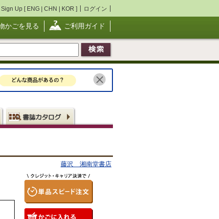
Sign Up [
ENG
|
CHN
|
KOR
]
ログイン
物かごを見る
ご利用ガイド
藤沢 湘南堂書店