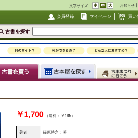
お知らせ
文字サイズ
会員登録
マイページ
買い
古書を探す
￥1,700
（送料：￥185）
著者
篠原勝之：著