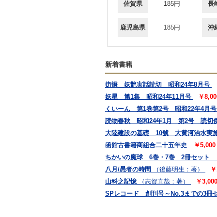
佐賀県
185円
長
鹿児島県
185円
沖
新着書籍
街燈 妖艶実話読切 昭和24年8月号
妖星 第1集 昭和24年11月号
￥8,0
くいーん 第1巻第2号 昭和22年4月号
読物春秋 昭和24年1月 第2号 読切
大陸建設の基礎 10號 大黄河治水実
函館古書籍商組合二十五年史
￥5,00
ちかいの魔球 6巻・7巻 2冊セット
八月/愚者の時間
（後藤明生：著）
￥
山科之記憶
（志賀直哉：著）
￥3,0
SPレコード 創刊号～No.3までの3冊