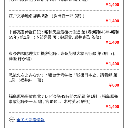
最寄駅：本山駅 5番出口
￥1,400
営業時間：13:00〜17:00
定休日：日曜日 月曜日
江戸文学地名辞典 8版 （浜田義一郎 (著) ）
￥1,400
書籍の買取について
卜部亮吾侍従日記 : 昭和天皇最後の側近 第1巻(昭和45年-昭和
-
59年) 第1刷 （卜部亮吾 著 ; 御厨貴, 岩井克己 監修）
￥1,400
取り扱い分野
東条内閣総理大臣機密記録 : 東条英機大将言行録 第2刷 （伊
総記、哲学宗教、歴史、社会科学、自然科学、美術工芸、国
藤隆 ほか編）
語国文、外国文学、古典籍、近代文献、趣味、外国書、古書
￥1,400
一般（その他）
戦後史をよみなおす : 駿台予備学校「戦後日本史」講義録 第
1刷 （福井紳一 著）
￥800
福島原発事故東電テレビ会議49時間の記録 第1刷 （福島原発
事故記録チーム 編 ; 宮﨑知己, 木村英昭 解説）
￥1,400
全ての新着情報