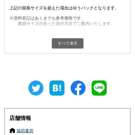
上記の規格サイズを超えた場合はゆうパックとなります。
※送料表記はあくまでも参考価格です。
書籍サイズの合った送付方法でご案内いたします。
北海道
青森県
1,590円
990円
すべて表示
岩手県
宮城県
990円
990円
秋田県
山形県
990円
990円
福島県
茨城県
990円
880円
栃木県
群馬県
880円
880円
埼玉県
千葉県
880円
880円
東京都
神奈川県
880円
880円
店舗情報
新潟県
富山県
880円
880円
脇田書房