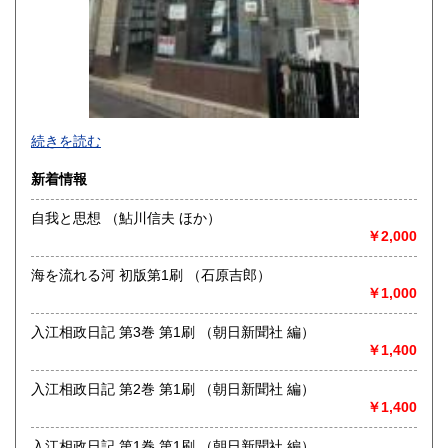
990円
990円
高知県
福岡県
990円
1,150円
佐賀県
長崎県
1,150円
1,150円
熊本県
大分県
1,150円
1,150円
続きを読む
宮崎県
鹿児島県
1,150円
1,150円
新着情報
沖縄県
1,450円
自我と思想 （鮎川信夫 ほか）
￥2,000
海を流れる河 初版第1刷 （石原吉郎）
￥1,000
入江相政日記 第3巻 第1刷 （朝日新聞社 編）
￥1,400
入江相政日記 第2巻 第1刷 （朝日新聞社 編）
￥1,400
専門書5,000冊在庫
沿線名：地下鉄 東山線・名城線
入江相政日記 第1巻 第1刷 （朝日新聞社 編）