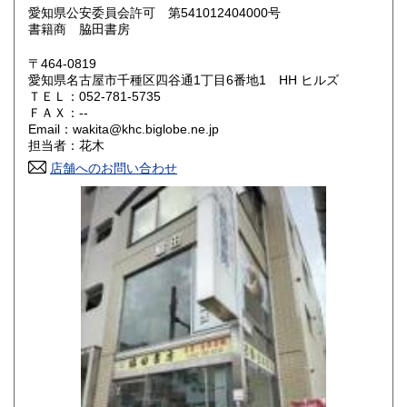
愛知県公安委員会許可 第541012404000号
石川県
福井県
880円
880円
書籍商 脇田書房
山梨県
長野県
880円
880円
〒464-0819
愛知県名古屋市千種区四谷通1丁目6番地1 HH ヒルズ
岐阜県
静岡県
880円
880円
ＴＥＬ：052-781-5735
ＦＡＸ：--
Email：wakita@khc.biglobe.ne.jp
愛知県
三重県
820円
880円
担当者：花木
店舗へのお問い合わせ
滋賀県
京都府
880円
880円
大阪府
兵庫県
880円
880円
奈良県
和歌山県
880円
880円
鳥取県
島根県
990円
990円
岡山県
広島県
990円
990円
山口県
徳島県
990円
990円
香川県
愛媛県