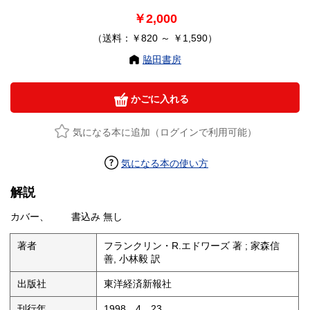
￥2,000
（送料：￥820 ～ ￥1,590）
脇田書房
かごに入れる
気になる本に追加（ログインで利用可能）
気になる本の使い方
解説
カバー、 書込み 無し
著者
フランクリン・R.エドワーズ 著 ; 家森信
善, 小林毅 訳
出版社
東洋経済新報社
刊行年
1998、4，23