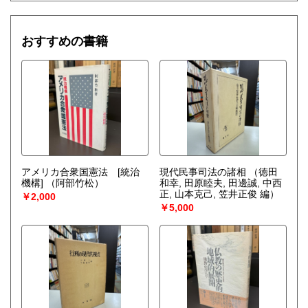
おすすめの書籍
アメリカ合衆国憲法 [統治
現代民事司法の諸相
（徳田
機構]
（阿部竹松）
和幸, 田原睦夫, 田邊誠, 中西
正, 山本克己, 笠井正俊 編）
￥2,000
￥5,000