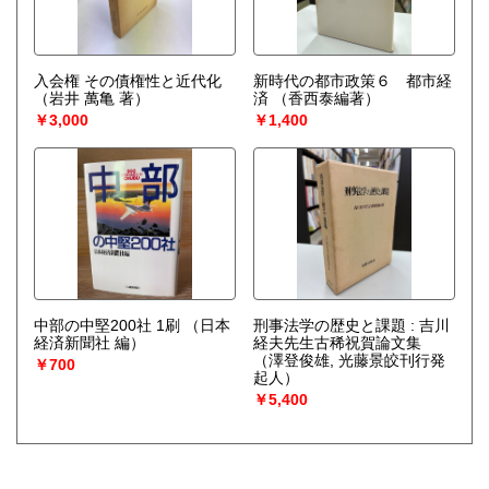
入会権 その債権性と近代化
新時代の都市政策６ 都市経
（岩井 萬亀 著）
済
（香西泰編著）
￥3,000
￥1,400
中部の中堅200社 1刷
（日本
刑事法学の歴史と課題 : 吉川
経済新聞社 編）
経夫先生古稀祝賀論文集
（澤登俊雄, 光藤景皎刊行発
￥700
起人）
￥5,400