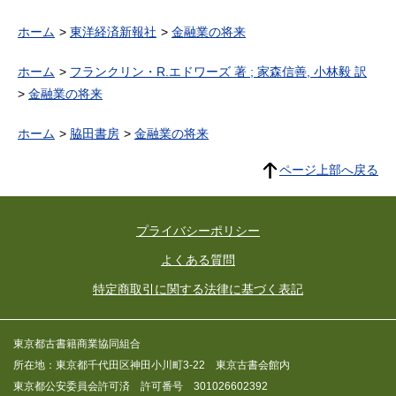
ホーム
東洋経済新報社
金融業の将来
ホーム
フランクリン・R.エドワーズ 著 ; 家森信善, 小林毅 訳
金融業の将来
ホーム
脇田書房
金融業の将来
ページ上部へ戻る
プライバシーポリシー
よくある質問
特定商取引に関する法律に基づく表記
東京都古書籍商業協同組合
所在地：東京都千代田区神田小川町3-22 東京古書会館内
東京都公安委員会許可済 許可番号 301026602392