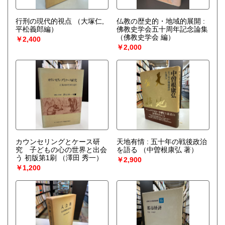
行刑の現代的視点
（大塚仁,
仏教の歴史的・地域的展開 :
平松義郎編）
佛教史学会五十周年記念論集
（佛教史学会 編）
￥2,400
￥2,000
カウンセリングとケース研
天地有情 : 五十年の戦後政治
究 子どもの心の世界と出会
を語る
（中曽根康弘 著）
う 初版第1刷
（澤田 秀一）
￥2,900
￥1,200