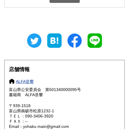
石川県
福井県
600円
600円
山梨県
長野県
600円
600円
岐阜県
静岡県
600円
600円
愛知県
三重県
600円
600円
滋賀県
京都府
600円
600円
大阪府
兵庫県
600円
600円
店舗情報
奈良県
和歌山県
600円
600円
ALFA音響
富山県公安委員会 第501340000095号
鳥取県
島根県
600円
600円
書籍商 ALFA音響
岡山県
広島県
600円
600円
〒939-1518
富山県南砺市松原1232-1
ＴＥＬ：090-3406-3920
山口県
徳島県
600円
600円
ＦＡＸ：--
Email：yohaku.main@gmail.com
香川県
愛媛県