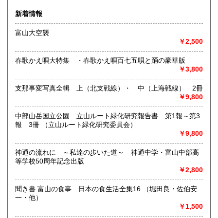
沿線名：城端線
新着情報
最寄駅：福野
営業時間：14時～18時
富山大空襲
定休日：不定休
￥2,500
書籍の買取について
春歌かえ唄大特集 ・春歌かえ唄百七五唄と踊の豪華版
書籍全般、古道具、骨董など、古物全般の買取を致します。
￥3,800
持ち込み歓迎。
近県は出張買取致します。
支那事変写真全輯 上（北支戦線）・ 中（上海戦線） 2冊
￥9,800
取り扱い分野
中部山岳国立公園 立山ルート緑化研究報告書 第1報～第3
哲学宗教、歴史、社会科学、自然科学、美術工芸、趣味、サ
報 3冊 （立山ルート緑化研究委員会）
ブカルチャー
￥9,800
民俗、民芸、オーディオ、料理
神通の流れに ～私達の歩いた道～ 神通中学・富山中部高
等学校50周年記念出版
￥2,800
聞き書 富山の食事 日本の食生活全集16 （堀田良・佐伯安
一・他）
￥1,500