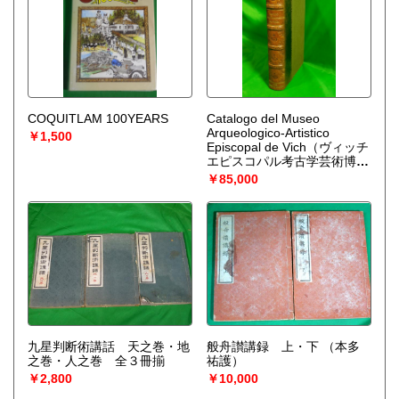
COQUITLAM 100YEARS
Catalogo del Museo
Arqueologico-Artistico
￥1,500
Episcopal de Vich（ヴィッチ
エピスコパル考古学芸術博物
館収蔵品目録）
￥85,000
九星判断術講話 天之巻・地
般舟讃講録 上・下
（本多
之巻・人之巻 全３冊揃
祐護）
￥2,800
￥10,000