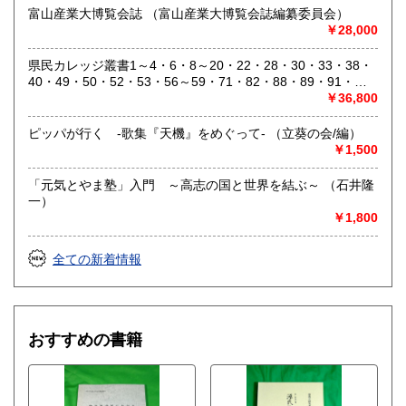
富山産業大博覧会誌 （富山産業大博覧会誌編纂委員会）
￥28,000
県民カレッジ叢書1～4・6・8～20・22・28・30・33・38・
40・49・50・52・53・56～59・71・82・88・89・91・
92・94～97・99・101・102・104 46冊セット （富山県民
￥36,800
生涯学習カレッジ編）
ピッパが行く -歌集『天機』をめぐって- （立葵の会/編）
￥1,500
「元気とやま塾」入門 ～高志の国と世界を結ぶ～ （石井隆
一）
￥1,800
全ての新着情報
おすすめの書籍