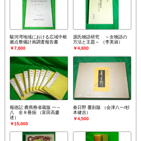
駿河湾地域における広域中枢
源氏物語研究 ～女物語の
拠点整備計画調査報告書
方法と主題～
（李美淑）
￥7,800
￥4,800
報徳記 農商務省蔵版 一～
春日野 覆刻版
（会津八一/杉
八 全８冊揃
（富田高慶
本健吉）
述）
￥4,500
￥15,000