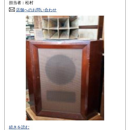
600円
600円
担当者：松村
店舗へのお問い合わせ
高知県
福岡県
600円
600円
佐賀県
長崎県
600円
600円
熊本県
大分県
600円
600円
宮崎県
鹿児島県
600円
600円
沖縄県
600円
-
続きを読む