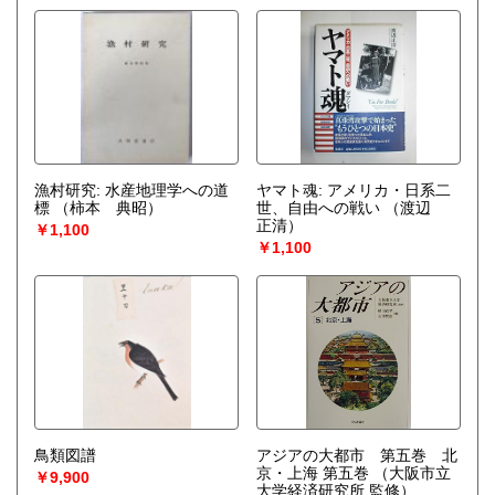
漁村研究: 水産地理学への道
ヤマト魂: アメリカ・日系二
標
（柿本 典昭）
世、自由への戦い
（渡辺
正清）
￥1,100
￥1,100
鳥類図譜
アジアの大都市 第五巻 北
京・上海 第五巻
（大阪市立
￥9,900
大学経済研究所 監修）