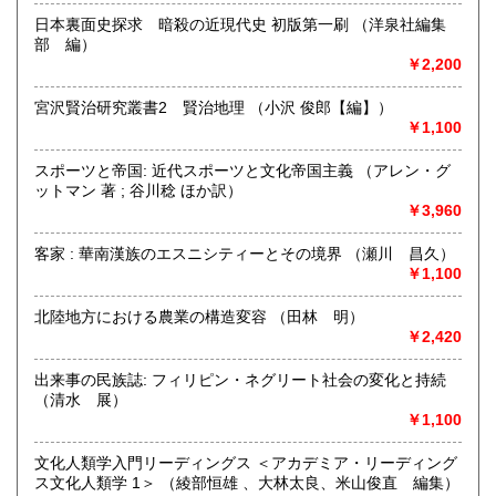
熊本県
大分県
600円
600円
日本裏面史探求 暗殺の近現代史 初版第一刷 （洋泉社編集
沿線名：-
部 編）
最寄駅：-
宮崎県
鹿児島県
600円
600円
￥2,200
営業時間：-
定休日：なし
沖縄県
600円
宮沢賢治研究叢書2 賢治地理 （小沢 俊郎【編】）
￥1,100
書籍の買取について
連絡があれば相談する。
スポーツと帝国: 近代スポーツと文化帝国主義 （アレン・グ
ットマン 著 ; 谷川稔 ほか訳）
￥3,960
取り扱い分野
-
客家 : 華南漢族のエスニシティーとその境界 （瀬川 昌久）
￥1,100
北陸地方における農業の構造変容 （田林 明）
￥2,420
出来事の民族誌: フィリピン・ネグリート社会の変化と持続
（清水 展）
￥1,100
文化人類学入門リーディングス ＜アカデミア・リーディング
ス文化人類学 1＞ （綾部恒雄 、大林太良、米山俊直 編集）