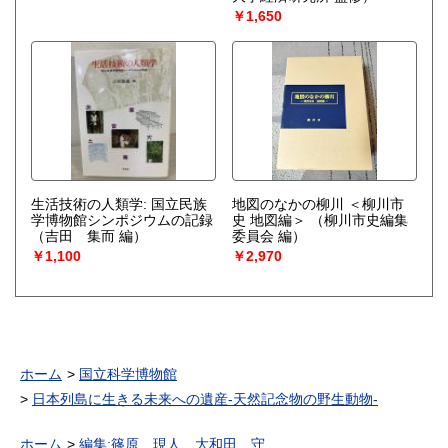
￥1,650
生活技術の人類学: 国立民族
地図のなかの柳川 ＜柳川市
学博物館シンポジウムの記録
史 地図編＞
（柳川市史編集
（吉田 集而 編）
委員会 編）
￥1,100
￥2,970
ホーム
国立科学博物館
日本列島に生きる未来への遺産-天然記念物の野生動物-
ホーム
編集:篠原 現人、大和田 守