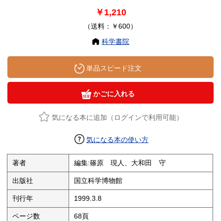
￥1,210
（送料：￥600）
科学書院
単品スピード注文
かごに入れる
気になる本に追加（ログインで利用可能）
気になる本の使い方
著者
編集:篠原 現人、大和田 守
出版社
国立科学博物館
刊行年
1999.3.8
ページ数
68頁