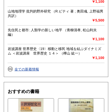
￥1,100
山地地理学 批判的野外研究 （R.ピティ 著 ; 奥田彧, 上野福男
共訳）
￥5,500
先住民と都市: 人類学の新しい地平 （青柳清孝, 松山利夫
編）
￥1,100
岩波講座 世界歴史〈19〉移動と移民 地域を結ぶダイナミズ
ム ＜岩波講座 世界歴史 １４＞ （樺山 紘一）
￥1,100
全ての新着情報
おすすめの書籍