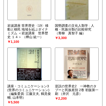
岩波講座 世界歴史〈19〉移
国勢調査の文化人類学 : 人
動と移民 地域を結ぶダイナ
種・民族分類の比較研究
ミズム ＜岩波講座 世界歴
（青柳 真智子 編）
史 １４＞
（樺山 紘一）
￥3,300
￥1,100
講座・コミュニケーション3
逆説の世界史2 一神教のタ
(世界のコミュニケーション)
ブーと民族差別 2巻 初版第一
（編集委員: 江藤文夫, 鶴見俊
刷
（井沢 元彦）
輔, 山本明）
￥2,200
￥5,500