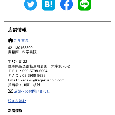
愛知県
三重県
600円
600円
滋賀県
京都府
600円
600円
大阪府
兵庫県
600円
600円
店舗情報
奈良県
和歌山県
600円
600円
科学書院
421130168800
鳥取県
島根県
600円
600円
書籍商 科学書院
岡山県
広島県
600円
600円
〒374-0133
群馬県邑楽郡板倉町岩田 大字1878-2
ＴＥＬ：090-5798-6004
山口県
徳島県
600円
600円
ＦＡＸ：03-3966-8638
Email：kagaku@kagakushoin.com
香川県
愛媛県
600円
600円
担当者：加藤 敏雄
店舗へのお問い合わせ
高知県
福岡県
600円
600円
主として、17世紀以降に発行された書誌学、自然誌、図書館
続きを読む
学、中國学、日本学に関連する外国語（英語、ラテン語、フ
佐賀県
長崎県
600円
600円
ランス語、ドイツ語、スペイン語など）で記載された基本的
新着情報
な学術資料を系統的に網羅。