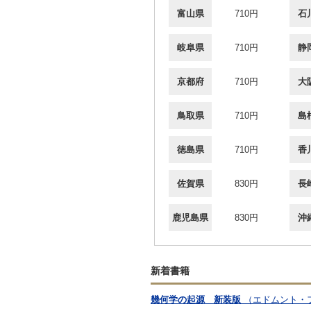
富山県
710円
石
岐阜県
710円
静
京都府
710円
大
鳥取県
710円
島
徳島県
710円
香
佐賀県
830円
長
鹿児島県
830円
沖
新着書籍
幾何学の起源 新装版
（エドムント・フッ