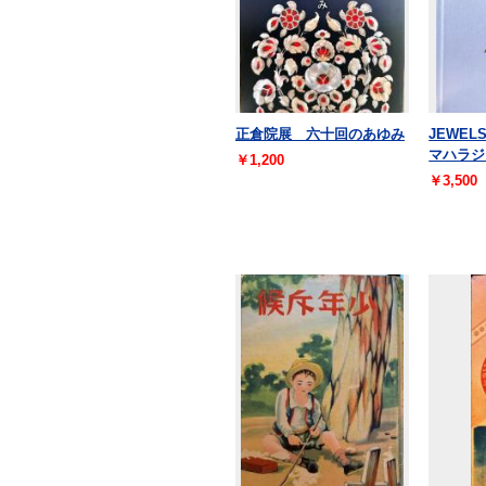
正倉院展 六十回のあゆみ
JEWE
マハラジ
￥1,200
￥3,500