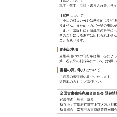
【返品について】
乱丁・落丁・引線・書き入れ等、サイ
【状態について】
小店の取扱い分野は基本的に学術研究
りません。また函・カバー等の表記が
また、出版社にも旧蔵者の管理にも
そのことによる返本は応じられません
こともあります。
他特記事項：
全集等揃い物の刊行年は第一巻によっ
第二巻以降の刊行年についてはお問い
書籍の買い取りについて
ご蔵書の出張買い取りいたします。
遠隔地の方も ご相談下さい。
全国古書書籍商組合連合会 登録情
代表者名：島元 草多
所在地：京都府京都市上京区宮垣町91-
所属組合：京都府古書籍商業協同組