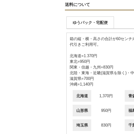
送料について
ゆうパック・宅配便
箱の縦・横・高さの合計が60センチ
代引きご利用可。
北海道=1.370円
東北=950円
関東・信越・九州=830円
北陸・東海・近畿(滋賀県を除く)・中
滋賀県=700円
沖縄=1,140円
北海道
1,370円
青
山形県
950円
福
埼玉県
830円
千