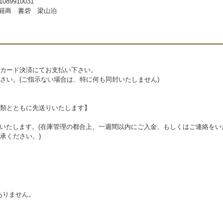
1089910031
籍商 書砦 梁山泊
カード決済にてお支払い下さい。
さい。(ご指示ない場合は、特に何も同封いたしません)
類とともに先送りいたします】
発送いたします。(在庫管理の都合上、一週間以内にご入金、もしくはご連絡を
承ください。)
ありません。