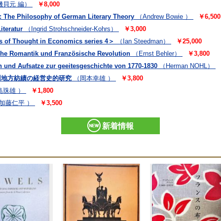
磯貝元 編）
￥8,000
: The Philosophy of German Literary Theory
（Andrew Bowie ）
￥6,500
iteratur
（Ingrid Strohschneider-Kohrs）
￥3,000
of Thought in Economics series 4＞
（Ian Steedman）
￥25,000
ische Romantik und Französische Revolution
（Ernst Behler）
￥3,800
 und Aufsatze zur geeitesgeschichte von 1770-1830
（Herman NOHL）
州地方紡績の経営史的研究
（岡本幸雄 ）
￥3,800
島珠雄 ）
￥1,800
加藤仁平 ）
￥3,500
新着情報