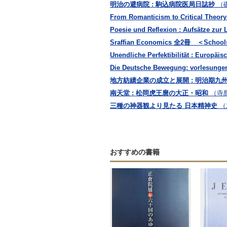
明治の避病院 : 駒込病院医局日誌抄
（
From Romanticism to Critical Theory
Poesie und Reflexion : Aufsätze zur L
Sraffian Economics 全2冊 ＜Schools 
Unendliche Perfektibilität : Europä
Die Deutsche Bewegung: vorlesungen
地方紡績企業の成立と展開 : 明治期九
南天堂 : 松岡虎王麿の大正・昭和
（寺
三種の神器観より見たる 日本精神史
（
おすすめの書籍