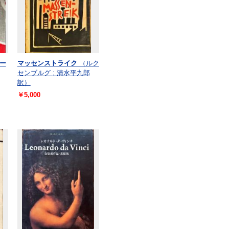
ー
マッセンストライク
（ルク
センブルグ ; 清水平九郎
訳）
￥5,000