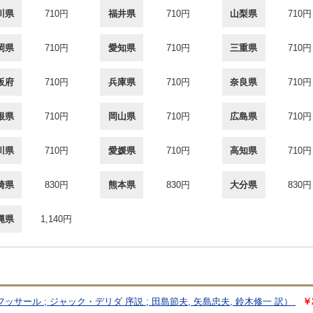
川県
710円
福井県
710円
山梨県
710円
岡県
710円
愛知県
710円
三重県
710円
阪府
710円
兵庫県
710円
奈良県
710円
根県
710円
岡山県
710円
広島県
710円
川県
710円
愛媛県
710円
高知県
710円
崎県
830円
熊本県
830円
大分県
830円
縄県
1,140円
サール ; ジャック・デリダ 序説 ; 田島節夫, 矢島忠夫, 鈴木修一 訳）
￥2