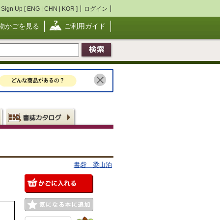
Sign Up [
ENG
|
CHN
|
KOR
]
ログイン
物かごを見る
ご利用ガイド
書砦 梁山泊