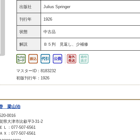
出版社
Julius Springer
刊行年
1926
状態
中古品
解説
Ｂ５判 見返し、少補修
マスターID：8183232
初版刊行年：1926
砦 梁山泊
20-0016
賀県大津市比叡平3-31-2
ＥＬ：077-507-6561
ＡＸ：077-507-6561