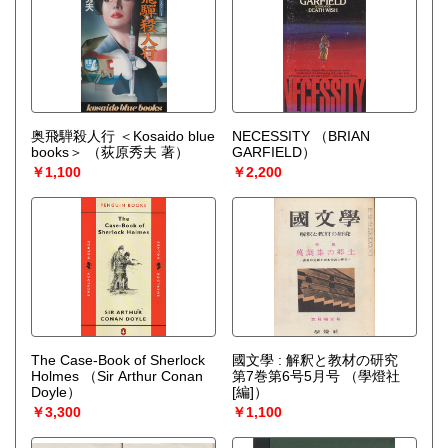
奥飛騨殺人行 ＜Kosaido blue
NECESSITY
（BRIAN
books＞
（荻原秀夫 著）
GARFIELD）
￥1,100
￥2,200
The Case-Book of Sherlock
國文學 : 解釈と教材の研究
Holmes
（Sir Arthur Conan
第7巻第6号5月号
（學燈社
Doyle）
[編]）
￥3,300
￥1,100