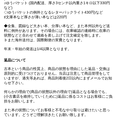
♪ゆうパケット (国内配送、厚さ3センチ以内重さ1キロ以下330円
など)
◇ゆうパケットの例外となるレターパックライト430円)など
♯文庫本など厚さが薄い本などは220円
◆全集、図録など大きい本、分厚い本など、また本州以外など送
料に例外があります。その場合には、在庫確認の連絡時に在庫の
状態などと合わせて連絡を差し上げて注文確定を致します。
♭また海外送付は、国際郵便の実費となります。
年末・年始の発送は1/4以降となります。
返品について
古本という商品の性質上、商品の状態を理由にした返品・交換は
原則的に受けつけておりません。当店は注意して商品管理をして
いますが、過失等あれば、商品到着後2日以内にまずメールでお知
らせ下さい。
何らかの理由で(商品の状態以外の理由で)返品となる場合でも、
(小古書店を維持していくために)返品に係るコストはお客様にご負
担をお願いします。
また本の状態についてお客様と不毛なやり取りは避けたいと思っ
ています。どうぞご理解頂きたくお願い致します。