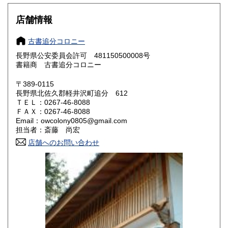
大阪府
兵庫県
600円
600円
店舗情報
奈良県
和歌山県
600円
600円
古書追分コロニー
長野県公安委員会許可 481150500008号
鳥取県
島根県
600円
600円
書籍商 古書追分コロニー
岡山県
広島県
600円
600円
〒389-0115
長野県北佐久郡軽井沢町追分 612
ＴＥＬ：0267-46-8088
山口県
徳島県
600円
600円
ＦＡＸ：0267-46-8088
Email：owcolony0805@gmail.com
香川県
愛媛県
600円
600円
担当者：斎藤 尚宏
店舗へのお問い合わせ
高知県
福岡県
600円
600円
佐賀県
長崎県
600円
600円
熊本県
大分県
600円
600円
宮崎県
鹿児島県
600円
600円