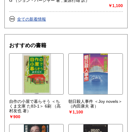
G （ジョン・バージャー 著 ; 栗原行雄 訳）
￥1,100
全ての新着情報
おすすめの書籍
自作の小屋で暮らそう ＜ち
朝日殺人事件 ＜Joy novels＞
くま文庫 た83-1＞ 6刷
（高
（内田康夫 著）
村友也 著）
￥1,100
￥900