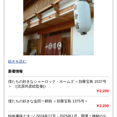
沖縄県
600円
続きを読む
新着情報
僕たちの好きなシャーロック・ホームズ ＜別冊宝島 1537号
＞ （[北原尚彦総監修]）
追分コロニーは「豊かな暮らし」をテーマにした「村の古本
￥2,200
屋」です。人が精神的に豊かな生活を送るための 様々な遊び
的「衣・食・住、アート、音楽、旅、 趣味、健康、文芸、経
僕たちの好きな金田一耕助 ＜別冊宝島 1375号＞
済、社会、哲学、政治」 等の幅広いテーマを扱います。
￥2,200
「日本の古本屋」で販売している古本は、隣りの「文化磁場
油や」で一部展示販売も春～秋にしています、堀辰雄、立原
NHK趣味どきっ! 2024年12月－2025年1月 開運！神秘のち