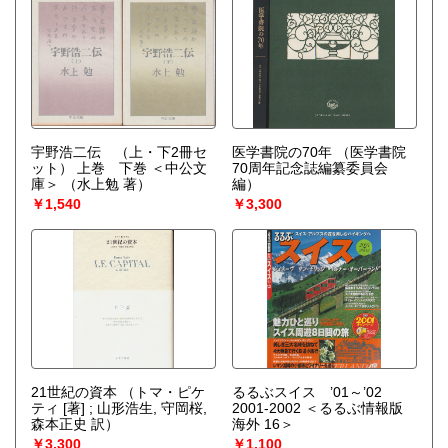
宇野浩二伝 （上・下2冊セ
医学書院の70年
（医学書院
ット） 上巻 下巻 ＜中公文
70周年記念誌編纂委員会
庫＞
（水上勉 著）
編）
￥1,540
￥3,300
21世紀の資本
（トマ・ピケ
るるぶスイス ’01～’02
ティ [著] ; 山形浩生, 守岡桜,
2001-2002 ＜るるぶ情報版
森本正史 訳）
海外 16＞
￥3,300
￥1,100