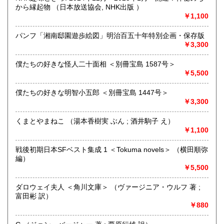
道造、加藤周一などのゆかりの土地柄です。信州にお越しの
から縁起物 （日本放送協会, NHK出版 ）
場合はどうぞお立ち寄り下さい。
￥1,100
沿線名：しなの鉄道
パンフ「湘南邸園遊歩絵図」明治百五十年特別企画・保存版
最寄駅：信濃追分駅
￥3,300
営業時間：12:00〜17:00
定休日：火・水曜日(夏季:毎日営業、冬季:天気次第)
僕たちの好きな怪人二十面相 ＜別冊宝島 1587号＞
￥5,500
書籍の買取について
僕たちの好きな明智小五郎 ＜別冊宝島 1447号＞
◇近隣であれば書籍の買取をしています。少数であれば店へ
￥3,300
の持ち込み、あるいは量が多い場合はまずは電話などで相談
をさせていただくこともあります。
くまとやまねこ （湯本香樹実 ぶん ; 酒井駒子 え）
￥1,100
買取が出来る本とそうでない本があります、メール・電話等
で連絡頂ければと思います。
戦後初期日本SFベスト集成 1 ＜Tokuma novels＞ （横田順弥
編）
取り扱い分野
￥5,500
哲学宗教、歴史、社会科学、美術工芸、外国文学、趣味、サ
ブカルチャー、古書一般（その他）
ダロウェイ夫人 ＜角川文庫＞ （ヴァージニア・ウルフ 著 ;
富田彬 訳）
￥880